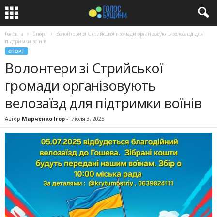
Головна
Спорт
Волонтери зі Стрийської громади організовують велозаїзд для
підтримки воїнів
СПОРТ
Волонтери зі Стрийської
громади організовують
велозаїзд для підтримки воїнів
Автор
Марченко Ігор
-
июля 3, 2025