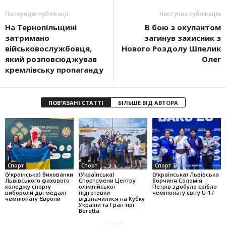
Попередні публікації
Наступна публікація
На Тернопільщині
В бою з окупантом
затримано
загинув захисник з
військовослужбовця,
Нового Роздолу Шпелик
який розповсюджував
Олег
кремлівську пропаганду
ПОВ'ЯЗАНІ СТАТТІ
БІЛЬШЕ ВІД АВТОРА
Спорт
Спорт
Спорт
(Українська) Вихованки
(Українська)
(Українська) Львівська
Львівського фахового
Спортсмени Центру
борчиня Соломія
коледжу спорту
олімпійської
Петрів здобула срібло
вибороли дві медалі
підготовки
чемпіонату світу U-17
чемпіонату Європи
відзначилися на Кубку
України та Гран-прі
Beretta