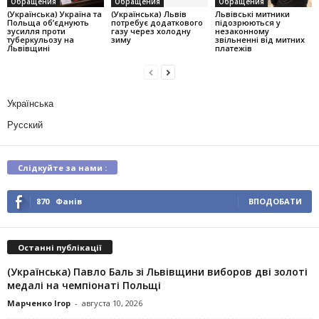
Обращения
Обращения
Обращения
(Українська) Україна та
(Українська) Львів
Львівські митники
Польща об’єднують
потребує додаткового
підозрюються у
зусилля проти
газу через холодну
незаконному
туберкульозу на
зиму
звільненні від митних
Львівщині
платежів
Українська
Русский
Слідкуйте за нами :
870
Фанів
ВПОДОБАТИ
Останні публікації
(Українська) Павло Баль зі Львівщини виборов дві золоті
медалі на чемпіонаті Польщі
Марченко Ігор
-
августа 10, 2026