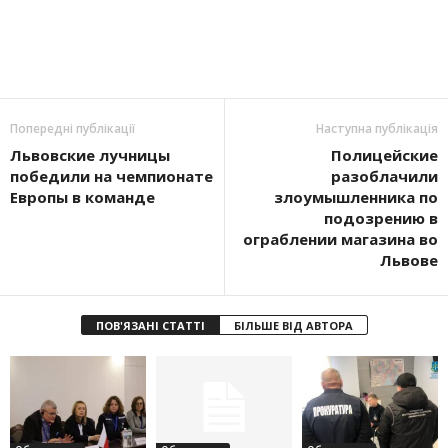
Попередні публікації
Наступна публікація
Львовские лучницы
Полицейские
победили на чемпионате
разоблачили
Европы в команде
злоумышленника по
подозрению в
ограблении магазина во
Львове
ПОВ'ЯЗАНІ СТАТТІ
БІЛЬШЕ ВІД АВТОРА