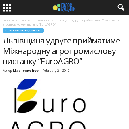
Головна
Сільське господарство
Львівщина удруге прийматиме Міжнародну
агропромислову виставку “EuroAGRO”
СІЛЬСЬКЕ ГОСПОДАРСТВО
Львівщина удруге прийматиме
Міжнародну агропромислову
виставку “EuroAGRO”
Автор
Марченко Ігор
-
February 21, 2017