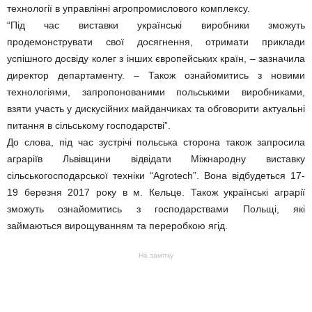
технології в управлінні агропромислового комплексу.
“Під час виставки українські виробники зможуть
продемонструвати свої досягнення, отримати приклади
успішного досвіду колег з інших європейських країн, – зазначила
директор департаменту. – Також ознайомитись з новими
технологіями, запропонованими польськими виробниками,
взяти участь у дискусійних майданчиках та обговорити актуальні
питання в сільському господарстві”.
До слова, під час зустрічі польська сторона також запросила
аграріїв Львівщини відвідати Міжнародну виставку
сільськогосподарської техніки “Agrotech”. Вона відбудеться 17-
19 березня 2017 року в м. Кельце. Також українські аграрії
зможуть ознайомитись з господарствами Польщі, які
займаються вирощуванням та переробкою ягід.
На замітку