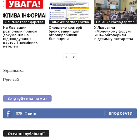
Сільське господарство
Сільське господарство
Сільське господарство
На Львівщині
Оновлено критерії
У Львові на
розпочали прийом
бронювання для
«Молочному форумі
документів на
агровиробників
2026» обговорили
відшкодування
Львівщини
підтримку скотарства
вартості племінних
нетелей
Українська
Русский
Слідкуйте за нами :
870
Фанів
ВПОДОБАТИ
Останні публікації