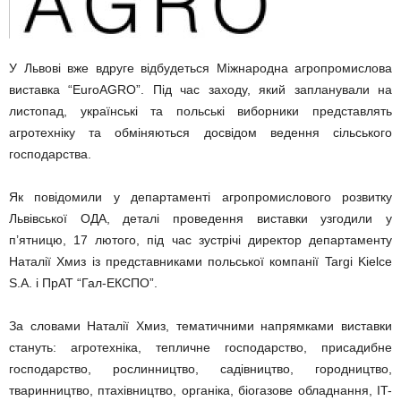
У Львові вже вдруге відбудеться Міжнародна агропромислова
виставка “EuroAGRO”. Під час заходу, який запланували на
листопад, українські та польські виборники представлять
агротехніку та обміняються досвідом ведення сільського
господарства.
Як повідомили у департаменті агропромислового розвитку
Львівської ОДА, деталі проведення виставки узгодили у
п’ятницю, 17 лютого, під час зустрічі директор департаменту
Наталії Хмиз із представниками польської компанії Targi Kielce
S.A. і ПрАТ “Гал-ЕКСПО”.
За словами Наталії Хмиз, тематичними напрямками виставки
стануть: агротехніка, тепличне господарство, присадибне
господарство, рослинництво, садівництво, городництво,
тваринництво, птахівництво, органіка, біогазове обладнання, IT-