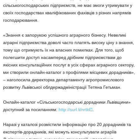
сільськогосподарських підприємств, не має змоги утримувати у
своїх господарствах кваліфікованих фахівців з різних напрямів
господарювання.
«Знання є запорукою успішного аграрного бізнесу. Невеликі
аграрні підприємства доволі часто платять високу ціну з знання,
тому що отримують їх на власних помилках. Для того, щоб
полегшити доступ насамперед дрібним підприємствам до
якісних консультаційних послуг в усіх сферах аграрного сектору,
ми створили онлайн-каталог з профілями місцевих дорадників»,
– наголосила директорка департаменту агропромислового
розвитку Львівської облдержадміністрації Тетяна Гетьман.
Онлайн-каталог «Сільськогосподарські дорадники Львівщини»
доступний за посиланням:
http://surl.li/nrtld

.
Наразі у каталозі розмістили інформацію про 20 дорадників та
експертів-дорадників, які можуть консультувати аграріїв