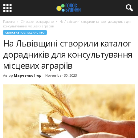
Головна
Сільське господарство
На Львівщині створили каталог дорадників для
консультування місцевих аграріїв
СІЛЬСЬКЕ ГОСПОДАРСТВО
На Львівщині створили каталог
дорадників для консультування
місцевих аграріїв
Автор
Марченко Ігор
-
November 30, 2023