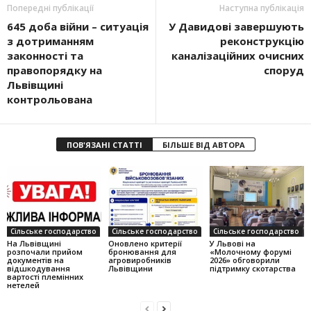
Попередні публікації
Наступна публікація
645 доба війни – ситуація
У Давидові завершують
з дотриманням
реконструкцію
законності та
каналізаційних очисних
правопорядку на
споруд
Львівщині
контрольована
ПОВ'ЯЗАНІ СТАТТІ
БІЛЬШЕ ВІД АВТОРА
Сільське господарство
Сільське господарство
Сільське господарство
На Львівщині
Оновлено критерії
У Львові на
розпочали прийом
бронювання для
«Молочному форумі
документів на
агровиробників
2026» обговорили
відшкодування
Львівщини
підтримку скотарства
вартості племінних
нетелей