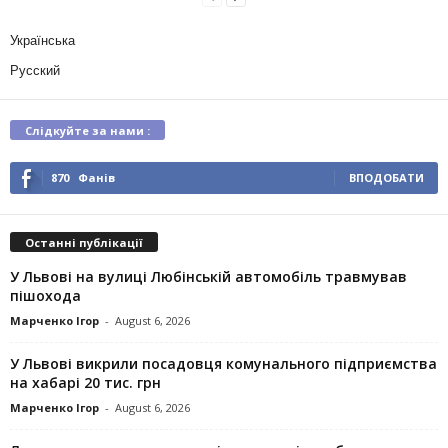
Українська
Русский
Слідкуйте за нами :
870
Фанів
ВПОДОБАТИ
Останні публікації
У Львові на вулиці Любінській автомобіль травмував
пішохода
Марченко Ігор
-
August 6, 2026
У Львові викрили посадовця комунального підприємства
на хабарі 20 тис. грн
Марченко Ігор
-
August 6, 2026