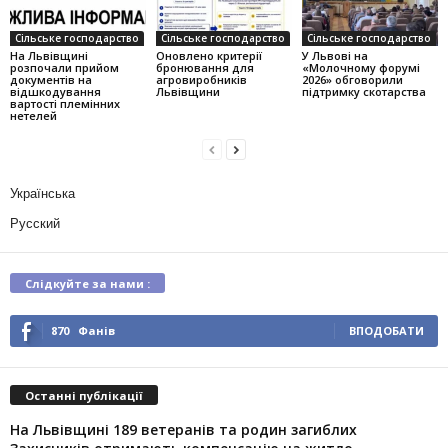
Сільське господарство
Сільське господарство
Сільське господарство
На Львівщині
Оновлено критерії
У Львові на
розпочали прийом
бронювання для
«Молочному форумі
документів на
агровиробників
2026» обговорили
відшкодування
Львівщини
підтримку скотарства
вартості племінних
нетелей
Українська
Русский
Слідкуйте за нами :
870
Фанів
ВПОДОБАТИ
Останні публікації
На Львівщині 189 ветеранів та родин загиблих