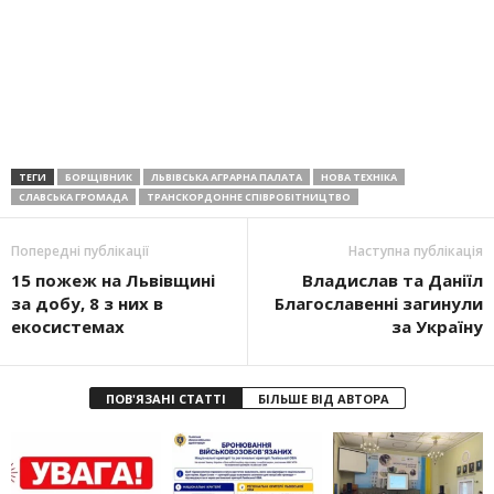
ТЕГИ
БОРЩІВНИК
ЛЬВІВСЬКА АГРАРНА ПАЛАТА
НОВА ТЕХНІКА
СЛАВСЬКА ГРОМАДА
ТРАНСКОРДОННЕ СПІВРОБІТНИЦТВО
Попередні публікації
Наступна публікація
15 пожеж на Львівщині
Владислав та Даніїл
за добу, 8 з них в
Благославенні загинули
екосистемах
за Україну
ПОВ'ЯЗАНІ СТАТТІ
БІЛЬШЕ ВІД АВТОРА