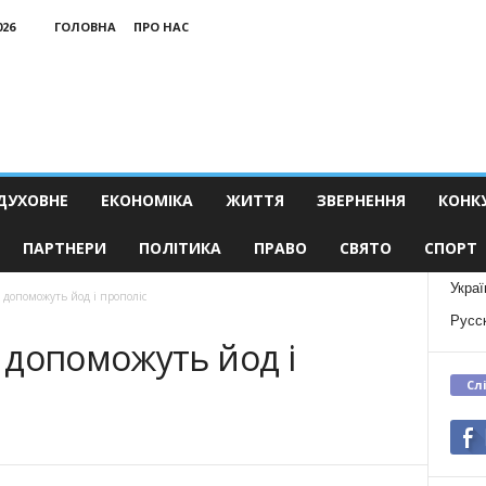
026
ГОЛОВНА
ПРО НАС
ДУХОВНЕ
ЕКОНОМІКА
ЖИТТЯ
ЗВЕРНЕННЯ
КОНК
ПАРТНЕРИ
ПОЛІТИКА
ПРАВО
СВЯТО
СПОРТ
Украї
 допоможуть йод і прополіс
Русс
 допоможуть йод і
Сл