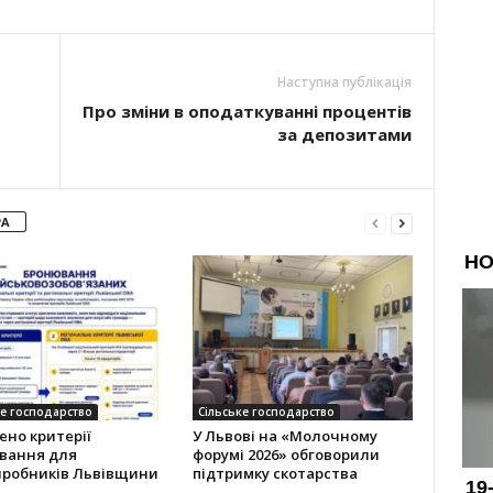
Наступна публікація
Про зміни в оподаткуванні процентів
за депозитами
РА
ке господарство
Сільське господарство
но критерії
У Львові на «Молочному
вання для
форумі 2026» обговорили
иробників Львівщини
підтримку скотарства