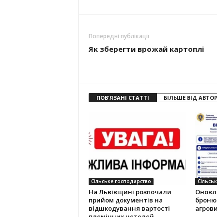
Попередні публікації
Як зберегти врожай картоплі
ПОВ'ЯЗАНІ СТАТТІ
БІЛЬШЕ ВІД АВТО
Сільське господарство
Сільсь
На Львівщині розпочали
Оновле
прийом документів на
броню
відшкодування вартості
агров
племінних нетелей