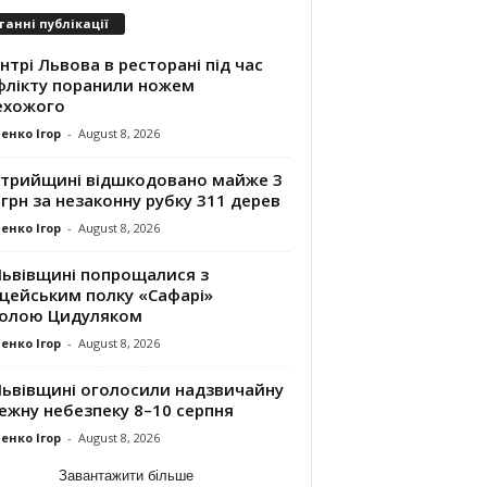
танні публікації
нтрі Львова в ресторані під час
флікту поранили ножем
ехожого
енко Ігор
-
August 8, 2026
Стрийщині відшкодовано майже 3
грн за незаконну рубку 311 дерев
енко Ігор
-
August 8, 2026
Львівщині попрощалися з
іцейським полку «Сафарі»
олою Цидуляком
енко Ігор
-
August 8, 2026
Львівщині оголосили надзвичайну
ежну небезпеку 8–10 серпня
енко Ігор
-
August 8, 2026
Завантажити більше