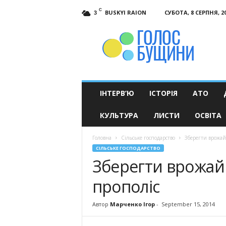
C
BUSKYI RAION
СУБОТА, 8 СЕРПНЯ, 2
3
Голос
Бущини
ІНТЕРВ’Ю
ІСТОРІЯ
АТО
КУЛЬТУРА
ЛИСТИ
ОСВІТА
Головна
Сільське господарство
Зберегти врожай
СІЛЬСЬКЕ ГОСПОДАРСТВО
Зберегти врожай
прополіс
Автор
Марченко Ігор
-
September 15, 2014