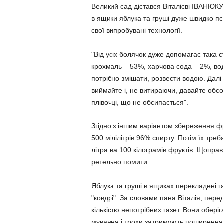
Великий сад дістався Віталієві ІВАНЮКУ
в ящики яблука та груші дуже швидко пс
свої випробувані технології.
"Від усіх болячок дуже допомагає така с
крохмаль – 53%, харчова сода – 2%, вод
потрібно змішати, розвести водою. Далі 
виймайте і, не витираючи, давайте обсох
плівочці, що не обсипається".
Згідно з іншим варіантом збереження фру
500 мілілітрів 96% спирту. Потім їх тре
літра на 100 кілограмів фруктів. Щопра
ретельно помити.
Яблука та груші в ящиках перекладені г
"ковдрі". За словами пана Віталія, пе
кількістю непотрібних газет. Вони оберіг
мування і трохи затримують поширення 