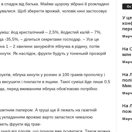
 в спадок від батька. Майже щороку зібрані й розкладені
Ос
увалися. Щоб зберегти врожай, чоловік нині застосовує
У це
кон
пер
уміш: йод кристалічний – 2,5%, йодистий калій – 7%,
Марч
а -35,5%, – ділиться секретами господар. – Усе це
на 1 – 2 хвилини занурюйте яблучка в рідину, потім
На 
нути. Як наслідок, фрукти будуть у тоненькій прозорій
млн 
Марч
На 
ктів, яблука кинути у розчин зі 100 грамів прополісу і
пол
ба висушити і покласти в ящики. Такої суміші йде лише 0,5
Мик
вда, перед вживанням яблука обов'язково потрібно
Марч
На 
азетним папером. А груші ще й лежать на газетній
пож
ред укладанням врожаю варто запастися чималою
Марч
ають фрукти від трав-
гнилі від плодів, що почали вже псуватися. Також можна