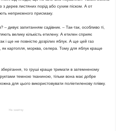
ю з дерев листяних порід або сухим піском. А от
ють неприємного присмаку.
? – дивує запитанням садівник. – Так-так, особливо ті,
ляють велику кількість етилену. А етилен сприяє
к і ще не повністю дозрілих яблук. А ще цей газ
, як картопля, морква, селера. Тому для яблук краще
 зберігання, то груші краще тримати в затемненому
фруктами темною тканиною, тільки вона має добре
можна для цього використовувати поліетиленову плівку.
На замітку