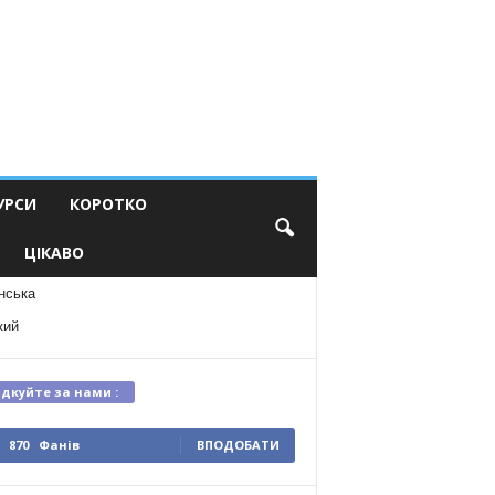
УРСИ
КОРОТКО
ЦІКАВО
нська
кий
ідкуйте за нами :
870
Фанів
ВПОДОБАТИ