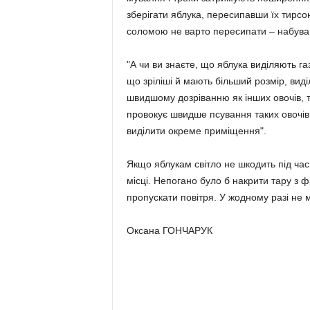
зберігати яблука, пересипавши їх тирсо
соломою не варто пересипати – набува
"А чи ви знаєте, що яблука виділяють газ
що зріліші й мають більший розмір, виді
швидшому дозріванню як інших овочів, та
провокує швидше псування таких овочів
виділити окреме приміщення".
Якщо яблукам світло не шкодить під час
місці. Непогано було б накрити тару з 
пропускати повітря. У жодному разі не 
Оксана ГОНЧАРУК