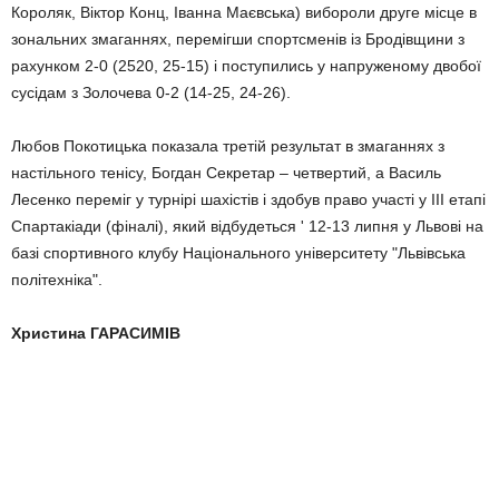
Короляк, Віктор Конц, Іванна Маєвська) вибороли друге місце в
зональних змаганнях, перемігши спортсменів із Бродівщини з
рахунком 2-0 (2520, 25-15) і поступились у напруженому двобої
сусідам з Золочева 0-2 (14-25, 24-26).
Любов Покотицька показала третій результат в змаганнях з
настільного тенісу, Богдан Секретар – четвертий, а Василь
Лесенко переміг у турнірі шахістів і здобув право участі у III етапі
Спартакіади (фіналі), який відбудеться ' 12-13 липня у Львові на
базі спортивного клубу Національного університету "Львівська
політехніка".
Христина ГАРАСИМІВ