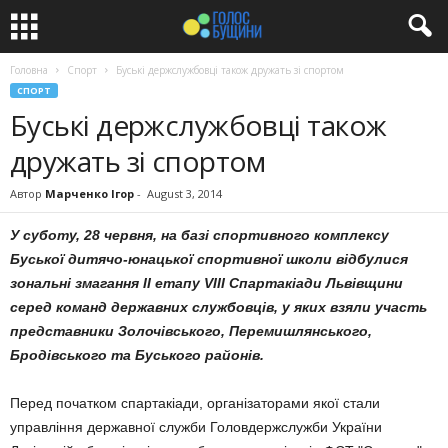
Головна
Спорт
Буські держслужбовці також дружать зі спортом
СПОРТ
Буські держслужбовці також
дружать зі спортом
Автор
Марченко Ігор
-
August 3, 2014
У суботу, 28 червня, на базі спортивного комплексу
Буської дитячо-юнацької спортивної школи відбулися
зональні змагання II етапу VIII Спартакіади Львівщини
серед команд державних службовців, у яких взяли участь
представники Золочівського, Перемишлянського,
Бродівського та Буського районів.
Перед початком спартакіади, організаторами якої стали
управління державної служби Головдержслужби України