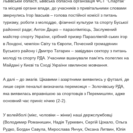
Львівській області, ьвівська обласна організація ФСТ "Спартак"
та місцеві органи влади, до учасників з привітальними словами
звернулись Ігор Іваськів – голова постійної комісії з питань
туризму, роботи з молоддю, фізичної культури та спорту Буської
районної ради; Антон Дацко – параолімпієць, Заслужений
майстер спорту України, срібний призер Параолімпій-ських ігор
в Лондоні, чемпіон Світу та Європи, Почесний громадянин
Буського району і Дмитро Татарин – завідувач сектору з питань
молоді та спорту РДА. Учасники вшанували пам'ять полеглих на
Майдані у Києві
та Сході України хвилиною мовчання.
А далі – до змагів. Цікавими і азартними виявились у футзалі, де
лише серія пенальті визначила переможця – Золочівську РДА,
яка виявилась вправнішою за спортовців з Перемишлян, адже
основний час приніс нічию (2-2).
У волейболі (мікс, чоловіки – жінки) наші держслужбовці
(Володимир Романишин, Надія Туркевич, Сергій Цокало, Ольга
Рудко, Богдан Савула, Мирослава Янчук, Оксана Литвин, Юлія