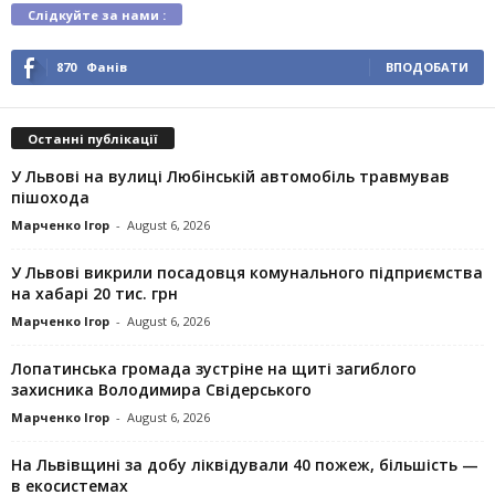
Слідкуйте за нами :
870
Фанів
ВПОДОБАТИ
Останні публікації
У Львові на вулиці Любінській автомобіль травмував
пішохода
Марченко Ігор
-
August 6, 2026
У Львові викрили посадовця комунального підприємства
на хабарі 20 тис. грн
Марченко Ігор
-
August 6, 2026
Лопатинська громада зустріне на щиті загиблого
захисника Володимира Свідерського
Марченко Ігор
-
August 6, 2026
На Львівщині за добу ліквідували 40 пожеж, більшість —
в екосистемах