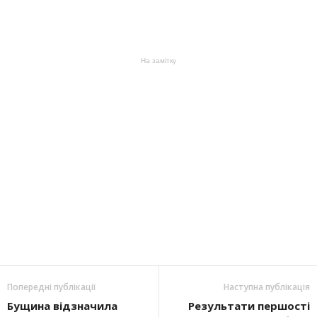
На замітку
Попередні публікації
Наступна публікація
Бущина відзначила
Результати першості