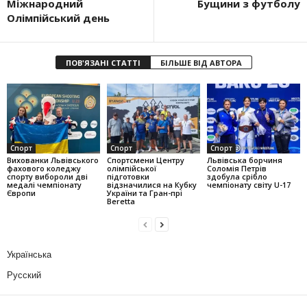
Міжнародний
Бущини з футболу
Олімпійський день
ПОВ'ЯЗАНІ СТАТТІ
БІЛЬШЕ ВІД АВТОРА
Спорт
Спорт
Спорт
Вихованки Львівського
Спортсмени Центру
Львівська борчиня
фахового коледжу
олімпійської
Соломія Петрів
спорту вибороли дві
підготовки
здобула срібло
медалі чемпіонату
відзначилися на Кубку
чемпіонату світу U-17
Європи
України та Гран-прі
Beretta
Українська
Русский