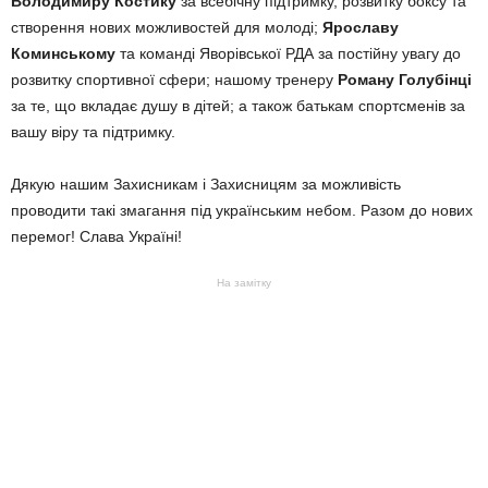
Володимиру Костику
за всебічну підтримку, розвитку боксу та
створення нових можливостей для молоді;
Ярославу
Коминському
та команді Яворівської РДА за постійну увагу до
розвитку спортивної сфери; нашому тренеру
Роману Голубінці
за те, що вкладає душу в дітей; а також батькам спортсменів за
вашу віру та підтримку.
Дякую нашим Захисникам і Захисницям за можливість
проводити такі змагання під українським небом. Разом до нових
перемог! Слава Україні!
На замітку