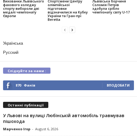
Вихованки Львівського
Спортсмени Центру
Львівська борчиня
фахового коледжу
олімпійської
Соломія Петрів
спорту вибороли дві
підготовки
здобула срібло
медалі чемпіонату
відзначилися на Кубку
чемпіонату світу U-17
Європи
України та Гран-прі
Beretta
Українська
Русский
Слідкуйте за нами :
870
Фанів
ВПОДОБАТИ
Останні публікації
У Львові на вулиці Любінській автомобіль травмував
пішохода
Марченко Ігор
-
August 6, 2026