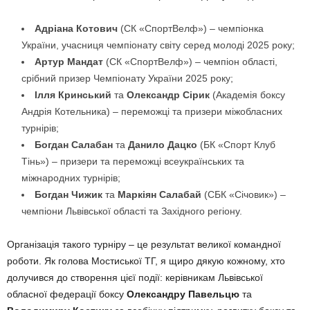
Адріана Котович
(СК «СпортВелф») – чемпіонка
України, учасниця чемпіонату світу серед молоді 2025 року;
Артур Мандат
(СК «СпортВелф») – чемпіон області,
срібний призер Чемпіонату України 2025 року;
Ілля Кринський
та
Олександр Сірик
(Академія боксу
Андрія Котельника) – переможці та призери міжобласних
турнірів;
Богдан Салабан
та
Данило Дацко
(БК «Спорт Клуб
Тінь») – призери та переможці всеукраїнських та
міжнародних турнірів;
Богдан Чижик
та
Маркіян Салабай
(СБК «Січовик») –
чемпіони Львівської області та Західного регіону.
Організація такого турніру – це результат великої командної
роботи. Як голова Мостиської ТГ, я щиро дякую кожному, хто
долучився до створення цієї події: керівникам Львівської
обласної федерації боксу
Олександру Павельцю
та