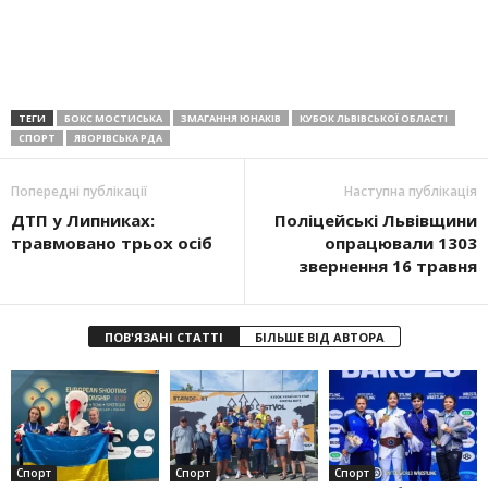
ТЕГИ
БОКС МОСТИСЬКА
ЗМАГАННЯ ЮНАКІВ
КУБОК ЛЬВІВСЬКОЇ ОБЛАСТІ
СПОРТ
ЯВОРІВСЬКА РДА
Попередні публікації
Наступна публікація
ДТП у Липниках:
Поліцейські Львівщини
травмовано трьох осіб
опрацювали 1303
звернення 16 травня
ПОВ'ЯЗАНІ СТАТТІ
БІЛЬШЕ ВІД АВТОРА
Спорт
Спорт
Спорт