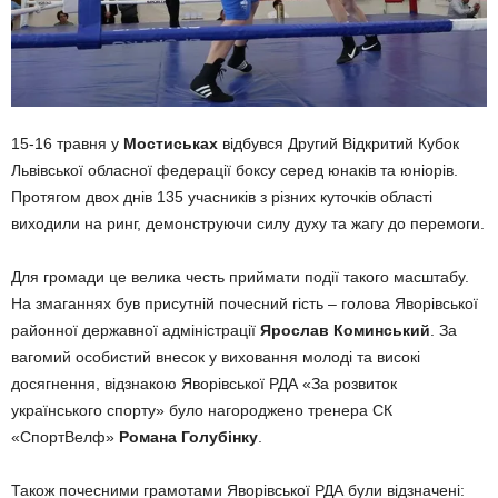
15-16 травня у
Мостиськах
відбувся Другий Відкритий Кубок
Львівської обласної федерації боксу серед юнаків та юніорів.
Протягом двох днів 135 учасників з різних куточків області
виходили на ринг, демонструючи силу духу та жагу до перемоги.
Для громади це велика честь приймати події такого масштабу.
На змаганнях був присутній почесний гість – голова Яворівської
районної державної адміністрації
Ярослав Коминський
. За
вагомий особистий внесок у виховання молоді та високі
досягнення, відзнакою Яворівської РДА «За розвиток
українського спорту» було нагороджено тренера СК
«СпортВелф»
Романа Голубінку
.
Також почесними грамотами Яворівської РДА були відзначені: