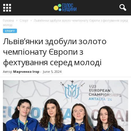
Головна
Спорт
Львів’янки здобули золото чемпіонату Європи з фехтування серед
молоді
СПОРТ
Львів’янки здобули золото
чемпіонату Європи з
фехтування серед молоді
Автор
Марченко Ігор
-
June 5, 2024