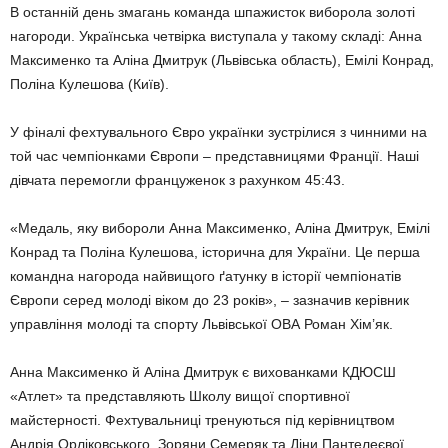
В останній день змагань команда шпажисток виборола золоті
нагороди. Українська четвірка виступала у такому складі: Анна
Максименко та Аліна Дмитрук (Львівська область), Емілі Конрад,
Поліна Кулешова (Київ).
У фіналі фехтувального Євро українки зустрілися з чинними на
той час чемпіонками Європи – представницями Франції. Наші
дівчата перемогли француженок з рахунком 45:43.
«Медаль, яку вибороли Анна Максименко, Аліна Дмитрук, Емілі
Конрад та Поліна Кулешова, історична для України. Це перша
командна нагорода найвищого ґатунку в історії чемпіонатів
Європи серед молоді віком до 23 років», – зазначив керівник
управління молоді та спорту Львівської ОВА Роман Хім’як.
Анна Максименко й Аліна Дмитрук є вихованками КДЮСШ
«Атлет» та представляють Школу вищої спортивної
майстерності. Фехтувальниці тренуються під керівництвом
Андрія Орліковського, Зоряни Семеряк та Діни Пантелеєвої.