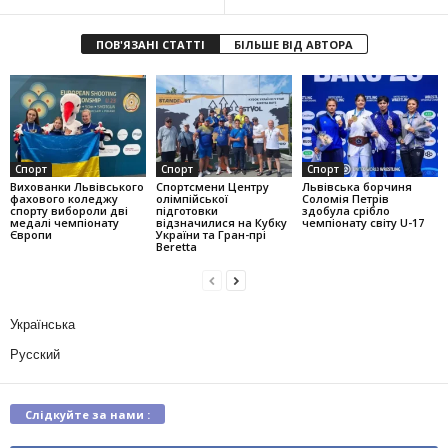
ПОВ'ЯЗАНІ СТАТТІ
БІЛЬШЕ ВІД АВТОРА
Спорт
Спорт
Спорт
Вихованки Львівського
Спортсмени Центру
Львівська борчиня
фахового коледжу
олімпійської
Соломія Петрів
спорту вибороли дві
підготовки
здобула срібло
медалі чемпіонату
відзначилися на Кубку
чемпіонату світу U-17
Європи
України та Гран-прі
Beretta
Українська
Русский
Слідкуйте за нами :