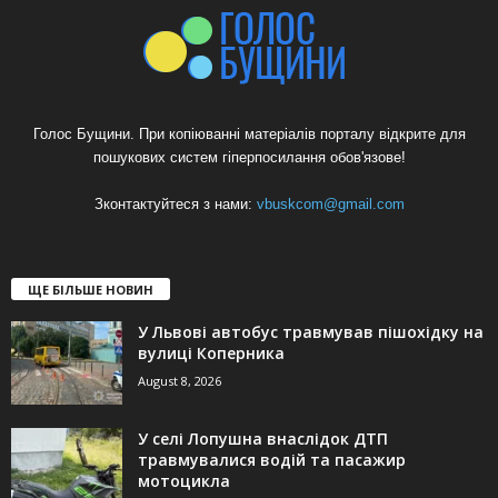
Голос Бущини. При копіюванні матеріалів порталу відкрите для
пошукових систем гіперпосилання обов'язове!
Зконтактуйтеся з нами:
vbuskcom@gmail.com
ЩЕ БІЛЬШЕ НОВИН
У Львові автобус травмував пішохідку на
вулиці Коперника
August 8, 2026
У селі Лопушна внаслідок ДТП
травмувалися водій та пасажир
мотоцикла