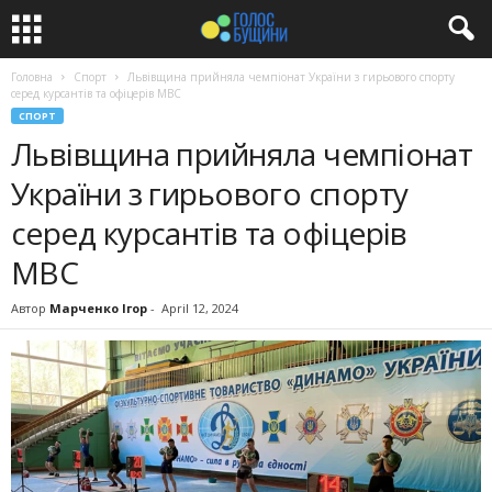
Головна
Спорт
Львівщина прийняла чемпіонат України з гирьового спорту
серед курсантів та офіцерів МВС
СПОРТ
Львівщина прийняла чемпіонат
України з гирьового спорту
серед курсантів та офіцерів
МВС
Автор
Марченко Ігор
-
April 12, 2024