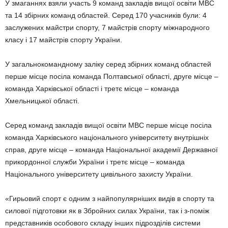
У змаганнях взяли участь 9 команд закладів вищої освіти МВС
та 14 збірних команд областей. Серед 170 учасників були: 4
заслужених майстри спорту, 7 майстрів спорту міжнародного
класу і 17 майстрів спорту України.
У загальнокомандному заліку серед збірних команд областей
перше місце посіла команда Полтавської області, друге місце –
команда Харківської області і третє місце – команда
Хмельницької області.
Серед команд закладів вищої освіти МВС перше місце посіла
команда Харківського національного університету внутрішніх
справ, друге місце – команда Національної академії Державної
прикордонної служби України і третє місце – команда
Національного університету цивільного захисту України.
«Гирьовий спорт є одним з найпопулярніших видів в спорту та
силової підготовки як в Збройних силах України, так і з-поміж
представників особового складу інших підрозділів системи