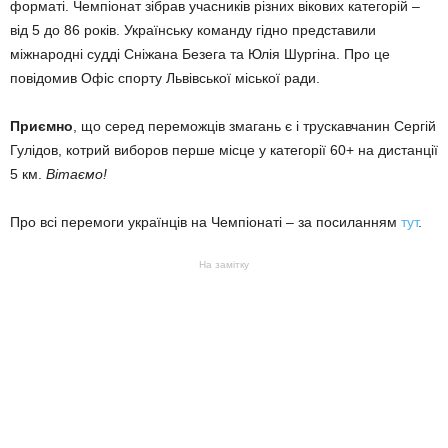
форматі. Чемпіонат зібрав учасників різних вікових категорій –
від 5 до 86 років. Українську команду гідно представили
міжнародні судді Сніжана Безега та Юлія Шургіна. Про це
повідомив Офіс спорту Львівської міської ради.
Приємно
, що серед переможців змагань є і трускавчанин Сергій
Гулідов, котрий виборов перше місце у категорії 60+ на дистанції
5 км.
Вітаємо!
Про всі перемоги українців на Чемпіонаті – за посиланням
тут
.
На замітку