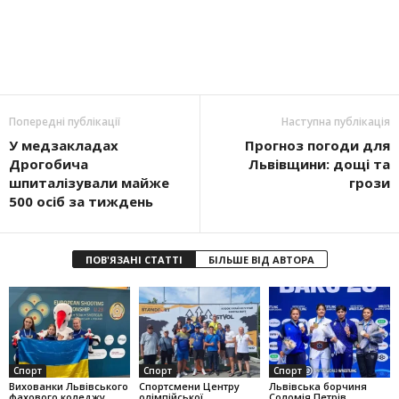
Попередні публікації
Наступна публікація
У медзакладах
Прогноз погоди для
Дрогобича
Львівщини: дощі та
шпиталізували майже
грози
500 осіб за тиждень
ПОВ'ЯЗАНІ СТАТТІ
БІЛЬШЕ ВІД АВТОРА
Спорт
Спорт
Спорт
Вихованки Львівського
Спортсмени Центру
Львівська борчиня
фахового коледжу
олімпійської
Соломія Петрів