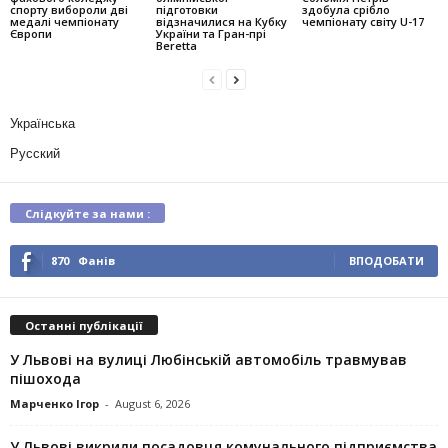
спорту вибороли дві
підготовки
здобула срібло
медалі чемпіонату
відзначилися на Кубку
чемпіонату світу U-17
Європи
України та Гран-прі
Beretta
Українська
Русский
Слідкуйте за нами :
870
Фанів
ВПОДОБАТИ
Останні публікації
У Львові на вулиці Любінській автомобіль травмував
пішохода
Марченко Ігор
-
August 6, 2026
У Львові викрили посадовця комунального підприємства