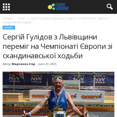
Головна
Спорт
Сергій Гулідов з Львівщини переміг на Чемпіонаті Європи зі
скандинавської ходьби
СПОРТ
Сергій Гулідов з Львівщини
переміг на Чемпіонаті Європи зі
скандинавської ходьби
Автор
Марченко Ігор
-
June 23, 2025