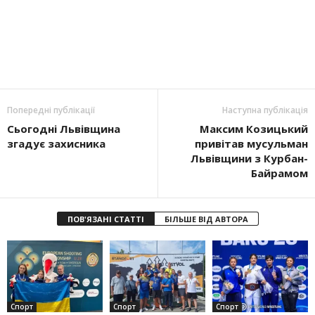
Попередні публікації
Наступна публікація
Сьогодні Львівщина
Максим Козицький
згадує захисника
привітав мусульман
Львівщини з Курбан-
Байрамом
ПОВ'ЯЗАНІ СТАТТІ
БІЛЬШЕ ВІД АВТОРА
Спорт
Спорт
Спорт