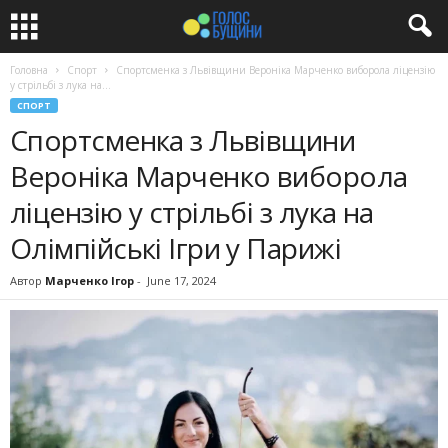
Головна
Спорт
Спортсменка з Львівщини Вероніка Марченко виборола ліцензію
у стрільбі з лука на...
СПОРТ
Спортсменка з Львівщини
Вероніка Марченко виборола
ліцензію у стрільбі з лука на
Олімпійські Ігри у Парижі
Автор
Марченко Ігор
-
June 17, 2024