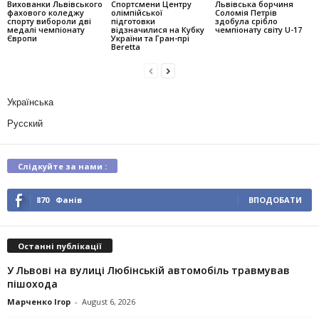
Вихованки Львівського
Спортсмени Центру
Львівська борчиня
фахового коледжу
олімпійської
Соломія Петрів
спорту вибороли дві
підготовки
здобула срібло
медалі чемпіонату
відзначилися на Кубку
чемпіонату світу U-17
Європи
України та Гран-прі
Beretta
Українська
Русский
Слідкуйте за нами :
870
Фанів
ВПОДОБАТИ
Останні публікації
У Львові на вулиці Любінській автомобіль травмував
пішохода
Марченко Ігор
-
August 6, 2026