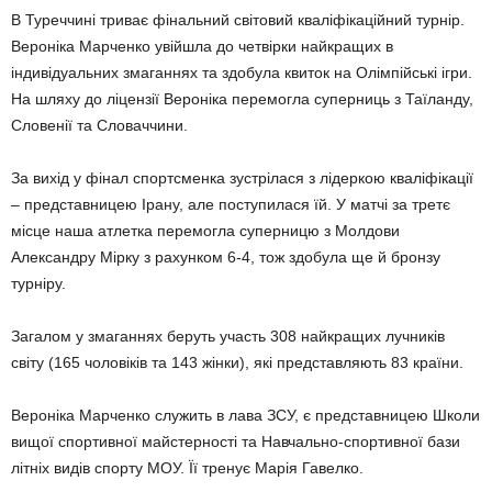
В Туреччині триває фінальний світовий кваліфікаційний турнір.
Вероніка Марченко увійшла до четвірки найкращих в
індивідуальних змаганнях та здобула квиток на Олімпійські ігри.
На шляху до ліцензії Вероніка перемогла суперниць з Таїланду,
Словенії та Словаччини.
За вихід у фінал спортсменка зустрілася з лідеркою кваліфікації
– представницею Ірану, але поступилася їй. У матчі за третє
місце наша атлетка перемогла суперницю з Молдови
Александру Мірку з рахунком 6-4, тож здобула ще й бронзу
турніру.
Загалом у змаганнях беруть участь 308 найкращих лучників
світу (165 чоловіків та 143 жінки), які представляють 83 країни.
Вероніка Марченко служить в лава ЗСУ, є представницею Школи
вищої спортивної майстерності та Навчально-спортивної бази
літніх видів спорту МОУ. Її тренує Марія Гавелко.