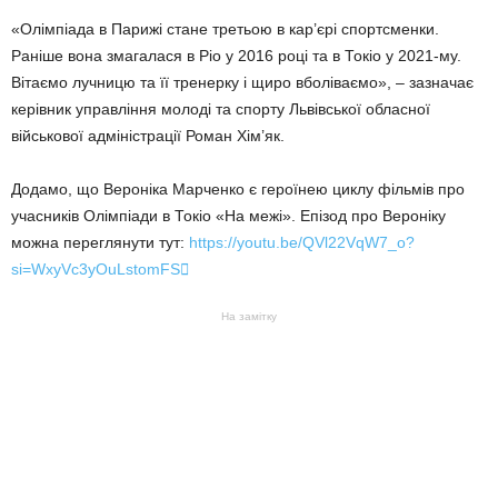
«Олімпіада в Парижі стане третьою в кар’єрі спортсменки.
Раніше вона змагалася в Ріо у 2016 році та в Токіо у 2021-му.
Вітаємо лучницю та її тренерку і щиро вболіваємо», – зазначає
керівник управління молоді та спорту Львівської обласної
військової адміністрації Роман Хім’як.
Додамо, що Вероніка Марченко є героїнею циклу фільмів про
учасників Олімпіади в Токіо «На межі». Епізод про Вероніку
можна переглянути тут:
https://youtu.be/QVl22VqW7_o?
si=WxyVc3yOuLstomFS

На замітку