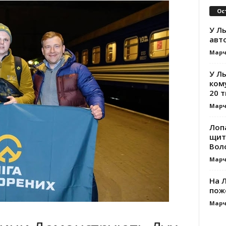
Ос
У Ль
авт
Марч
У Л
ком
20 т
Марч
Лоп
щит
Вол
Марч
На Л
пож
Марч