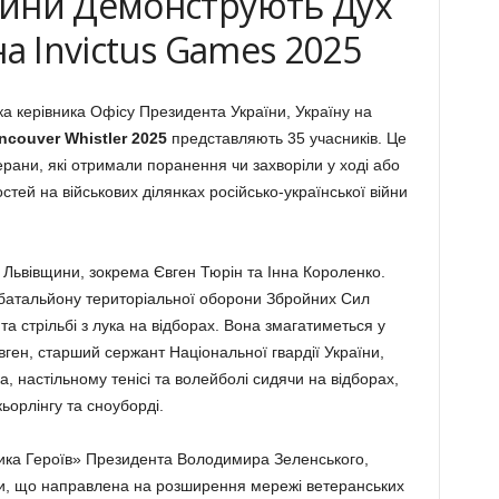
ини Демонструють Дух
а Invictus Games 2025
ка керівника Офісу Президента України, Україну на
ncouver Whistler 2025
представляють 35 учасників. Це
ерани, які отримали поранення чи захворіли у ході або
стей на військових ділянках російсько-української війни
 Львівщини, зокрема Євген Тюрін та Інна Короленко.
 батальйону територіальної оборони Збройних Сил
та стрільбі з лука на відборах. Вона змагатиметься у
Євген, старший сержант Національної гвардії України,
ка, настільному тенісі та волейболі сидячи на відборах,
кьорлінгу та сноуборді.
ітика Героїв» Президента Володимира Зеленського,
ми, що направлена на розширення мережі ветеранських