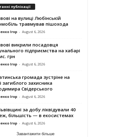
танні публікації
вові на вулиці Любінській
омобіль травмував пішохода
енко Ігор
-
August 6, 2026
ьвові викрили посадовця
унального підприємства на хабарі
ис. грн
енко Ігор
-
August 6, 2026
атинська громада зустріне на
і загиблого захисника
одимира Свідерського
енко Ігор
-
August 6, 2026
ьвівщині за добу ліквідували 40
еж, більшість — в екосистемах
енко Ігор
-
August 6, 2026
Завантажити більше