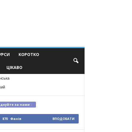
УРСИ
КОРОТКО
ЦІКАВО
нська
кий
ідкуйте за нами :
870
Фанів
ВПОДОБАТИ