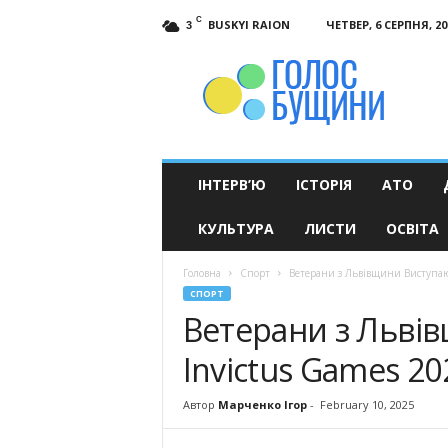
C
BUSKYI RAION
ЧЕТВЕР, 6 СЕРПНЯ, 20
3
Голос
Бущини
ІНТЕРВ’Ю
ІСТОРІЯ
АТО
КУЛЬТУРА
ЛИСТИ
ОСВІТА
Головна
Спорт
Ветерани з Львівщини Виступают
СПОРТ
Ветерани з Льві
Invictus Games 20
Автор
Марченко Ігор
-
February 10, 2025