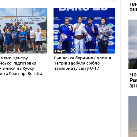
Спорт
смени Центру
Львівська борчиня Соломія
йської підготовки
Петрів здобула срібло
чилися на Кубку
чемпіонату світу U-17
и та Гран-прі Beretta