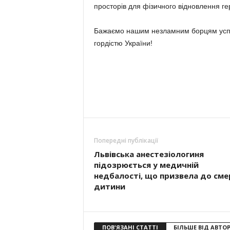
просторів для фізичного відновлення ге
Бажаємо нашим незламним борцям успіх
гордістю України!
Попередні публікації
Львівська анестезіологиня
підозрюється у медичній
недбалості, що призвела до сме
дитини
ПОВ'ЯЗАНІ СТАТТІ
БІЛЬШЕ ВІД АВТО