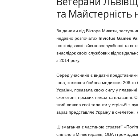
Ветерани Львівщ
та Майстерність н
За даними від Віктора Микити, заступни
недавно розпочатих
Invictus Games Va
наші відважні військовослужбовці та вет
внаслідок своїх службових відповідально
з 2014 року.
Серед учасників є видатні представники
Інна, колишня бойова медикиня 206-го
України, показала свою силу у плаванні 
скелетоні, гірських лижах та плаванні. 
який виявив свої таланти у стрільбі з лу
зараз представляє Україну в скелетоні, 
Ці змагання є частиною стратегії «Пол
спільно з Мінветеранів, ОВА і громада