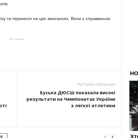
роїв.
у та перемоги на цих змаганнях. Вони є справжньою
На замітку
Наступна публікація
Буська ДЮСШ показала високі
результати на Чемпіонатах України
рті
з легкої атлетики
РА