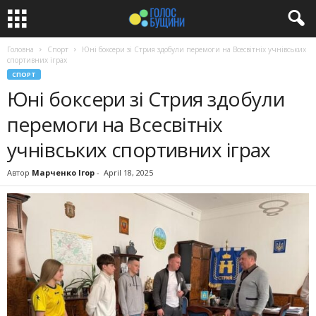
Головна
Спорт
Юні боксери зі Стрия здобули перемоги на Всесвітніх учнівських
спортивних іграх
СПОРТ
Юні боксери зі Стрия здобули
перемоги на Всесвітніх
учнівських спортивних іграх
Автор
Марченко Ігор
-
April 18, 2025