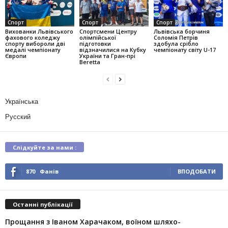
Спорт
Спорт
Спорт
Вихованки Львівського
Спортсмени Центру
Львівська борчиня
фахового коледжу
олімпійської
Соломія Петрів
спорту вибороли дві
підготовки
здобула срібло
медалі чемпіонату
відзначилися на Кубку
чемпіонату світу U-17
Європи
України та Гран-прі
Beretta
Українська
Русский
Слідкуйте за нами :
870
Фанів
ВПОДОБАТИ
Останні публікації
Прощання з Іваном Харачаком, воїном шляхо-