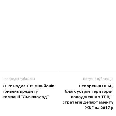
Попередні публікації
Наступна публікація
ЄБРР надає 135 мільйонів
Створення ОСББ,
гривень кредиту
благоустрій територій,
компанії “Львівхолод”
поводження з ТПВ, –
стратегія департаменту
ЖКГ на 2017 р