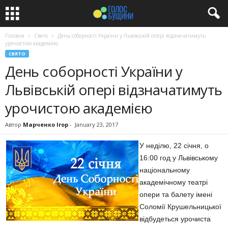
Головна
Свято
День соборності України у Львівській опері відзначатимуть
урочистою академією
СВЯТО
День соборності України у
Львівській опері відзначатимуть
урочистою академією
Автор
Марченко Ігор
-
January 23, 2017
У
неділю, 22 січня, о
16:00 год у Львівському
національному
академічному театрі
опери та балету імені
Соломії Крушельницької
відбудеться урочиста