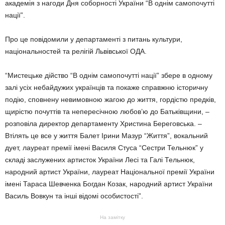
академія з нагоди Дня соборності України “В однім самопочутті
нації”.
Про це повідомили у департаменті з питань культури,
національностей та релігій Львівської ОДА.
“Мистецьке дійство “В однім самопочутті нації” збере в одному
залі усіх небайдужих українців та покаже справжню історичну
подію, сповнену невимовною жагою до життя, гордістю предків,
щирістю почуттів та непересічною любов’ю до Батьківщини, –
розповіла директор департаменту Христина Береговська. –
Втілять це все у життя Балет Ірини Мазур “Життя”, вокальний
дует, лауреат премії імені Василя Стуса “Сестри Тельнюк” у
складі заслужених артисток України Лесі та Галі Тельнюк,
народний артист України, лауреат Національної премії України
імені Тараса Шевченка Богдан Козак, народний артист України
Василь Вовкун та інші відомі особистості”.
На замітку