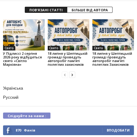
ПОВ'ЯЗАНІ СТАТТІ
БІЛЬШЕ ВІД АВТОРА
Свято
Свято
Свято
У Підлиссі 2 серпня
18 липня у Шептицькій
18 липня у Шептицькій
2026 року відбудеться
громаді проведуть
громаді проведуть
свято «Світло
автопробіг пам’яті
автопробіг пам’яті
Маркіяна»
полеглих захисників
полеглих Захисників
Українська
Русский
Слідкуйте за нами :
870
Фанів
ВПОДОБАТИ