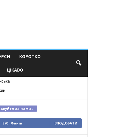
УРСИ
КОРОТКО
ЦІКАВО
нська
кий
ідкуйте за нами :
870
Фанів
ВПОДОБАТИ