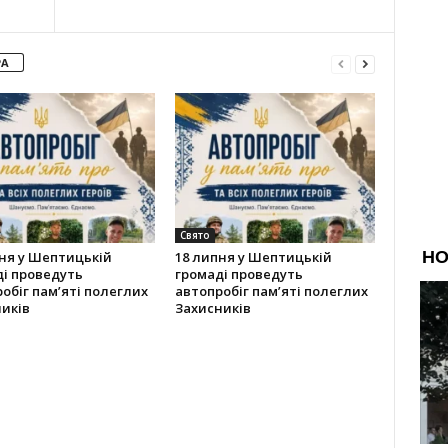
РА
Свято
ня у Шептицькій
18 липня у Шептицькій
і проведуть
громаді проведуть
обіг пам’яті полеглих
автопробіг пам’яті полеглих
иків
Захисників