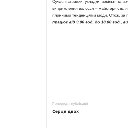
Сучасні стрижки, укладки, весільні та веч
ви­прямлення волосся – майстерність, як
плинними тен­денціями моди. Отож, за п
працює від 9.00 год. до 18.00 год., в
Попередні публікації
Серця двох