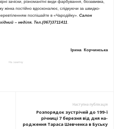
ірні за­чіски, різноманітні види фарбування, біозавивка,
у жінка по­стій­но вдосконалює, слідкуючи за швидко­
ере­вті­ленням поспішайте в «Чародійку».
Салон
ихідний – неділя. Тел.(067)3711411
.
Ірина Корчинська
На замітку
Наступна публікація
Розпорядок зустрічей до 199-ї
річниці 7 березня від дня на­
родження Та­раса Шев­ченка в Буську