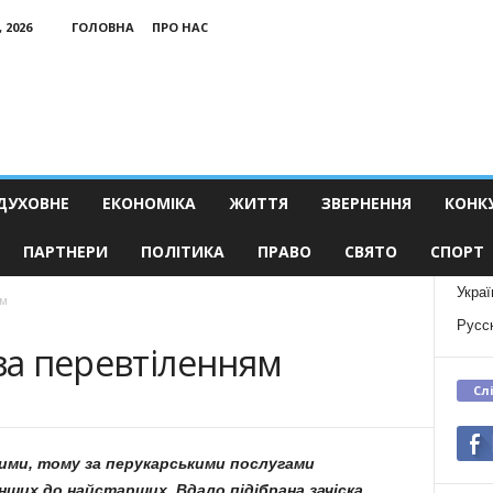
 2026
ГОЛОВНА
ПРО НАС
ДУХОВНЕ
ЕКОНОМІКА
ЖИТТЯ
ЗВЕРНЕННЯ
КОНК
ПАРТНЕРИ
ПОЛІТИКА
ПРАВО
СВЯТО
СПОРТ
Украї
ям
Русс
 за перевтіленням
Сл
ими, тому за перукарськими послугами
нших до найстарших. Вдало підібрана зачіска