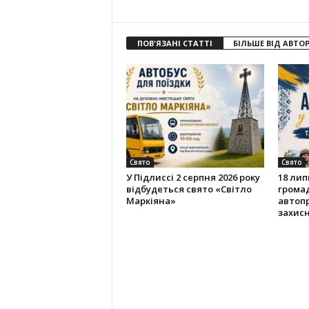
ПОВ'ЯЗАНІ СТАТТІ
БІЛЬШЕ ВІД АВТО
Свято
Свято
У Підлиссі 2 серпня 2026 року
18 лип
відбудеться свято «Світло
громад
Маркіяна»
автопр
захисн