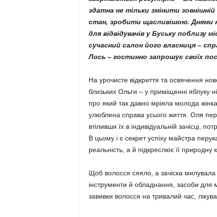
здатна не тільки змінити зовнішній
стан, зробити щасливішою. Днями но
для відвідувачів у Буську поблизу м
сучасний салон його власниця – сп
Лось – гостинно запрошує своїх пос
На урочисте відкриття та освячення нов
близьких Ольги – у приміщенні яблуку н
про який так давно мріяла молода жінка,
улюблена справа усього життя. Оля пер
втіливши їх в індивідуальній зачісці, пот
В цьому і є секрет успіху майстра перук
реальність, а й підкреслює її природну
Щоб волосся сяяло, а зачіска милувала о
інструменти й обладнання, засоби для 
завивки волосся на тривалий час, лікува