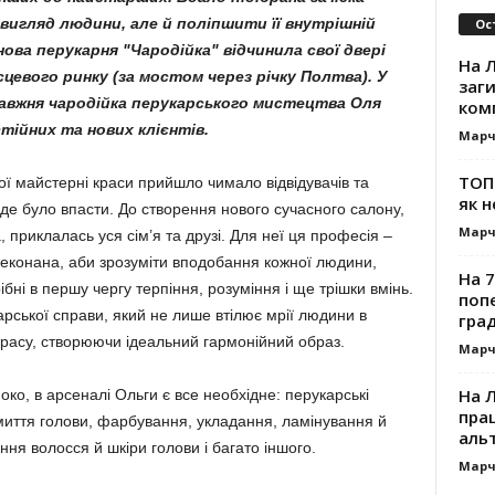
 вигляд людини, але й поліпшити її внутрішній
Ос
ва перукарня "Чародійка" відчинила свої двері
На Л
ісцевого ринку (за мостом через річку Полтва).
У
заг
равжня чародійка перукарського мистецтва
Оля
ком
тійних та нових клієнтів.
Марч
ТОП-
ої майстерні краси прийшло чимало відвідувачів та
як н
іде було впасти. До створення нового сучасного салону,
Марч
 приклалась уся сім’я та друзі. Для неї ця професія –
еконана, аби зрозуміти вподобання кожної людини,
На 7
рібні в першу чергу терпіння, розуміння і ще трішки вмінь.
поп
арської справи, який не лише втілює мрії людини в
гра
 красу, створюючи ідеальний гармонійний образ.
Марч
На 
ко, в арсеналі Ольги є все необхідне: перукарські
прац
миття голови, фарбування, укладання, ламінування й
альт
ння волосся й шкіри голови і багато іншого.
Марч