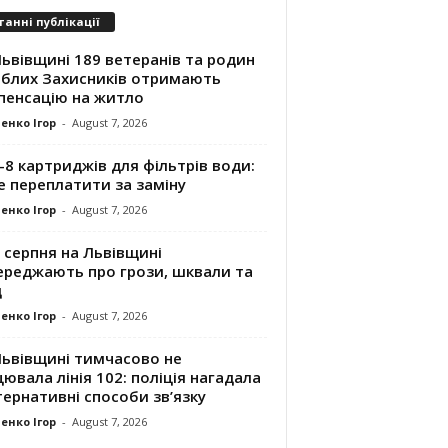
танні публікації
ьвівщині 189 ветеранів та родин
иблих Захисників отримають
пенсацію на житло
енко Ігор
-
August 7, 2026
8 картриджів для фільтрів води:
е переплатити за заміну
енко Ігор
-
August 7, 2026
 серпня на Львівщині
ереджають про грози, шквали та
д
енко Ігор
-
August 7, 2026
Львівщині тимчасово не
ювала лінія 102: поліція нагадала
ернативні способи зв’язку
енко Ігор
-
August 7, 2026