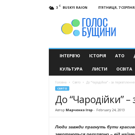
C
BUSKYI RAION
П’ЯТНИЦЯ, 7 СЕРПНЯ,
3
Голос
Бущини
ІНТЕРВ’Ю
ІСТОРІЯ
АТО
КУЛЬТУРА
ЛИСТИ
ОСВІТА
Головна
Свято
До “Чародійки” – за перевтіленн
СВЯТО
До “Чародійки” –
Автор
Марченко Ігор
-
February 24, 2013
Люди завжди прагнуть бути красив
звертаються регулярно – від найме