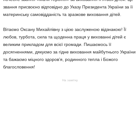
звання присвоєно відповідно до Указу Президента України за її
материнську самовідданість та зразкове виховання дітей.
Вітаємо Оксану Михайлівну з цією заслуженою відзнакою! Її
любов, турбота, сила та щоденна праця у вихованні дітей є
великим прикладом для всієї громади. Пишаємось її
досягненнями, дякуємо за гідне виховання майбутнього України
та бажаємо міцного здоров’я, родинного тепла і Божого
благословення!
На замітку