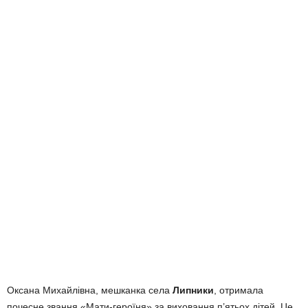
Оксана Михайлівна, мешканка села
Липники
, отримала
почесне звання «Мати-героїня» за виховання п’ятьох дітей. Це