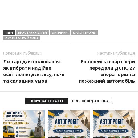
ТЕГИ
ВИХОВАННЯ ДІТЕЙ
ЛИПНИКИ
МАТИ-ГЕРОЇНЯ
ОКСАНА МИХАЙЛІВНА
Попередні публікації
Наступна публікація
Ліхтарі для полювання:
Європейські партнери
як вибрати надійне
передали ДСНС 27
освітлення для лісу, ночі
генераторів та
та складних умов
пожежний автомобіль
ПОВ'ЯЗАНІ СТАТТІ
БІЛЬШЕ ВІД АВТОРА