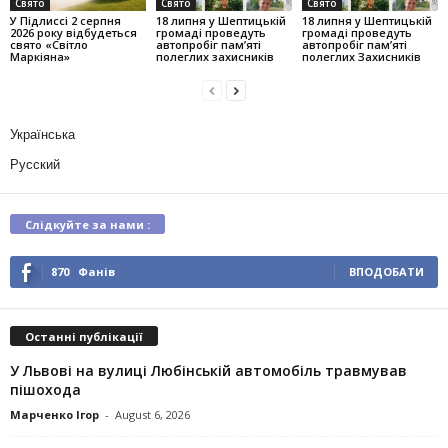
Свято
Свято
Свято
У Підлиссі 2 серпня
18 липня у Шептицькій
18 липня у Шептицькій
2026 року відбудеться
громаді проведуть
громаді проведуть
свято «Світло
автопробіг пам’яті
автопробіг пам’яті
Маркіяна»
полеглих захисників
полеглих Захисників
Українська
Русский
Слідкуйте за нами :
870
Фанів
ВПОДОБАТИ
Останні публікації
У Львові на вулиці Любінській автомобіль травмував
пішохода
Марченко Ігор
-
August 6, 2026