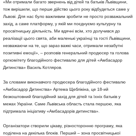
«Ми отримали багато звернень від дітей та батьків Львівщини,
тож вирішили, що перше дійство цього року відбудеться саме у
Львові. Для нас було важливим зробити не просто розважальний
захід, а саме платформу, у якій ми поєднуємо культурну та
просвітницьку діяльність. Ми вдячні всім, хто долучився до
реалізації цього свята, аби маленькі українці та гості Львівщини,
незважаючи на те, що зараз важкі часи, отримали незабутні
позитивні емоції», – розповів генеральний продюсер та голова
оргкомітету благодійного фестивалю для дітей «Амбасадор
Дитинства» Василь Котляров.
За словами виконавчого продюсера благодійного фестивалю
«Амбасадор Дитинства» Артема Щеблікіна, це 18-ий
безкоштовний благодійний захід для дітей та їхніх батьків у
межах України. Саме Львівська область стала першою, яка
підтримала ініціативу «Амбасадорів дитинства».
Організатори створили цікаву, різносторонню програму, яка
поділена на декілька блоків. Перший – зона просвітницької