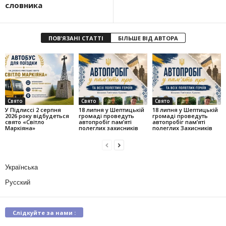
словника
ПОВ'ЯЗАНІ СТАТТІ
БІЛЬШЕ ВІД АВТОРА
Свято
Свято
Свято
У Підлиссі 2 серпня
18 липня у Шептицькій
18 липня у Шептицькій
2026 року відбудеться
громаді проведуть
громаді проведуть
свято «Світло
автопробіг пам’яті
автопробіг пам’яті
Маркіяна»
полеглих захисників
полеглих Захисників
Українська
Русский
Слідкуйте за нами :