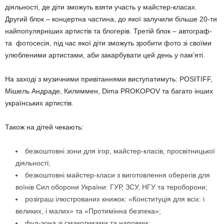
діяльності, де діти зможуть взяти участь у майстер-класах.
Другий блок – концертна частина, до якої залучили більше 20-ти
найпопулярніших артистів та блогерів. Третій блок – автограф-
та фотосесія, під час якої діти зможуть зробити фото зі своїми
улюбленими артистами, аби закарбувати цей день у пам’яті.
На заході з музичними привітаннями виступатимуть: POSITIFF,
Мішель Андраде, Килиммен, Dima PROKOPOV та багато інших
українських артистів.
Також на дітей чекають:
безкоштовні зони для ігор, майстер-класів, просвітницької
діяльності;
безкоштовні майстер-класи з виготовлення оберегів для
воїнів Сил оборони України: ГУР, ЗСУ, НГУ та тероборони;
розіграш ілюстрованих книжок: «Конституція для всіх: і
великих, і малих» та «Протимінна безпека»;
фуд-зона зі смаколиками та напоями;