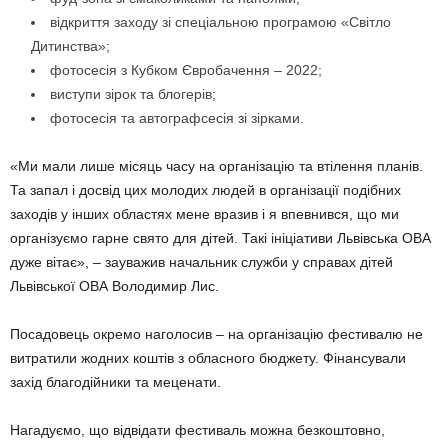
відкриття заходу зі спеціальною програмою «Світло
Дитинства»;
фотосесія з Кубком Євробачення – 2022;
виступи зірок та блогерів;
фотосесія та автографсесія зі зірками.
«Ми мали лише місяць часу на організацію та втілення планів.
Та запал і досвід цих молодих людей в організації подібних
заходів у інших областях мене вразив і я впевнився, що ми
організуємо гарне свято для дітей. Такі ініціативи Львівська ОВА
дуже вітає», – зауважив начальник служби у справах дітей
Львівської ОВА Володимир Лис.
Посадовець окремо наголосив – на організацію фестивалю не
витратили жодних коштів з обласного бюджету. Фінансували
захід благодійники та меценати.
Нагадуємо, що відвідати фестиваль можна безкоштовно,