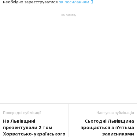
необхідно зареєструватися
за посиланням.

На замітку
Попередні публікації
Наступна публікація
На Львівщині
Сьогодні Львівщина
презентували 2 том
прощається з п’ятьма
Хорватсько-українського
захисниками