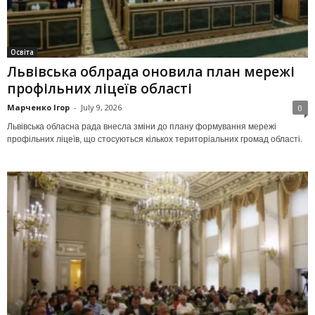
Освіта
Львівська облрада оновила план мережі
профільних ліцеїв області
Марченко Ігор
-
July 9, 2026
0
Львівська обласна рада внесла зміни до плану формування мережі
профільних ліцеїв, що стосуються кількох територіальних громад області.