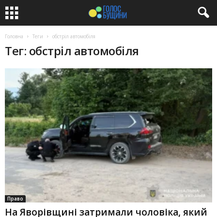
Головна
Теги
обстріл автомобіля
Тег: обстріл автомобіля
Право
На Яворівщині затримали чоловіка, який