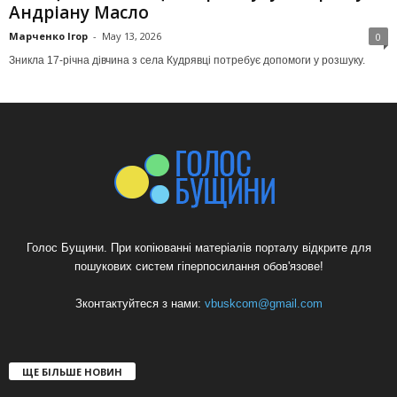
Андріану Масло
Марченко Ігор
-
May 13, 2026
0
Зникла 17-річна дівчина з села Кудрявці потребує допомоги у розшуку.
Голос Бущини. При копіюванні матеріалів порталу відкрите для
пошукових систем гіперпосилання обов'язове!
Зконтактуйтеся з нами:
vbuskcom@gmail.com
ЩЕ БІЛЬШЕ НОВИН