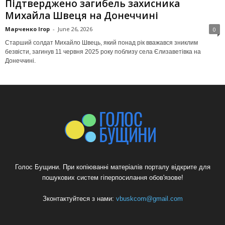
Підтверджено загибель захисника
Михайла Швеця на Донеччині
Марченко Ігор
-
June 26, 2026
0
Старший солдат Михайло Швець, який понад рік вважався зниклим
безвісти, загинув 11 червня 2025 року поблизу села Єлизаветівка на
Донеччині.
Голос Бущини. При копіюванні матеріалів порталу відкрите для
пошукових систем гіперпосилання обов'язове!
Зконтактуйтеся з нами:
vbuskcom@gmail.com