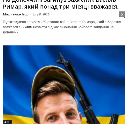
Римар, який понад три місяці вважався...
Марченко Ігор
-
July 8, 2026
0
Підтверджено загибель 29-річного воїна Василя Римара, який з березня
вважався зниклим безвісти під час виконання бойового завдання на
Донеччині.
АТО