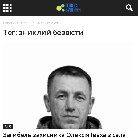
Головна
Теги
зниклий безвісти
Тег: зниклий безвісти
АТО
Загибель захисника Олексія Іваха з села