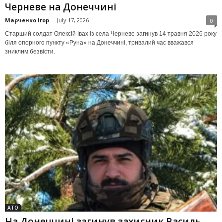
Черневе на Донеччині
Марченко Ігор
-
July 17, 2026
0
Старший солдат Олексій Івах із села Черневе загинув 14 травня 2026 року
біля опорного пункту «Руна» на Донеччині, тривалий час вважався
зниклим безвісти.
АТО
На Донеччині загинув захисник Василь