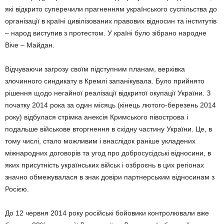
які відкрито суперечили прагненням українського суспільства до
організації в країні цивілізованих правових відносин та інститутів
– народ виступив з протестом. У країні було зібрано народне
Віче – Майдан.
Відчуваючи загрозу своїм підступним планам, верхівка
злочинного синдикату в Кремлі запанікувала. Було прийнято
рішення щодо негайної реалізації відкритої окупації України. З
початку 2014 рока за один місяць (кінець лютого-березень 2014
року) відбулася стрімка анексія Кримського півострова і
подальше військове вторгнення в східну частину України. Це, в
тому числі, стало можливим і внаслідок раніше укладених
міжнародних договорів та угод про добросусідські відносини, в
яких присутність українських військ і озброєнь в цих регіонах
значно обмежувалася в знак довіри партнерським відносинам з
Росією.
До 12 червня 2014 року російські бойовики контролювали вже