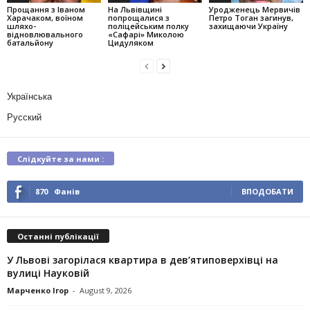
Прощання з Іваном
На Львівщині
Уродженець Мервичів
Харачаком, воїном
попрощалися з
Петро Тоган загинув,
шляхо-
поліцейським полку
захищаючи Україну
відновлювального
«Сафарі» Миколою
батальйону
Цидуляком
Українська
Русский
Слідкуйте за нами :
870
Фанів
ВПОДОБАТИ
Останні публікації
У Львові загорілася квартира в дев’ятиповерхівці на
вулиці Науковій
Марченко Ігор
-
August 9, 2026