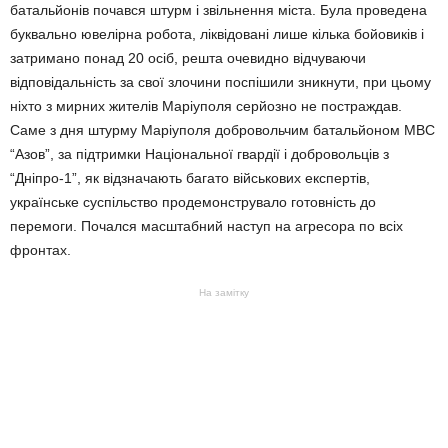
батальйонів почався штурм і звільнення міста. Була проведена
буквально ювелірна робота, ліквідовані лише кілька бойовиків і
затримано понад 20 осіб, решта очевидно відчуваючи
відповідальність за свої злочини поспішили зникнути, при цьому
ніхто з мирних жителів Маріуполя серйозно не постраждав.
Саме з дня штурму Маріуполя добровольчим батальйоном МВС
“Азов”, за підтримки Національної гвардії і добровольців з
“Дніпро-1”, як відзначають багато військових експертів,
українське суспільство продемонструвало готовність до
перемоги. Почался масштабний наступ на агресора по всіх
фронтах.
На замітку