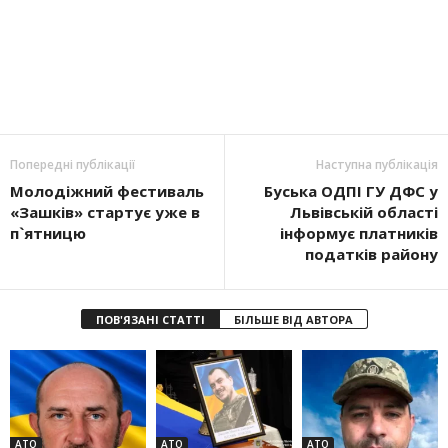
Попередні публікації
Наступна публікація
Молодіжний фестиваль
Буська ОДПІ ГУ ДФС у
«Зашків» стартує уже в
Львівській області
п`ятницю
інформує платників
податків району
ПОВ'ЯЗАНІ СТАТТІ
БІЛЬШЕ ВІД АВТОРА
АТО
АТО
АТО