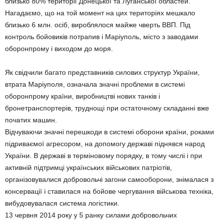
близько 80% території Донецької та Луганської областей.
Нагадаємо, що на той момент на цих територіях мешкало
близько 6 млн. осіб, вироблялося майже чверть ВВП. Під
контроль бойовиків потрапив і Маріуполь, місто з заводами
оборонпрому і виходом до моря.
Як свідчили багато представників силових структур України,
втрата Маріуполя, означала значні проблеми в системі
оборонпрому країни, виробництві нових танків і
бронетранспортерів, труднощі при остаточному складанні вже
початих машин.
Відчуваючи значні перешкоди в системі оборони країни, роками
підриваємої агресором, на допомогу державі піднявся народ
України. В державі в терміновому порядку, в тому числі і при
активній підтримці українських військових патріотів,
організовувалися добровольчі загони самооборони, знімалася з
консервації і ставилася на бойове чергування військова техніка,
вибудовувалася система логістики.
13 червня 2014 року у 5 ранку силами добровольчих