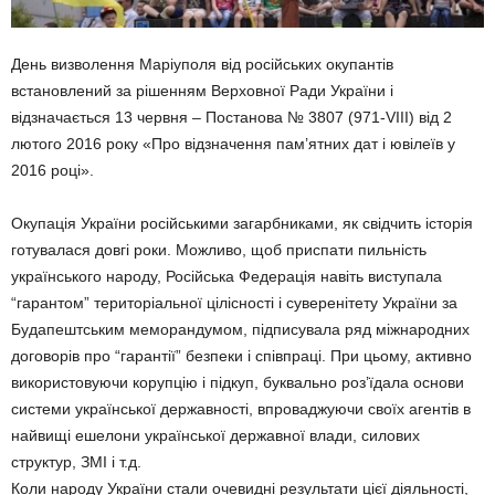
День визволення Маріуполя від російських окупантів
встановлений за рішенням Верховної Ради України і
відзначається 13 червня – Постанова № 3807 (971-VIII) від 2
лютого 2016 року «Про відзначення пам’ятних дат і ювілеїв у
2016 році».
Окупація України російськими загарбниками, як свідчить історія
готувалася довгі роки. Можливо, щоб приспати пильність
українського народу, Російська Федерація навіть виступала
“гарантом” територіальної цілісності і суверенітету України за
Будапештським меморандумом, підписувала ряд міжнародних
договорів про “гарантії” безпеки і співпраці. При цьому, активно
використовуючи корупцію і підкуп, буквально роз’їдала основи
системи української державності, впроваджуючи своїх агентів в
найвищі ешелони української державної влади, силових
структур, ЗМІ і т.д.
Коли народу України стали очевидні результати цієї діяльності,