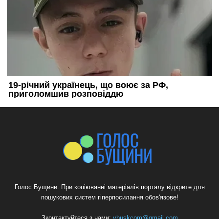
Голос Бущини. При копіюванні матеріалів порталу відкрите для
пошукових систем гіперпосилання обов'язове!
Зконтактуйтеся з нами:
vbuskcom@gmail.com