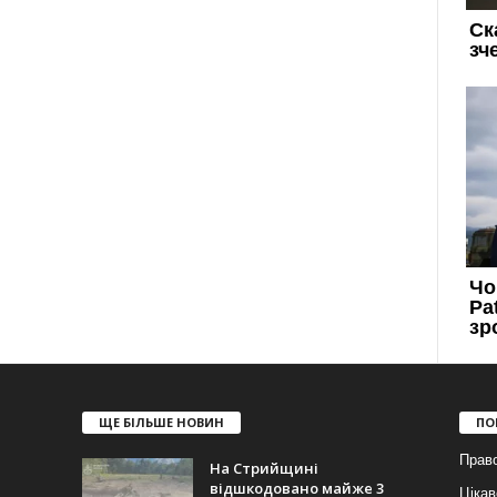
ЩЕ БІЛЬШЕ НОВИН
ПО
Прав
На Стрийщині
відшкодовано майже 3
Цікав