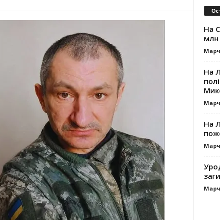
Ос
На 
млн 
Марч
На 
пол
Мик
Марч
На 
пож
Марч
Уро
заг
Марч