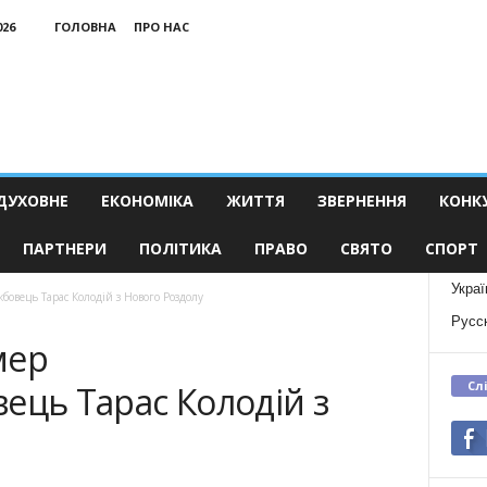
026
ГОЛОВНА
ПРО НАС
ДУХОВНЕ
ЕКОНОМІКА
ЖИТТЯ
ЗВЕРНЕННЯ
КОНК
ПАРТНЕРИ
ПОЛІТИКА
ПРАВО
СВЯТО
СПОРТ
Украї
бовець Тарас Колодій з Нового Роздолу
Русс
мер
Сл
ець Тарас Колодій з