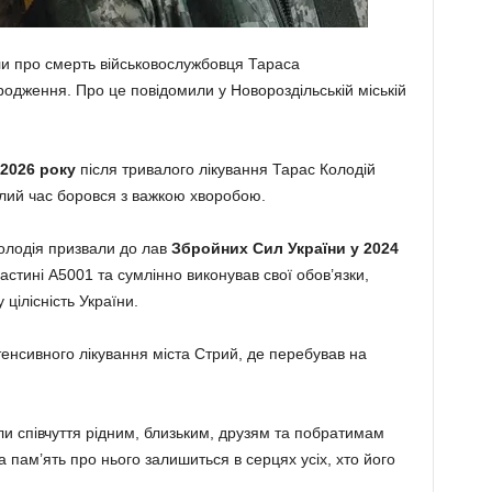
и про смерть військовослужбовця Тараса
одження. Про це повідомили у Новороздільській міській
 2026 року
після тривалого лікування Тарас Колодій
валий час боровся з важкою хворобою.
олодія призвали до лав
Збройних Сил України у 2024
частині А5001 та сумлінно виконував свої обов’язки,
цілісність України.
тенсивного лікування міста Стрий, де перебував на
или співчуття рідним, близьким, друзям та побратимам
 пам’ять про нього залишиться в серцях усіх, хто його