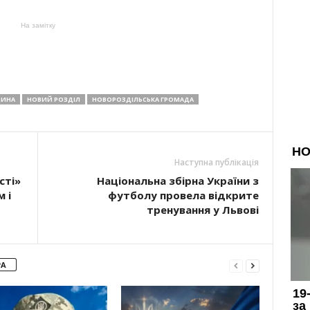
На замітку
ЩИНА
НОВИЙ РОЗДІЛ
НОВОРОЗДІЛЬСЬКА ГРОМАДА
Наступна публікація
сті»
Національна збірна України з
 і
футболу провела відкрите
тренування у Львові
РА