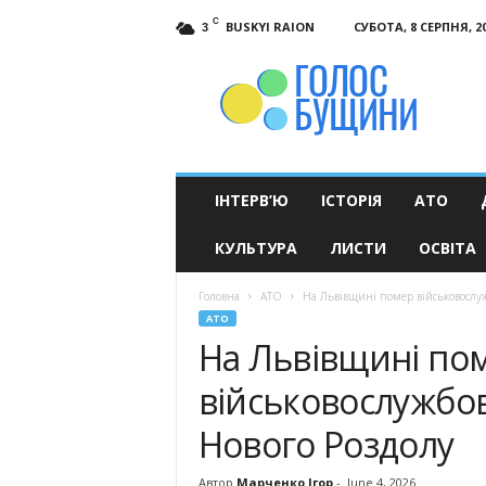
C
BUSKYI RAION
СУБОТА, 8 СЕРПНЯ, 2
3
Голос
Бущини
ІНТЕРВ’Ю
ІСТОРІЯ
АТО
КУЛЬТУРА
ЛИСТИ
ОСВІТА
Головна
АТО
На Львівщині помер військовослуж
АТО
На Львівщині по
військовослужбов
Нового Роздолу
Автор
Марченко Ігор
-
June 4, 2026