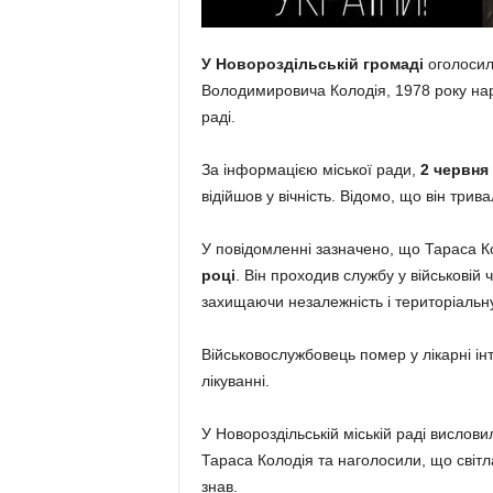
У Новороздільській громаді
оголосил
Володимировича Колодія, 1978 року нар
раді.
За інформацією міської ради,
2 червня
відійшов у вічність. Відомо, що він три
У повідомленні зазначено, що Тараса К
році
. Він проходив службу у військовій 
захищаючи незалежність і територіальну 
Військовослужбовець помер у лікарні ін
лікуванні.
У Новороздільській міській раді вислов
Тараса Колодія та наголосили, що світла
знав.