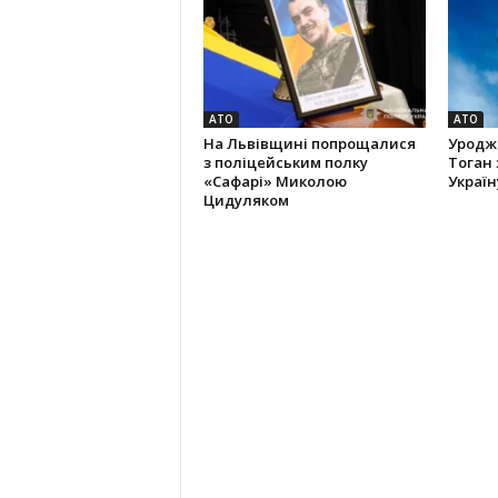
АТО
АТО
На Львівщині попрощалися
Уродж
з поліцейським полку
Тоган
«Сафарі» Миколою
Україн
Цидуляком