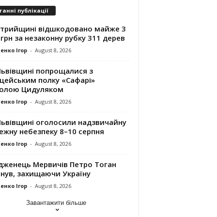
танні публікації
Стрийщині відшкодовано майже 3
грн за незаконну рубку 311 дерев
енко Ігор
-
August 8, 2026
Львівщині попрощалися з
іцейським полку «Сафарі»
олою Цидуляком
енко Ігор
-
August 8, 2026
Львівщині оголосили надзвичайну
ежну небезпеку 8–10 серпня
енко Ігор
-
August 8, 2026
дженець Мервичів Петро Тоган
инув, захищаючи Україну
енко Ігор
-
August 8, 2026
Завантажити більше