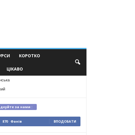
УРСИ
КОРОТКО
ЦІКАВО
нська
кий
ідкуйте за нами :
870
Фанів
ВПОДОБАТИ