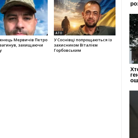
АТО
енець Мервичів Петро
У Соснівці попрощаються із
 загинув, захищаючи
захисником Віталієм
у
Горбовським