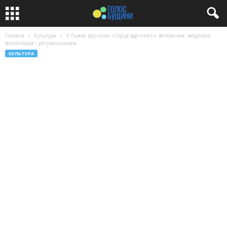
Головна
Культура
У Львові вручили «Серця вдячності» ветеранам, медикам,
волонтерам і рятувальникам
КУЛЬТУРА