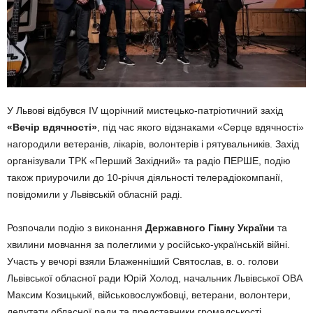
У Львові відбувся IV щорічний мистецько-патріотичний захід
«Вечір вдячності»
, під час якого відзнаками «Серце вдячності»
нагородили ветеранів, лікарів, волонтерів і рятувальників. Захід
організували ТРК «Перший Західний» та радіо ПЕРШЕ, подію
також приурочили до 10-річчя діяльності телерадіокомпанії,
повідомили у Львівській обласній раді.
Розпочали подію з виконання
Державного Гімну України
та
хвилини мовчання за полеглими у російсько-українській війні.
Участь у вечорі взяли Блаженніший Святослав, в. о. голови
Львівської обласної ради Юрій Холод, начальник Львівської ОВА
Максим Козицький, військовослужбовці, ветерани, волонтери,
депутати обласної ради та представники громадськості.