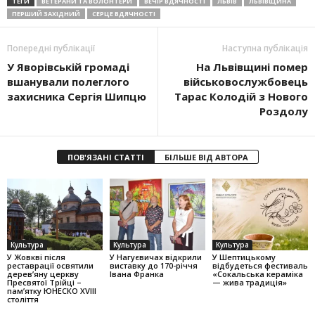
ТЕГИ
ВЕТЕРАНИ ТА ВОЛОНТЕРИ
ВЕЧІР ВДЯЧНОСТІ
ЛЬВІВ
ЛЬВІВЩИНА
ПЕРШИЙ ЗАХІДНИЙ
СЕРЦЕ ВДЯЧНОСТІ
Попередні публікації
Наступна публікація
У Яворівській громаді
На Львівщині помер
вшанували полеглого
військовослужбовець
захисника Сергія Шипцю
Тарас Колодій з Нового
Роздолу
ПОВ'ЯЗАНІ СТАТТІ
БІЛЬШЕ ВІД АВТОРА
Культура
Культура
Культура
У Жовкві після
У Нагуєвичах відкрили
У Шептицькому
реставрації освятили
виставку до 170-річчя
відбудеться фестиваль
дерев’яну церкву
Івана Франка
«Сокальська кераміка
Пресвятої Трійці –
— жива традиція»
пам’ятку ЮНЕСКО XVIII
століття