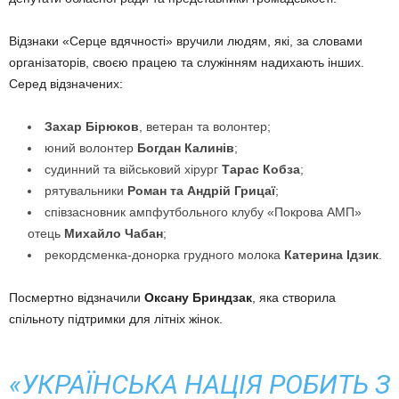
Відзнаки «Серце вдячності» вручили людям, які, за словами
організаторів, своєю працею та служінням надихають інших.
Серед відзначених:
Захар Бірюков
, ветеран та волонтер;
юний волонтер
Богдан Калинів
;
судинний та військовий хірург
Тарас Кобза
;
рятувальники
Роман та Андрій Грицаї
;
співзасновник ампфутбольного клубу «Покрова АМП»
отець
Михайло Чабан
;
рекордсменка-донорка грудного молока
Катерина Ідзик
.
Посмертно відзначили
Оксану Бриндзак
, яка створила
спільноту підтримки для літніх жінок.
«УКРАЇНСЬКА НАЦІЯ РОБИТЬ З