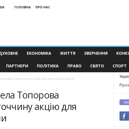
026
ГОЛОВНА
ПРО НАС
ДУХОВНЕ
ЕКОНОМІКА
ЖИТТЯ
ЗВЕРНЕННЯ
КОНК
ПАРТНЕРИ
ПОЛІТИКА
ПРАВО
СВЯТО
СПОРТ
Украї
рганізували благоччину акцію для захисників України
Русс
 села Топорова
Сл
гоччину акцію для
ни