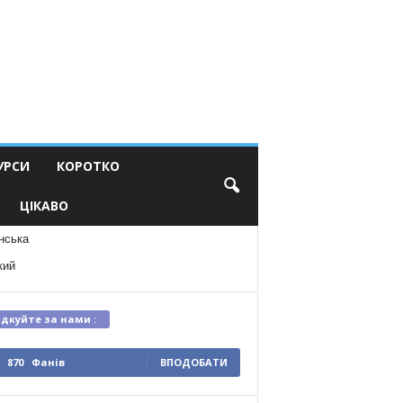
УРСИ
КОРОТКО
ЦІКАВО
нська
кий
ідкуйте за нами :
870
Фанів
ВПОДОБАТИ