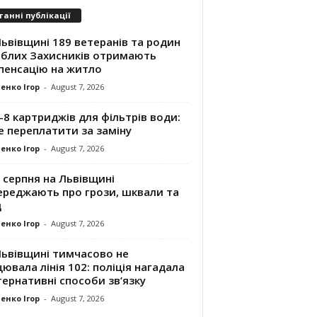
танні публікації
ьвівщині 189 ветеранів та родин
иблих Захисників отримають
пенсацію на житло
енко Ігор
-
August 7, 2026
8 картриджів для фільтрів води:
е переплатити за заміну
енко Ігор
-
August 7, 2026
 серпня на Львівщині
ереджають про грози, шквали та
д
енко Ігор
-
August 7, 2026
Львівщині тимчасово не
ювала лінія 102: поліція нагадала
ернативні способи зв’язку
енко Ігор
-
August 7, 2026