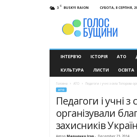
C
BUSKYI RAION
СУБОТА, 8 СЕРПНЯ, 2
3
Голос
Бущини
ІНТЕРВ’Ю
ІСТОРІЯ
АТО
КУЛЬТУРА
ЛИСТИ
ОСВІТА
Головна
АТО
Педагоги і учні з села Топорова о
АТО
Педагоги і учні з
організували бла
захисників Украї
Автор
Марченко Ігор
-
December 23, 2014