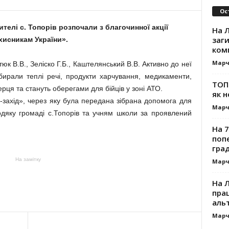
Ос
телі с. Топорів розпочали з благочинної акції
На Л
заг
хисникам України».
ком
Марч
юк В.В., Зеліско Г.Б., Каштелянський В.В. Активно до неї
бирали теплі речі, продукти харчування, медикаменти,
ТОП-
ерця та стануть оберегами для бійців у зоні АТО.
як н
-захід», через яку була передана зібрана допомога для
Марч
одяку громаді с.Топорів та учням школи за проявлений
На 7
поп
гра
На замітку
Марч
На 
прац
альт
Марч