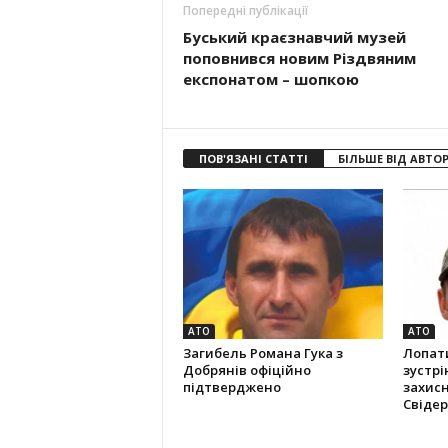
Попередні публікації
Буський краєзнавчий музей
поповнився новим Різдвяним
експонатом – шопкою
ПОВ'ЯЗАНІ СТАТТІ
БІЛЬШЕ ВІД АВТО
АТО
АТО
Загибель Романа Гука з
Лопат
Добрянів офіційно
зустрі
підтверджено
захис
Свідер