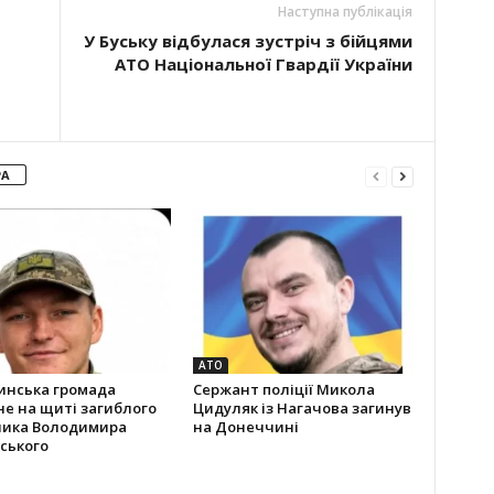
Наступна публікація
У Буську відбулася зустріч з бійцями
АТО Національної Гвардії України
РА
АТО
инська громада
Сержант поліції Микола
не на щиті загиблого
Цидуляк із Нагачова загинув
ника Володимира
на Донеччині
ського