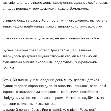
так співпало, що в нього день народження, відкинув свої справи,
а надав перевагу громадським», -каже о.Володимир.
З іншого боку, і в цьому його поступку нічого дивного, як і сотень
інших наших надбужанців, котрі зі щирою християнською лю-
благанням захистити, уберегти, не дати згинути на полі бою.
Буське районне товариство "Просвіта" ім.Т.Г.Шевченка
звернулось до дітей Бущини створити своїми маленькими
рученятами ангелів-охоронців і подарувати їх українським
Воїнам.
Отож, 30 липня, у Міжнародний день миру, десятки діточок-
бущан творили справжнє диво. їх ангелики, синьоокі, зеленоокі,
кароокі, з кольоровими крильцями і квіточками, незабаром
відбудуть у місця, які не назвеш раєм. Можливо, надіймось на
це, вони захистять чиєсь життя…
владою й донині, бо ж війна в країні. Але після Революції