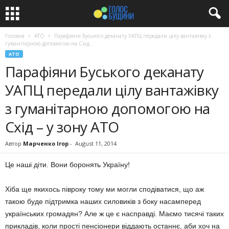
Головна
АТО
Парафіяни Буського деканату УАПЦ передали цілу вантажівку з
гуманітарною допомогою на Схід...
АТО
Парафіяни Буського деканату
УАПЦ передали цілу вантажівку
з гуманітарною допомогою на
Схід – у зону АТО
Автор
Марченко Ігор
-
August 11, 2014
Це наші діти. Вони боронять Україну!
Хіба ще якихось півроку тому ми могли сподіватися, що аж
такою буде підтримка наших силовиків з боку насамперед
українських громадян? Але ж це є насправді. Маємо тисячі таких
прикладів, коли прості пенсіонери віддають останнє, аби хоч на