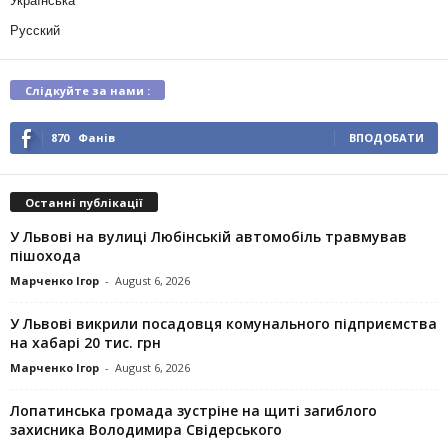
Українська
Русский
Слідкуйте за нами :
870
Фанів
ВПОДОБАТИ
Останні публікації
У Львові на вулиці Любінській автомобіль травмував
пішохода
Марченко Ігор
-
August 6, 2026
У Львові викрили посадовця комунального підприємства
на хабарі 20 тис. грн
Марченко Ігор
-
August 6, 2026
Лопатинська громада зустріне на щиті загиблого
захисника Володимира Свідерського