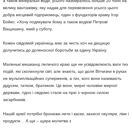
а також мінеральні води, усього назбиралось більше 20 тонн на
велику вантажівку, яку надав для перевезення усього цього
добра місцевий підприємець, один з фундаторів храму Ігор
Бойко. «Хочу подякувати йому а також водієві Петрові
Ващишину, який у суботу,
Кожен свідомий українець має за честь хоч на дещицю
долучитись до доленосної боротьби за єдину Україну.
Маленькі мешканці лелечого краю ще не усвідомлюють ваги тих
подій, які сколихнули світ, але знають, що доля Вітчизни в руках
не мультиплікаційних суперменів, а тих, кого вони називають
дідусем, татком, братиком. Це вони, мирні чоловіки мирної
держави, гідно і свідомо стали на прю з чорною силою
загарбників.
Нашій армії потрібні бронежи-лети і каски, захисні окуляри, ліки і
продукти… А ще – щира молитва з