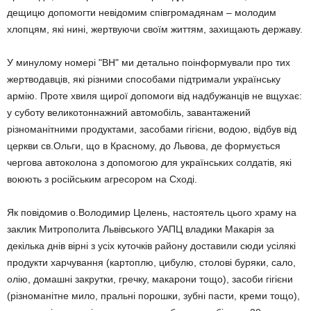
дещицю допомогти невідомим співгромадянам – молодим
хлопцям, які нині, жертвуючи своїм життям, захищають державу.
У минулому номері "ВН" ми детально поінформували про тих
жертводавців, які різними способами підтримали українську
армію. Проте хвиля щирої допомоги від надбужанців не вщухає:
у суботу великотоннажний автомобіль, завантажений
різноманітними продуктами, засобами гігієни, водою, відбув від
церкви св.Ольги, що в Красному, до Львова, де формується
чергова автоколона з допомогою для українських солдатів, які
воюють з російським агресором на Сході.
Як повідомив о.Володимир Целень, настоятель цього храму на
заклик Митрополита Львівського УАПЦ владики Макарія за
декілька днів вірні з усіх куточків району доставили сюди усілякі
продукти харчування (картоплю, цибулю, столові буряки, сало,
олію, домашні закрутки, гречку, макарони тощо), засоби гігієни
(різноманітне мило, пральні порошки, зубні пасти, креми тощо),