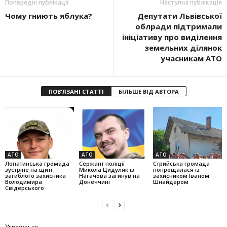
Попередні публікації
Наступна публікація
Чому гниють яблука?
Депутати Львівської
облради підтримали
ініціативу про виділення
земельних ділянок
учасникам АТО
ПОВ'ЯЗАНІ СТАТТІ
БІЛЬШЕ ВІД АВТОРА
АТО
АТО
АТО
Лопатинська громада
Сержант поліції
Стрийська громада
зустріне на щиті
Микола Цидуляк із
попрощалася із
загиблого захисника
Нагачова загинув на
захисником Іваном
Володимира
Донеччині
Шнайдером
Свідерського