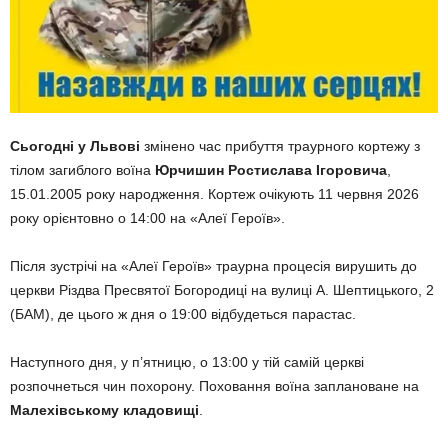
Сьогодні у Львові
змінено час прибуття траурного кортежу з
тілом загиблого воїна
Юрчишин Ростислава Ігоровича
,
15.01.2005 року народження. Кортеж очікують 11 червня 2026
року орієнтовно о 14:00 на «Алеї Героїв».
Після зустрічі на «Алеї Героїв» траурна процесія вирушить до
церкви Різдва Пресвятої Богородиці на вулиці А. Шептицького, 2
(БАМ), де цього ж дня о 19:00 відбудеться парастас.
Наступного дня, у п’ятницю, о 13:00 у тій самій церкві
розпочнеться чин похорону. Поховання воїна заплановане на
Малехівському кладовищі
.