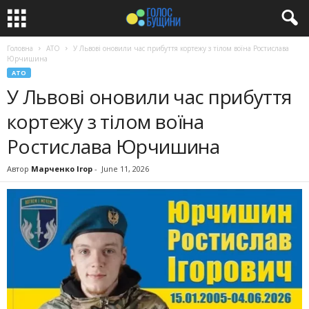
Головна
АТО
У Львові оновили час прибуття кортежу з тілом воїна Ростислава
Юрчишина
АТО
У Львові оновили час прибуття
кортежу з тілом воїна
Ростислава Юрчишина
Автор
Марченко Ігор
-
June 11, 2026