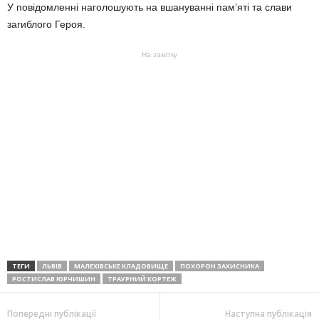
У повідомленні наголошують на вшануванні пам’яті та слави
загиблого Героя.
На замітку
ТЕГИ
ЛЬВІВ
МАЛЕХІВСЬКЕ КЛАДОВИЩЕ
ПОХОРОН ЗАХИСНИКА
РОСТИСЛАВ ЮРЧИШИН
ТРАУРНИЙ КОРТЕЖ
Попередні публікації
Наступна публікація