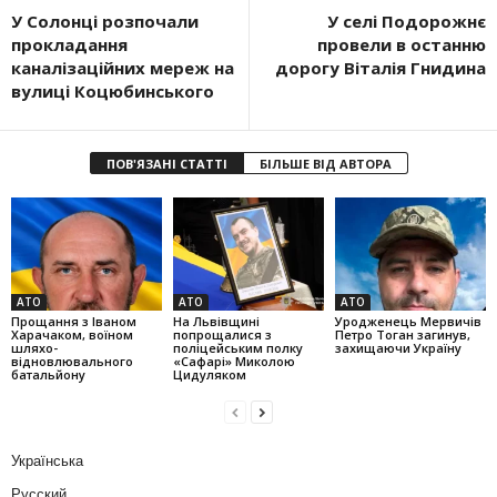
У Солонці розпочали
У селі Подорожнє
прокладання
провели в останню
каналізаційних мереж на
дорогу Віталія Гнидина
вулиці Коцюбинського
ПОВ'ЯЗАНІ СТАТТІ
БІЛЬШЕ ВІД АВТОРА
АТО
АТО
АТО
Прощання з Іваном
На Львівщині
Уродженець Мервичів
Харачаком, воїном
попрощалися з
Петро Тоган загинув,
шляхо-
поліцейським полку
захищаючи Україну
відновлювального
«Сафарі» Миколою
батальйону
Цидуляком
Українська
Русский