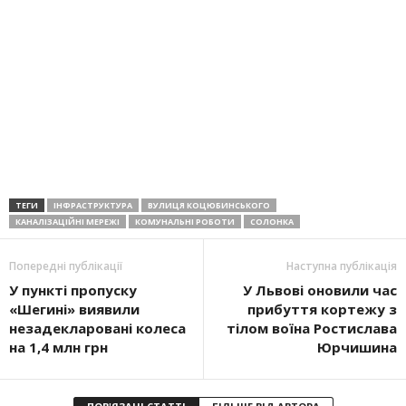
ТЕГИ
ІНФРАСТРУКТУРА
ВУЛИЦЯ КОЦЮБИНСЬКОГО
КАНАЛІЗАЦІЙНІ МЕРЕЖІ
КОМУНАЛЬНІ РОБОТИ
СОЛОНКА
Попередні публікації
Наступна публікація
У пункті пропуску
У Львові оновили час
«Шегині» виявили
прибуття кортежу з
незадекларовані колеса
тілом воїна Ростислава
на 1,4 млн грн
Юрчишина