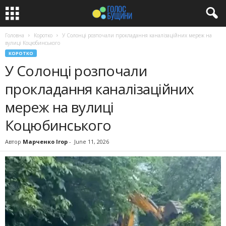
Головна
Коротко
У Солонці розпочали прокладання каналізаційних мереж на
вулиці Коцюбинського
КОРОТКО
У Солонці розпочали
прокладання каналізаційних
мереж на вулиці
Коцюбинського
Автор
Марченко Ігор
-
June 11, 2026