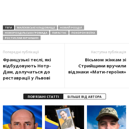
ТЕГИ
МАЛЕХІВСЬКЕ КЛАДОВИЩЕ
НОВИЙ РОЗДІЛ
НОВОРОЗДІЛЬСЬКА ГРОМАДА
ПАРАСТАС
ПОХОРОН ВОЇНА
РОСТИСЛАВ ЮРЧИШИН
Попередні публікації
Наступна публікація
Французькі теслі, які
Вісьмом жінкам зі
відбудовують Нотр-
Стрийщини вручили
Дам, долучаться до
відзнаки «Мати-героїня»
реставрації у Львові
ПОВ'ЯЗАНІ СТАТТІ
БІЛЬШЕ ВІД АВТОРА