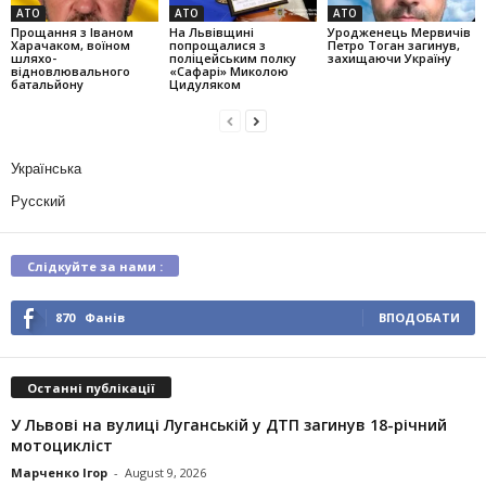
АТО
АТО
АТО
Прощання з Іваном
На Львівщині
Уродженець Мервичів
Харачаком, воїном
попрощалися з
Петро Тоган загинув,
шляхо-
поліцейським полку
захищаючи Україну
відновлювального
«Сафарі» Миколою
батальйону
Цидуляком
Українська
Русский
Слідкуйте за нами :
870
Фанів
ВПОДОБАТИ
Останні публікації
У Львові на вулиці Луганській у ДТП загинув 18-річний
мотоцикліст
Марченко Ігор
-
August 9, 2026