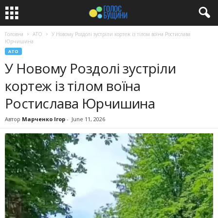
Головна
АТО
У Новому Роздолі зустріли кортеж із тілом воїна Ростислава
Юрчишина
АТО
У Новому Роздолі зустріли
кортеж із тілом воїна
Ростислава Юрчишина
Автор
Марченко Ігор
-
June 11, 2026