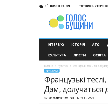
C
BUSKYI RAION
П’ЯТНИЦЯ, 7 СЕРПНЯ,
3
Голос
Бущини
ІНТЕРВ’Ю
ІСТОРІЯ
АТО
КУЛЬТУРА
ЛИСТИ
ОСВІТА
Головна
Культура
Французькі теслі, які відбудо
КУЛЬТУРА
Французькі теслі,
Дам, долучаться д
Автор
Марченко Ігор
-
June 11, 2026