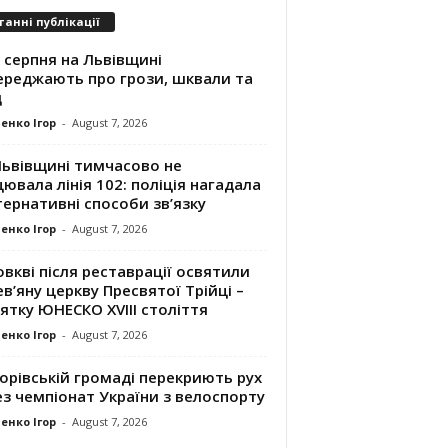
танні публікації
 серпня на Львівщині
ереджають про грози, шквали та
д
енко Ігор
-
August 7, 2026
Львівщині тимчасово не
ювала лінія 102: поліція нагадала
ернативні способи зв’язку
енко Ігор
-
August 7, 2026
вкві після реставрації освятили
в’яну церкву Пресвятої Трійці –
ятку ЮНЕСКО XVIII століття
енко Ігор
-
August 7, 2026
орівській громаді перекриють рух
з чемпіонат України з велоспорту
енко Ігор
-
August 7, 2026