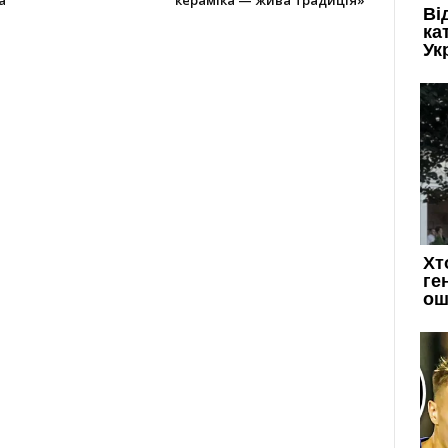
а
кераміка — жива традиція»