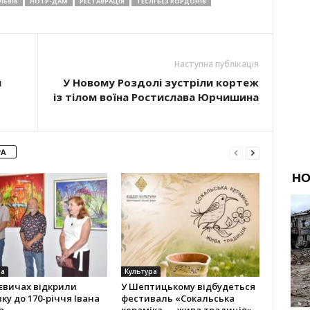
ЛЬВІВ
НОТР-ДАМ
РЕСТАВРАЦІЯ
ТЕСЛІ БЕЗ КОРДОНІВ
Наступна публікація
я
У Новому Роздолі зустріли кортеж
із тілом воїна Ростислава Юрчишина
РА
ра
Культура
євичах відкрили
У Шептицькому відбудеться
ку до 170-річчя Івана
фестиваль «Сокальська