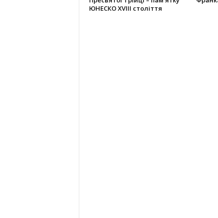
Пресвятої Трійці – пам’ятку
Франк
ЮНЕСКО XVIII століття