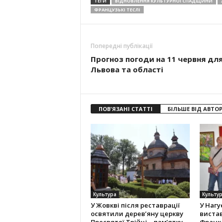
ТЕГИ
ВІДНОВЛЕННЯ КУЛЬТУРНОЇ СПАДЩИНИ
ФРАНЦУЗЬКІ ТЕСЛІ
Попередні публікації
Прогноз погоди на 11 червня дл
Львова та області
ПОВ'ЯЗАНІ СТАТТІ
БІЛЬШЕ ВІД АВТО
Культура
Культу
У Жовкві після реставрації
У Нагу
освятили дерев’яну церкву
вистав