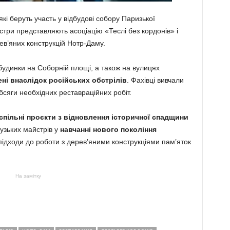
 які беруть участь у відбудові собору Паризької
стри представляють асоціацію «Теслі без кордонів» і
ев’яних конструкцій Нотр-Даму.
 будинки на Соборній площі, а також на вулицях
ні внаслідок російських обстрілів
. Фахівці вивчали
бсяги необхідних реставраційних робіт.
спільні проєкти з відновлення історичної спадщини
цузьких майстрів у
навчанні нового покоління
підходи до роботи з дерев’яними конструкціями пам’яток
На замітку