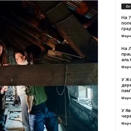
Ос
На 7
поп
гра
Марч
На 
прац
альт
Марч
У Жо
дере
пам’
Марч
У Яв
чере
Марч