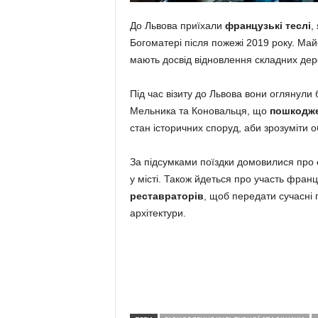
До Львова приїхали
французькі теслі
,
Богоматері після пожежі 2019 року. Май
мають досвід відновлення складних дер
Під час візиту до Львова вони оглянули
Мельника та Коновальця, що
пошкодже
стан історичних споруд, аби зрозуміти о
За підсумками поїздки домовилися про
у місті. Також йдеться про участь фран
реставраторів
, щоб передати сучасні 
архітектури.