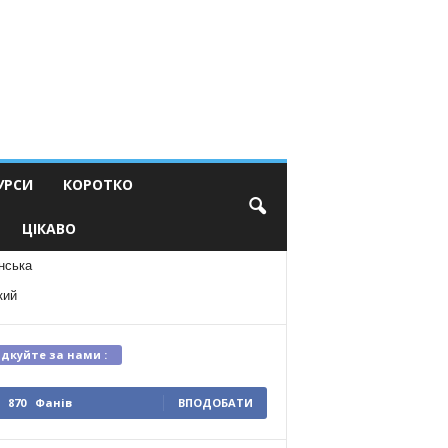
УРСИ
КОРОТКО
ЦІКАВО
нська
кий
ідкуйте за нами :
870
Фанів
ВПОДОБАТИ