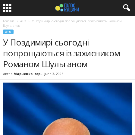
Головна
АТО
У Поздимирі сьогодні попрощаються із захисником Романом
Шульганом
АТО
У Поздимирі сьогодні
попрощаються із захисником
Романом Шульганом
Автор
Марченко Ігор
-
June 3, 2026