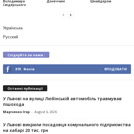
Володимира
Донеччині
Шнайдером
Свідерського
Українська
Русский
Слідкуйте за нами :
870
Фанів
ВПОДОБАТИ
Останні публікації
У Львові на вулиці Любінській автомобіль травмував
пішохода
Марченко Ігор
-
August 6, 2026
У Львові викрили посадовця комунального підприємства
на хабарі 20 тис. грн