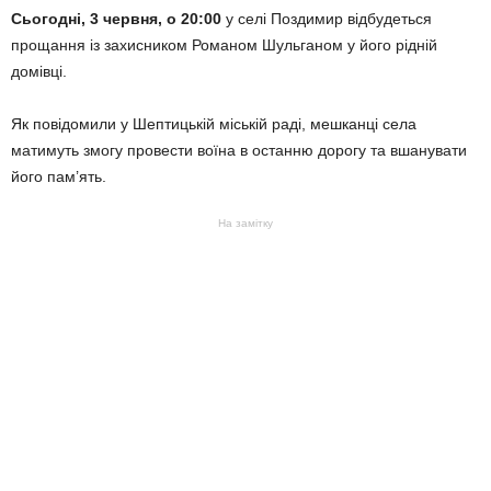
Сьогодні, 3 червня, о 20:00
у селі Поздимир відбудеться
прощання із захисником Романом Шульганом у його рідній
домівці.
Як повідомили у Шептицькій міській раді, мешканці села
матимуть змогу провести воїна в останню дорогу та вшанувати
його пам’ять.
На замітку