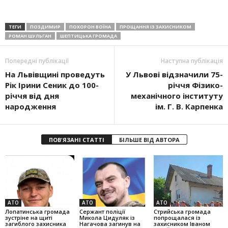
ТЕГИ
ПОЗДИМИР
ПОХОРОН ВОЇНА
ПРОЩАННЯ ІЗ ЗАХИСНИКОМ
РОМАН ШУЛЬГАН
ШЕПТИЦЬКА ГРОМАДА
Попередні публікації
Наступна публікація
На Львівщині проведуть
У Львові відзначили 75-
Рік Ірини Сеник до 100-
річчя Фізико-
річчя від дня
механічного інституту
народження
ім. Г. В. Карпенка
ПОВ'ЯЗАНІ СТАТТІ
БІЛЬШЕ ВІД АВТОРА
АТО
АТО
АТО
Лопатинська громада
Сержант поліції
Стрийська громада
зустріне на щиті
Микола Цидуляк із
попрощалася із
загиблого захисника
Нагачова загинув на
захисником Іваном