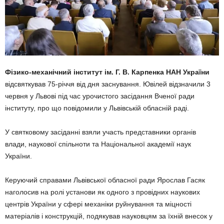
Фізико-механічний інститут ім. Г. В. Карпенка НАН України
відсвяткував 75-річчя від дня заснування. Ювілей відзначили 3
червня у Львові під час урочистого засідання Вченої ради
інституту, про що повідомили у Львівській обласній раді.
У святковому засіданні взяли участь представники органів
влади, наукової спільноти та Національної академії наук
України.
Керуючий справами Львівської обласної ради Ярослав Гасяк
наголосив на ролі установи як одного з провідних наукових
центрів України у сфері механіки руйнування та міцності
матеріалів і конструкцій, подякував науковцям за їхній внесок у