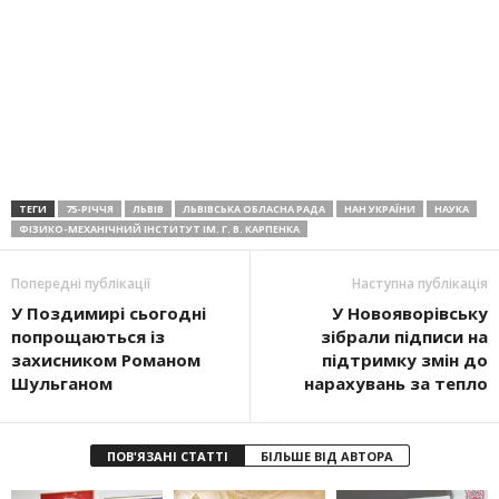
ТЕГИ
75-РІЧЧЯ
ЛЬВІВ
ЛЬВІВСЬКА ОБЛАСНА РАДА
НАН УКРАЇНИ
НАУКА
ФІЗИКО-МЕХАНІЧНИЙ ІНСТИТУТ ІМ. Г. В. КАРПЕНКА
Попередні публікації
Наступна публікація
У Поздимирі сьогодні
У Новояворівську
попрощаються із
зібрали підписи на
захисником Романом
підтримку змін до
Шульганом
нарахувань за тепло
ПОВ'ЯЗАНІ СТАТТІ
БІЛЬШЕ ВІД АВТОРА