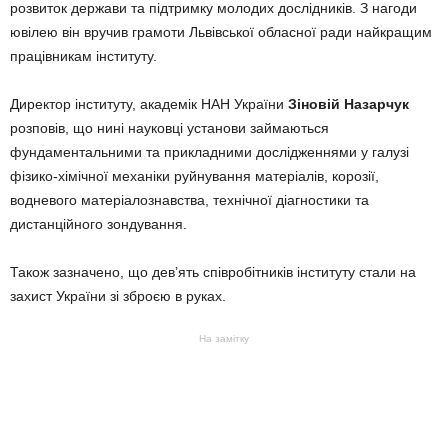
розвиток держави та підтримку молодих дослідників. З нагоди
ювілею він вручив грамоти Львівської обласної ради найкращим
працівникам інституту.
Директор інституту, академік НАН України
Зіновій Назарчук
розповів, що нині науковці установи займаються
фундаментальними та прикладними дослідженнями у галузі
фізико-хімічної механіки руйнування матеріалів, корозії,
водневого матеріалознавства, технічної діагностики та
дистанційного зондування.
Також зазначено, що дев’ять співробітників інституту стали на
захист України зі зброєю в руках.
На замітку