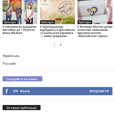
Культура
Культура
Культура
У Нагуєвичах відкрили
У Шептицькому
У Великих Мостах дітям
виставку до 170-річчя
відбудеться фестиваль
полеглих захисників
Івана Франка
«Сокальська кераміка
вручили кулони
— жива традиція»
«Батьківське серце»
Українська
Русский
Слідкуйте за нами :
870
Фанів
ВПОДОБАТИ
Останні публікації