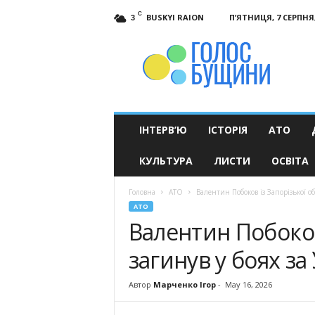
C
BUSKYI RAION
П’ЯТНИЦЯ, 7 СЕРПНЯ,
3
Голос
Бущини
ІНТЕРВ’Ю
ІСТОРІЯ
АТО
КУЛЬТУРА
ЛИСТИ
ОСВІТА
Головна
АТО
Валентин Побоков із Запорізької об
АТО
Валентин Побоков 
загинув у боях за
Автор
Марченко Ігор
-
May 16, 2026