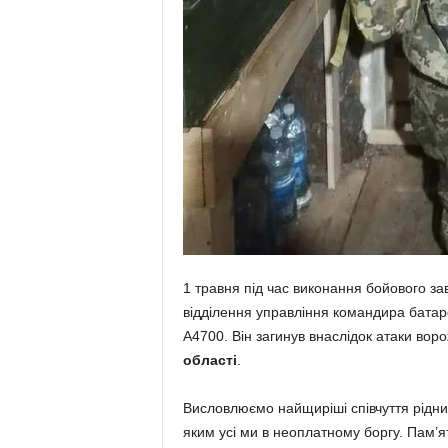
1 травня під час виконання бойового з
відділення управління командира батаре
А4700. Він загинув внаслідок атаки во
області
.
Висловлюємо найщиріші співчуття рідни
яким усі ми в неоплатному боргу. Пам’я