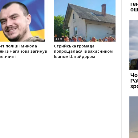
АТО
т поліції Микола
Стрийська громада
к із Нагачова загинув
попрощалася із захисником
неччині
Іваном Шнайдером