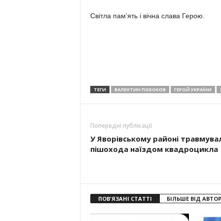
Світла пам’ять і вічна слава Герою.
ТЕГИ
ВАЛЕНТИН ПОБОКОВ
ГЕРОЙ УКРАЇНИ
Попередні публікації
У Яворівському районі травмува
пішохода наїздом квадроцикла
ПОВ'ЯЗАНІ СТАТТІ
БІЛЬШЕ ВІД АВТО