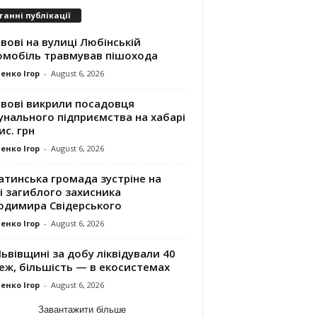
танні публікації
вові на вулиці Любінській
омобіль травмував пішохода
енко Ігор
-
August 6, 2026
ьвові викрили посадовця
унального підприємства на хабарі
ис. грн
енко Ігор
-
August 6, 2026
атинська громада зустріне на
і загиблого захисника
одимира Свідерського
енко Ігор
-
August 6, 2026
ьвівщині за добу ліквідували 40
еж, більшість — в екосистемах
енко Ігор
-
August 6, 2026
Завантажити більше