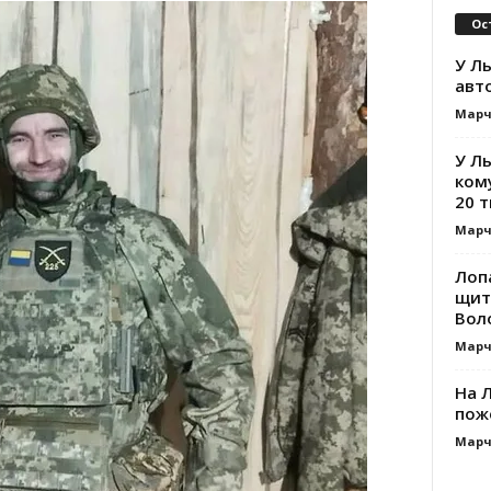
Ос
У Ль
авт
Марч
У Л
ком
20 т
Марч
Лоп
щит
Вол
Марч
На Л
пож
Марч