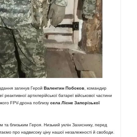
авдання загинув Герой
Валентин Побоков
, командир
ї реактивної артилерійської батареї військової частини
рожого FPV-дрона поблизу
села Лісне
Запорізької
м та близьким Героя. Низький уклін Захиснику, перед
таємо про надвисоку ціну нашої незалежності й свободи.