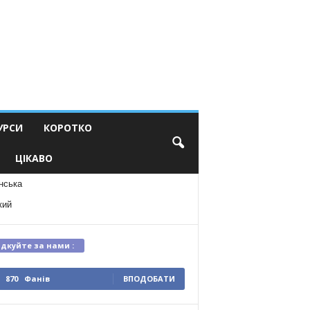
УРСИ
КОРОТКО
ЦІКАВО
нська
кий
ідкуйте за нами :
870
Фанів
ВПОДОБАТИ