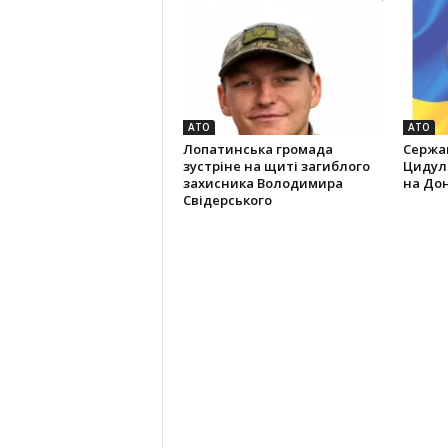
АТО
АТО
Лопатинська громада
Сержан
зустріне на щиті загиблого
Цидуля
захисника Володимира
на До
Свідерського