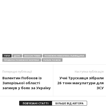
ТЕГИ
ДСНС
ЕКОСИСТЕМИ
ПОЖЕЖНА НЕБЕЗПЕКА ЛЬВІВЩИНА
ПРАВИЛА ПОЖЕЖНОЇ БЕЗПЕКИ
РИЗИК ПОЖЕЖ
Попередні публікації
Наступна публікація
Валентин Побоков із
Учні Трускавця зібрали
Запорізької області
26 тонн макулатури для
загинув у боях за Україну
ЗСУ
ПОВ'ЯЗАНІ СТАТТІ
БІЛЬШЕ ВІД АВТОРА