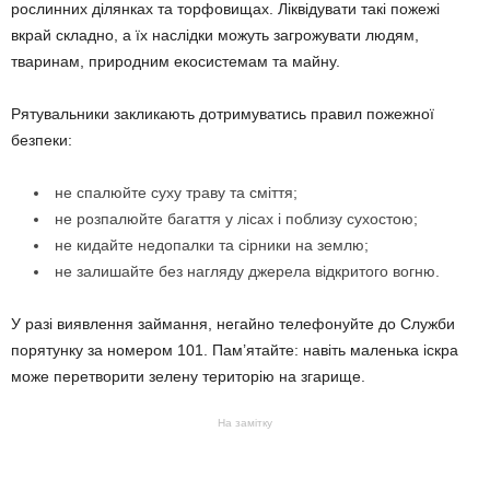
рослинних ділянках та торфовищах. Ліквідувати такі пожежі
вкрай складно, а їх наслідки можуть загрожувати людям,
тваринам, природним екосистемам та майну.
Рятувальники закликають дотримуватись правил пожежної
безпеки:
не спалюйте суху траву та сміття;
не розпалюйте багаття у лісах і поблизу сухостою;
не кидайте недопалки та сірники на землю;
не залишайте без нагляду джерела відкритого вогню.
У разі виявлення займання, негайно телефонуйте до Служби
порятунку за номером 101. Пам’ятайте: навіть маленька іскра
може перетворити зелену територію на згарище.
На замітку