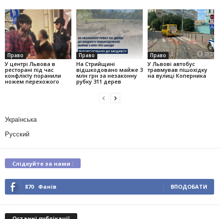
Право
Право
Право
У центрі Львова в
На Стрийщині
У Львові автобус
ресторані під час
відшкодовано майже 3
травмував пішохідку
конфлікту поранили
млн грн за незаконну
на вулиці Коперника
ножем перехожого
рубку 311 дерев
Українська
Русский
Слідкуйте за нами :
870
Фанів
ВПОДОБАТИ
Останні публікації