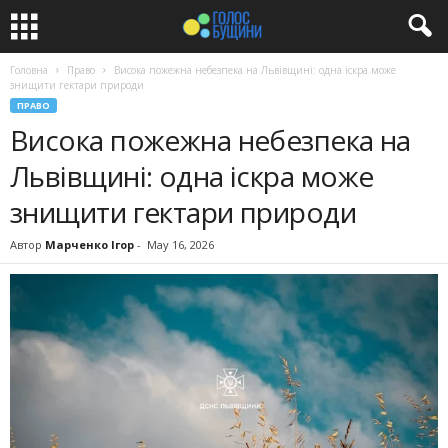
Головна
Право
Висока пожежна небезпека на Львівщині: одна іскра може
знищити гектари природи
ПРАВО
Висока пожежна небезпека на
Львівщині: одна іскра може
знищити гектари природи
Автор
Марченко Ігор
-
May 16, 2026