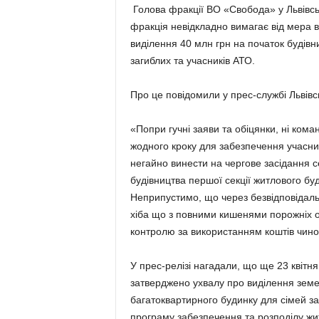
Голова фракції ВО «Свобода» у Львівсь
фракція невідкладно вимагає від мера в
виділення 40 млн грн на початок будівн
загиблих та учасників АТО.
Про це повідомили у прес-службі Львівсь
«Попри гучні заяви та обіцянки, ні ком
жодного кроку для забезпечення учасни
негайно винести на чергове засідання с
будівництва першої секції житлового буд
Неприпустимо, що через безвідповідаль
хіба що з повними кишенями порожніх о
контролю за використанням коштів чино
У прес-релізі нагадали, що ще 23 квітня
затверджено ухвалу про виділення земел
багатоквартирного будинку для сімей за
програму забезпечення та розподілу жит