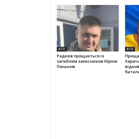
АТО
АТО
Радехів прощається із
Проща
загиблим захисником Юрієм
Харача
Паньком
відно
батал