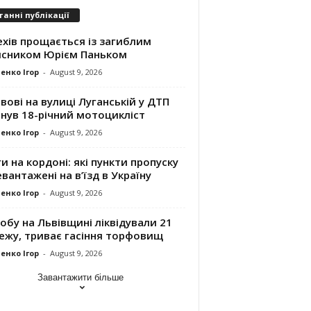
танні публікації
хів прощається із загиблим
исником Юрієм Паньком
енко Ігор
-
August 9, 2026
вові на вулиці Луганській у ДТП
нув 18-річний мотоцикліст
енко Ігор
-
August 9, 2026
и на кордоні: які пункти пропуску
вантажені на в’їзд в Україну
енко Ігор
-
August 9, 2026
обу на Львівщині ліквідували 21
ежу, триває гасіння торфовищ
енко Ігор
-
August 9, 2026
Завантажити більше