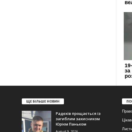
ЩЕ БІЛЬШЕ НОВИН
ПО
Прав
Радехів прощається із
загиблим захисником
Цікав
Юрієм Паньком
Лист
August 9, 2026