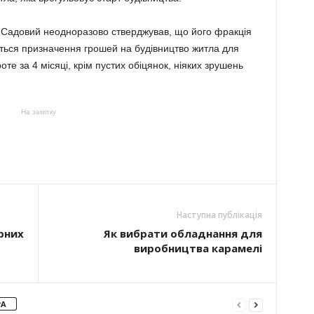
 Садовий неодноразово стверджував, що його фракція
ться призначення грошей на будівництво житла для
те за 4 місяці, крім пустих обіцянок, ніяких зрушень
На замітку
Наступна публікація
рних
Як вибрати обладнання для
виробництва карамелі
РА