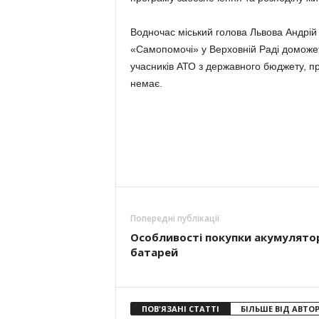
Водночас міський голова Львова Андрій
«Самопомочі» у Верховній Раді доможе
учасників АТО з державного бюджету, про
немає.
Попередні публікації
Особливості покупки акумулято
батарей
ПОВ'ЯЗАНІ СТАТТІ
БІЛЬШЕ ВІД АВТО