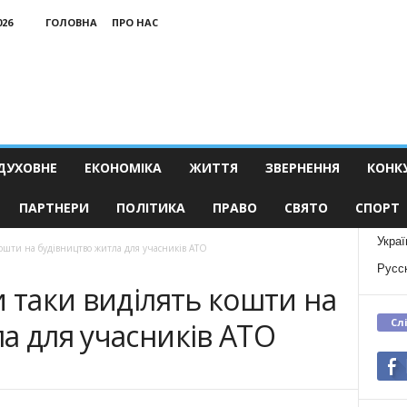
026
ГОЛОВНА
ПРО НАС
ДУХОВНЕ
ЕКОНОМІКА
ЖИТТЯ
ЗВЕРНЕННЯ
КОНК
ПАРТНЕРИ
ПОЛІТИКА
ПРАВО
СВЯТО
СПОРТ
Украї
кошти на будівництво житла для учасників АТО
Русс
и таки виділять кошти на
Сл
а для учасників АТО