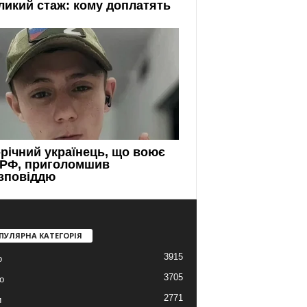
ПУЛЯРНА КАТЕГОРІЯ
3915
о
3705
о
2771
и