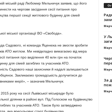
кій міській раді Любомир Мельничук заявив, що його
Ос
инести на чергове засідання сесії питання про
Раде
ицтва першої секції житлового будинку для сімей
зах
Марч
кої міської організації ВО «Свобода».
У Ль
заги
анда Садового, ні команда Яценюка не змогли зробити
Марч
ків АТО житлом. Ми невідкладно вимагаємо від мера
есії питання про виділення 40 млн грн на початок
Черг
пере
инку для сімей загиблих та учасників АТО.
ність Садового наші захисники й надалі залишаються
Марч
біцянок. Закликаємо громадськість долучитися до
За д
вниками мерії», – зазначив Мельничук.
пож
Марч
 2015 року на сесії Львівської міськради було
ьної ділянки в районі вул. Під Голоском на будівництво
гиблих та учасників АТО. Також було затверджено
ла, яка врегульовує старт будівництва.