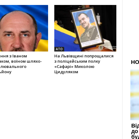
АТО
ння з Іваном
На Львівщині попрощалися
ком, воїном шляхо-
з поліцейським полку
влювального
«Сафарі» Миколою
ьйону
Цидуляком