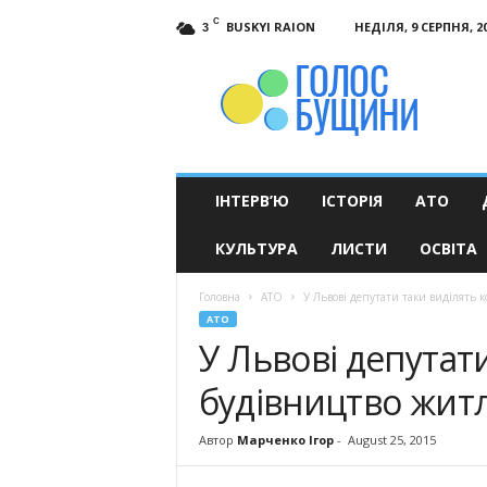
C
BUSKYI RAION
НЕДІЛЯ, 9 СЕРПНЯ, 2
3
Голос
Бущини
ІНТЕРВ’Ю
ІСТОРІЯ
АТО
КУЛЬТУРА
ЛИСТИ
ОСВІТА
Головна
АТО
У Львові депутати таки виділять 
АТО
У Львові депутат
будівництво житл
Автор
Марченко Ігор
-
August 25, 2015