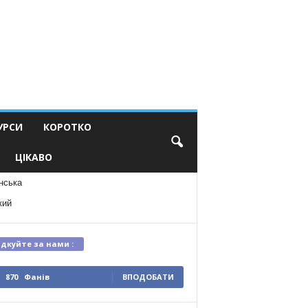
УРСИ
КОРОТКО
ЦІКАВО
нська
кий
ідкуйте за нами :
870
Фанів
ВПОДОБАТИ