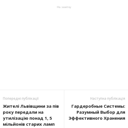
На замітку
Попередні публікації
Наступна публікація
Жителі Львівщини за пів
Гардеробные Системы:
року передали на
Разумный Выбор для
утилізацію понад 1, 5
Эффективного Хранения
мільйонів старих ламп