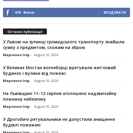
870
Фанів
ВПОДОБАТИ
Останні публікації
У Львові на зупинці громадського транспорту знайшли
сумку з предметом, схожим на зброю
Марченко Ігор
-
August 10, 2026
У Великих Мостах вогнеборці врятували житловий
будинок і вулики від пожежі
Марченко Ігор
-
August 10, 2026
На Львівщині 11–12 серпня оголошено надзвичайну
пожежну небезпеку
Марченко Ігор
-
August 10, 2026
У Дрогобичі рятувальники не допустили знищення
будівлі пожежею
Марченко Ігор
-
August 10, 2026