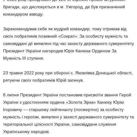
бригади, що дислокується в м. Ужгород, де був призначений
командиром взводу.
Зарекомендував себе як мудрий командир, тому отримав від
своїх побратимів позивний «Сократ». За особисту мужність та
самовіддані дії виявлені під час захисту державного суверенітету
Президент України нагородив Юрія Канюка Орденом За
Мужність ІІІ ступеня.
23 травня 2022 року при обороні с. Яковлівка Донецької області,
рятуючи своїх побратимів Юрій загинув.
8 липня Президент України постановив присвоїти звання Герой
України з удостоєнням ордена «Золота Зірка» Канюку Юрію
Ігоровичу — старшому лейтенанту (посмертно) за особисту
мужність і героїзм, виявлені у захисті державного суверенітету та
територіальної цілісності України, самовіддане служіння
Українському народові.