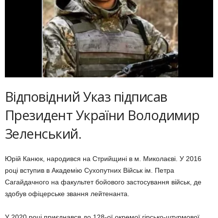
Відповідний Указ підписав
Президент України Володимир
Зеленський.
Юрій Канюк, народився на Стрийщині в м. Миколаєві. У 2016
році вступив в Академію Сухопутних Військ ім. Петра
Сагайдачного на факультет бойового застосування військ, де
здобув офіцерське звання лейтенанта.
У 2020 році приєднався до 128-ої окремої гірсько-штурмової