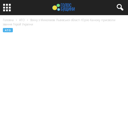
Головна
АТО
Воїну з Миколаєва Львівської області Юрію Канюку присвоїли
звання Герой України
АТО