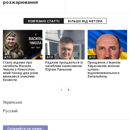
розжарювання
ПОВ'ЯЗАНІ СТАТТІ
БІЛЬШЕ ВІД АВТОРА
АТО
АТО
АТО
Стало відомо про
Радехів прощається із
Прощання з Іваном
загибель Василя
загиблим захисником
Харачаком, воїном
Чмоли з Новосілок,
Юрієм Паньком
шляхо-
який понад два роки
відновлювального
вважався зниклим
батальйону
безвісти
Українська
Русский
Слідкуйте за нами :