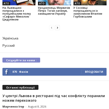
АТО
АТО
АТО
На Львівщині
Уродженець Мервичів
У Соснівці
попрощалися з
Петро Тоган загинув,
попрощаються із
поліцейським полку
захищаючи Україну
захисником Віталієм
«Сафарі» Миколою
Горбовським
Цидуляком
Українська
Русский
Слідкуйте за нами :
870
Фанів
ВПОДОБАТИ
Останні публікації
У центрі Львова в ресторані під час конфлікту поранили
ножем перехожого
Марченко Ігор
-
August 8, 2026