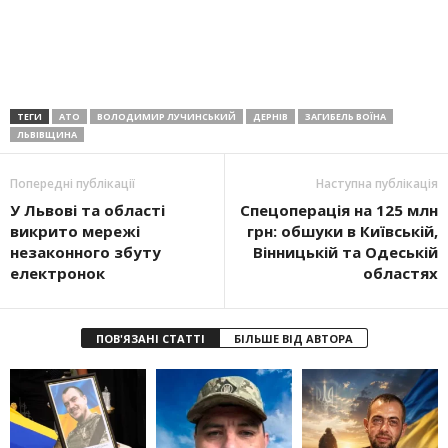
ТЕГИ
АТО
ВОЛОДИМИР ЛУЧИНСЬКИЙ
ДЕРНІВ
ЗАГИБЕЛЬ ВОЇНА
ЛЬВІВЩИНА
Попередні публікації
Наступна публікація
У Львові та області
Спецоперація на 125 млн
викрито мережі
грн: обшуки в Київській,
незаконного збуту
Вінницькій та Одеській
електронок
областях
ПОВ'ЯЗАНІ СТАТТІ
БІЛЬШЕ ВІД АВТОРА