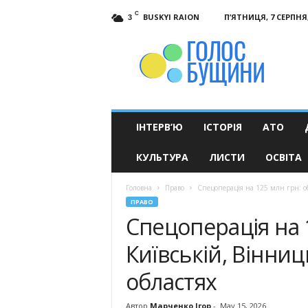
C
BUSKYI RAION
П’ЯТНИЦЯ, 7 СЕРПНЯ,
3
Голос
Бущини
ІНТЕРВ’Ю
ІСТОРІЯ
АТО
КУЛЬТУРА
ЛИСТИ
ОСВІТА
Головна
Право
Спецоперація на 125 млн грн: об
ПРАВО
Спецоперація на 
Київській, Вінниц
областях
Автор
Марченко Ігор
-
May 15, 2026