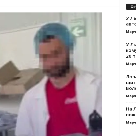
Ос
У Ль
авт
Марч
У Л
ком
20 т
Марч
Лоп
щит
Вол
Марч
На Л
пож
Марч