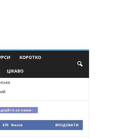
УРСИ
КОРОТКО
ЦІКАВО
нська
кий
ідкуйте за нами :
870
Фанів
ВПОДОБАТИ