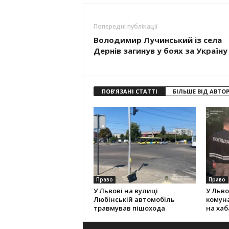
Попередні публікації
Володимир Лучинський із села
Дернів загинув у боях за Україну
ПОВ'ЯЗАНІ СТАТТІ
БІЛЬШЕ ВІД АВТО
Право
Право
У Львові на вулиці
У Льво
Любінській автомобіль
комун
травмував пішохода
на хаба