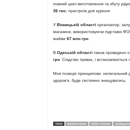
повний цикл виготовлення та збуту ріди
36 тис.
пристроїв для куріння.
У
Вінницькій області
організатор, залу
магазини, використовуючи підставні ФО
майже
67 млн грн
.
В
Одеській області
також проведено об
грн
. Слідство триває, і встановлюється
Моя позиція принципова: нелегальний р
здоров’я, буде системно знищуватись.
ТЕГИ
ВІННИЧЧИНА
ВЕЙП-РИНОК
КИЇВЩИН