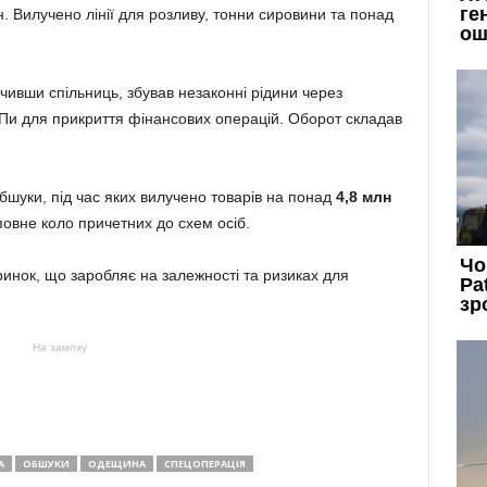
н. Вилучено лінії для розливу, тонни сировини та понад
чивши спільниць, збував незаконні рідини через
Пи для прикриття фінансових операцій. Оборот складав
шуки, під час яких вилучено товарів на понад
4,8 млн
 повне коло причетних до схем осіб.
инок, що заробляє на залежності та ризиках для
На замітку
А
ОБШУКИ
ОДЕЩИНА
СПЕЦОПЕРАЦІЯ