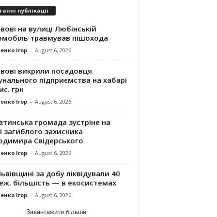
танні публікації
вові на вулиці Любінській
омобіль травмував пішохода
енко Ігор
-
August 6, 2026
ьвові викрили посадовця
унального підприємства на хабарі
ис. грн
енко Ігор
-
August 6, 2026
атинська громада зустріне на
і загиблого захисника
одимира Свідерського
енко Ігор
-
August 6, 2026
ьвівщині за добу ліквідували 40
еж, більшість — в екосистемах
енко Ігор
-
August 6, 2026
Завантажити більше