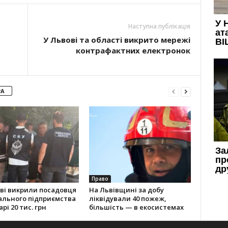
Наступна публікація
У Львові та області викрито мережі
контрафактних електронок
РА
Право
ві викрили посадовця
На Львівщині за добу
ального підприємства
ліквідували 40 пожеж,
рі 20 тис. грн
більшість — в екосистемах