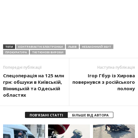
ТЕГИ
КОНТРАФАКТНІ ЕЛЕКТРОНКИ
ЛЬВІВ
НЕЗАКОННИЙ ЗБУТ
ПРОКУРАТУРА
ТЮТЮНОВІ ВИРОБИ
Попередні публікації
Наступна публікація
Спецоперація на 125 млн
Ігор Гбур із Хирова
грн: обшуки в Київській,
повернувся з російського
Вінницькій та Одеській
полону
областях
ПОВ'ЯЗАНІ СТАТТІ
БІЛЬШЕ ВІД АВТОРА