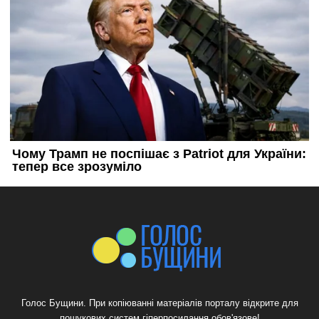
Голос Бущини. При копіюванні матеріалів порталу відкрите для
пошукових систем гіперпосилання обов'язове!