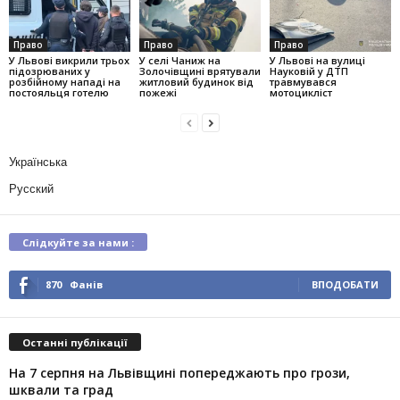
Право
Право
Право
У Львові викрили трьох
У селі Чаниж на
У Львові на вулиці
підозрюваних у
Золочівщині врятували
Науковій у ДТП
розбійному нападі на
житловий будинок від
травмувався
постояльця готелю
пожежі
мотоцикліст
Українська
Русский
Слідкуйте за нами :
870
Фанів
ВПОДОБАТИ
Останні публікації
На 7 серпня на Львівщині попереджають про грози,
шквали та град