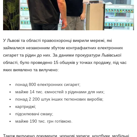
У Львові та області правоохоронці викрили мережі, які
займалися незаконним збутом контрафактних електронних
сигарет та рідин до них. За даними прокуратури Львівської
області, було проведено 15 обшуків у точках продажу, під час
яких виявлено та вилучено:
понад 800 електронних сигарет;
майже 14 тис. ємностей з рідинами для них;
понад 2 200 штук інших тютюнових виробів;
картриджі;
підсилювачі смаку;
майже 190 тис. грн готівкою.
Також вилучено документи, чорнові записи, ноутбуки, мобільні