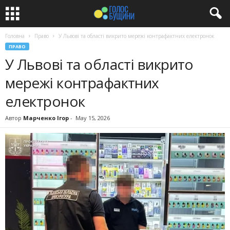
Головна
Право
У Львові та області викрито мережі контрафактних електронок
ПРАВО
У Львові та області викрито
мережі контрафактних
електронок
Автор
Марченко Ігор
-
May 15, 2026