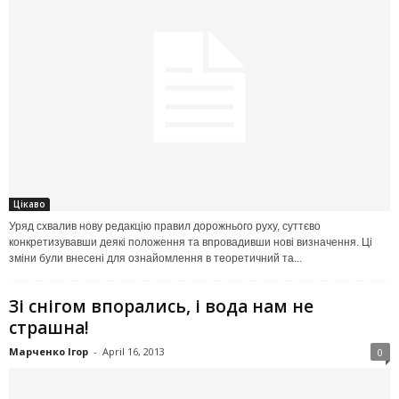
Цікаво
Уряд схвалив нову редакцію правил дорожнього руху, суттєво
конкретизувавши деякі положення та впровадивши нові визначення. Ці
зміни були внесені для ознайомлення в теоретичний та...
Зі снігом впорались, і вода нам не
страшна!
Марченко Ігор
-
April 16, 2013
0