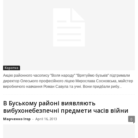
Коротко
Акцію районного часопису "Воля народу" "Врятуймо бузьків" підтримали
директор Олеського професійного ліцею Мирослава Сосновська, майстер
виробничого навчання Роман Савула та учні. Вони придбали рибу...
В Буському районі виявляють
вибухонебезпечні предмети часів війни
Марченко Ігор
-
April 16, 2013
0