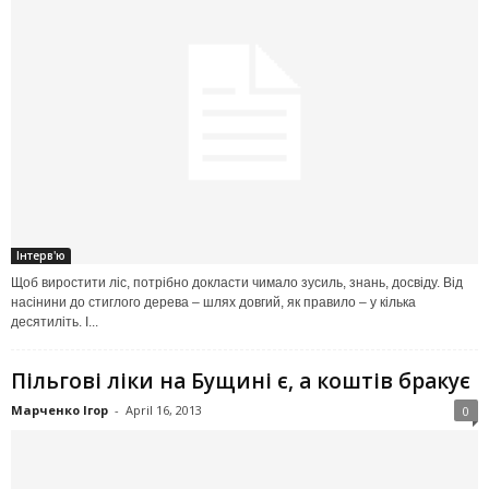
Інтерв'ю
Щоб виростити ліс, потрібно докласти чимало зусиль, знань, досвіду. Від
насінини до стиглого дерева – шлях довгий, як правило – у кілька
десятиліть. І...
Пільгові ліки на Бущині є, а коштів бракує
Марченко Ігор
-
April 16, 2013
0