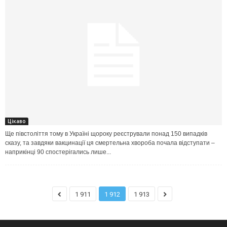
Цікаво
Ще півстоліття тому в Україні щороку реєстрували понад 150 випадків
сказу, та завдяки вакцинації ця смертельна хвороба почала відступати –
наприкінці 90 спостерігались лише...
1 911
1 912
1 913