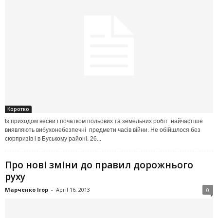
Коротко
Із приходом весни і початком польових та земельних робіт найчастіше
виявляють вибухонебезпечні предмети часів війни. Не обійшлося без
сюрпризів і в Буському районі. 26...
Про нові зміни до правил дорожнього
руху
Марченко Ігор
-
April 16, 2013
0