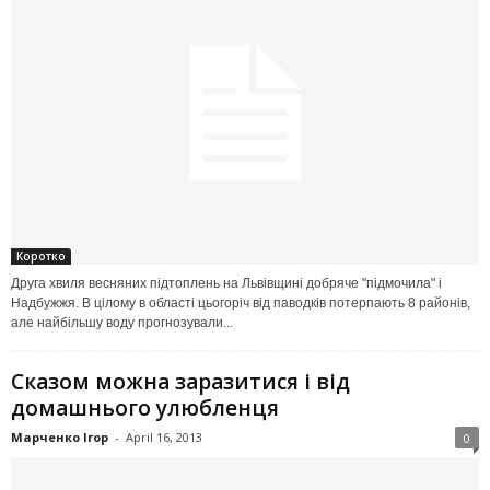
Коротко
Друга хвиля весняних підтоплень на Львівщині добряче "підмочила" і
Надбужжя. В цілому в області цьогоріч від паводків потерпають 8 районів,
але найбільшу воду прогнозували...
Сказом можна заразитися і від
домашнього улюбленця
Марченко Ігор
-
April 16, 2013
0