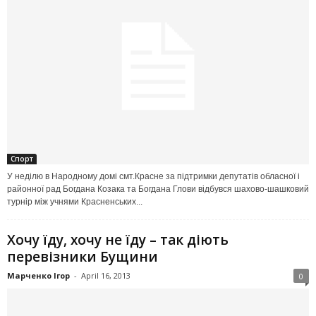
Спорт
У неділю в Народному домі смт.Красне за підтримки депутатів обласної і
районної рад Богдана Козака та Богдана Глови відбувся шахово-шашковий
турнір між учнями Красненських...
Хочу їду, хочу не їду – так діють
перевізники Бущини
Марченко Ігор
-
April 16, 2013
0