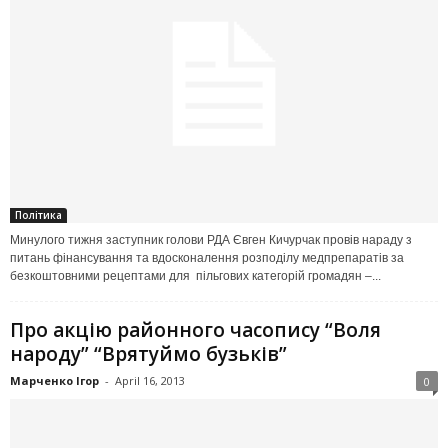
Політика
Минулого тижня заступник голови РДА Євген Кичурчак провів нараду з
питань фінансування та вдосконалення розподілу медпрепаратів за
безкоштовними рецептами для пільгових категорій громадян –...
Про акцію районного часопису “Воля
народу” “Врятуймо бузьків”
Марченко Ігор
-
April 16, 2013
0