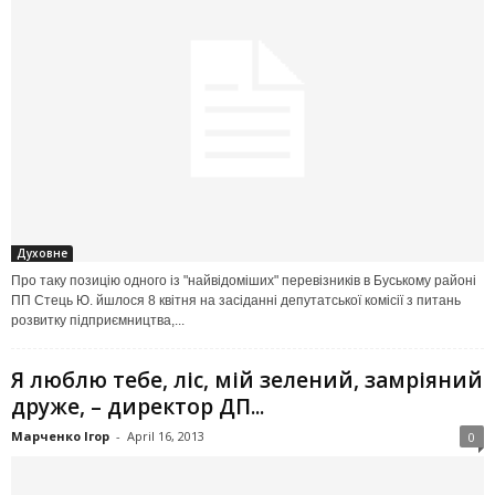
Духовне
Про таку позицію одного із "най­відоміших" перевізників в Буському районі
ПП Стець Ю. йшлося 8 квітня на засіданні депутатської комісії з питань
розвитку підприємництва,...
Я люблю тебе, ліс, мій зелений, замріяний
друже, – директор ДП...
Марченко Ігор
-
April 16, 2013
0