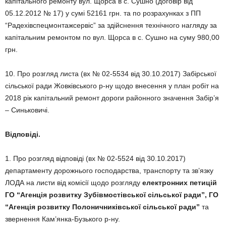
капітального ремонту вул. Щорса в с. Сушно (договір від
05.12.2012 № 17) у сумі 52161 грн. та по розрахунках з ПП
“Радехівспецмонтажсервіс” за здійснення технічного нагляду за
капітальним ремонтом по вул. Щорса в с. Сушно на суму 980,00
грн.
10. Про розгляд листа (вх № 02-5534 від 30.10.2017) Забірської
сільської ради Жовківського р-ну щодо внесення у план робіт на
2018 рік капітальний ремонт дороги районного значення Забір’я
– Синьковичі.
Відповіді.
1. Про розгляд відповіді (вх № 02-5524 від 30.10.2017)
департаменту дорожнього господарства, транспорту та зв’язку
ЛОДА на листи від комісії щодо розгляду
електронних петицій
ГО “Агенція розвитку Зубівмостівської сільської ради”, ГО
“Агенція розвитку Полоничниківської сільської ради”
та
звернення Кам’янка-Бузького р-ну.