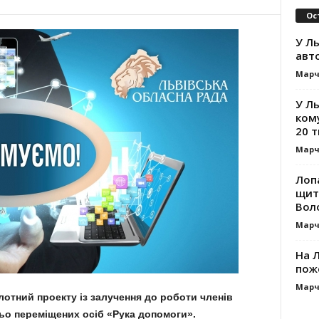
Ос
У Ль
авт
Марч
У Л
ком
20 т
Марч
Лоп
щит
Вол
Марч
На Л
пож
Марч
ілотний проекту із залучення до роботи членів
ьо переміщених осіб «Рука допомоги».