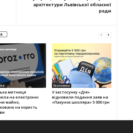
архітектури Львівської обласної
ради
РА
іка
Економіка
ська митниця
У застосунку «Дія»
вила на електронні
відновили подання заяв на
ни майно,
«Пакунок школяра» 5 000 грн
коване на користь
ви