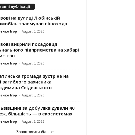
танні публікації
вові на вулиці Любінській
омобіль травмував пішохода
енко Ігор
-
August 6, 2026
ьвові викрили посадовця
унального підприємства на хабарі
ис. грн
енко Ігор
-
August 6, 2026
атинська громада зустріне на
і загиблого захисника
одимира Свідерського
енко Ігор
-
August 6, 2026
ьвівщині за добу ліквідували 40
еж, більшість — в екосистемах
енко Ігор
-
August 6, 2026
Завантажити більше