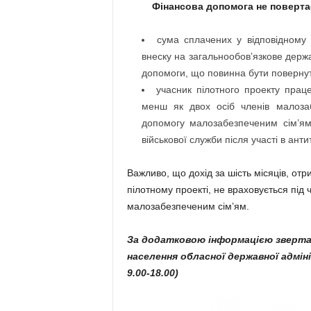
Фінансова допомога не повертає
сума сплачених у відповідному р
внеску на загальнообов’язкове дер
допомоги, що повинна бути повернута
учасник пілотного проекту прац
менш як двох осіб членів малоза
допомогу малозабезпеченим сім’ям,
військової служби після участі в ант
Важливо, що дохід за шість місяців, отр
пілотному проекті, не враховується під
малозабезпеченим сім’ям.
За додатковою інформацією зверта
населення обласної державної адміні
9.00-18.00)