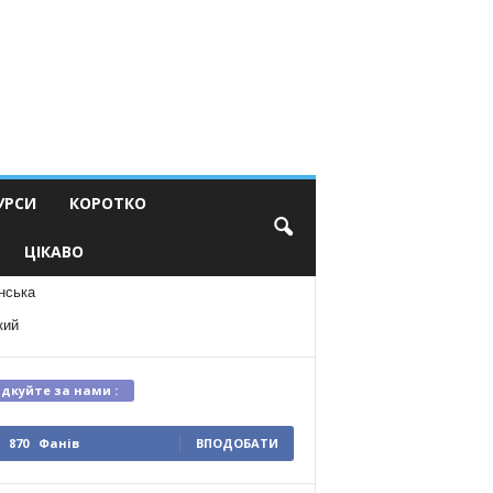
УРСИ
КОРОТКО
ЦІКАВО
нська
кий
ідкуйте за нами :
870
Фанів
ВПОДОБАТИ