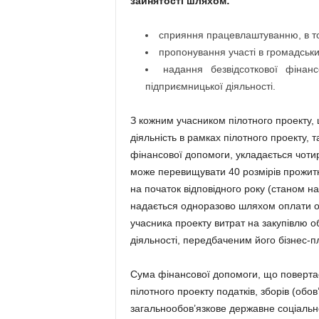
зайнятості шляхом:
сприяння працевлаштуванню, в том
пропонування участі в громадськи
надання безвідсоткової фінанс
підприємницької діяльності.
З кожним учасником пілотного проекту,
діяльність в рамках пілотного проекту,
фінансової допомоги, укладається чотир
може перевищувати 40 розмірів прожитк
на початок відповідного року (станом на
надається одноразово шляхом оплати о
учасника проекту витрат на закупівлю о
діяльності, передбаченим його бізнес-п
Сума фінансової допомоги, що поверта
пілотного проекту податків, зборів (обов
загальнообов’язкове державне соціальн