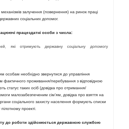
механізмів залучення (повернення) на ринок праці
державних соціальних допомог.
рацюючі працездатні особи з числа:
мей, які отримують державну соціальну допомогу
ним особам необхідно звернутися до управління
ем фактичного проживання/перебування з відповідною
ь статус таких осіб (довідка про отримання/
моги малозабезпеченим сім’ям, довідка про взяття на
Органи соціального захисту населення формують списки
 пілотному проекті.
екту до роботи здійснюється державною службою