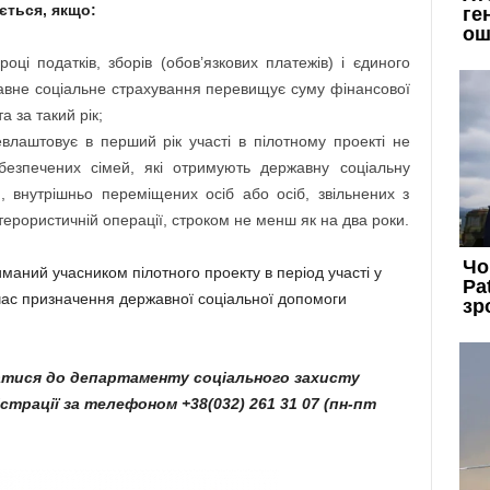
ться, якщо:
оці податків, зборів (обов’язкових платежів) і єдиного
жавне соціальне страхування перевищує суму фінансової
 за такий рік;
евлаштовує в перший рік участі в пілотному проекті не
безпечених сімей, які отримують державну соціальну
 внутрішньо переміщених осіб або осіб, звільнених з
итерористичній операції, строком не менш як на два роки.
иманий учасником пілотного проекту в період участі у
 час призначення державної соціальної допомоги
тися до департаменту соціального захисту
страції за телефоном +38(032) 261 31 07 (пн-пт