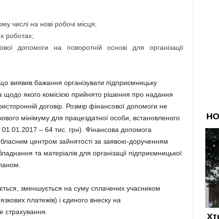
у числі на нові робочі місця;
х роботах;
ової допомоги на поворотній основі для організації
 що виявив бажання організувати підприємницьку
 та щодо якого комісією прийнято рішення про надання
исторонній договір. Розмір фінансової допомоги не
ового мінімуму для працездатної особи, встановленого
 01.01.2017 – 64 тис. грн). Фінансова допомога
бласним центром зайнятості за заявою-дорученням
бладнання та матеріалів для організації підприємницької
ланом.
ється, зменшується на суму сплачених учасником
’язкових платежів) і єдиного внеску на
е страхування.