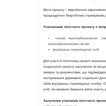
Мета проекту – вироблення ефективних 
працездатних безробітних отримувачів 
Учасниками пілотного проекту є неп
членів малозабезпечених сі
малозабезпеченим сім’ям;
внутрішньо переміщених осіб.
Для участі в пілотному проекті зазначе
соціального захисту населення за місц
заявою та документами, що підтверджуют
неотримання державної соціальної допо
облік внутрішньо переміщеної особи). 
осіб, які виявили бажання взяти участь у
Залучення учасників пілотного про