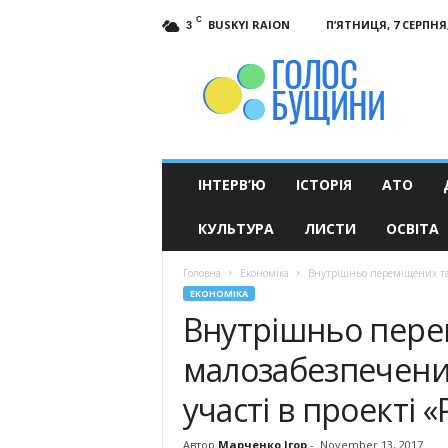
C
BUSKYI RAION
П’ЯТНИЦЯ, 7 СЕРПНЯ,
3
Голос
Бущини
ІНТЕРВ’Ю
ІСТОРІЯ
АТО
КУЛЬТУРА
ЛИСТИ
ОСВІТА
Головна
Економіка
Внутрішньо переміщених та 
ЕКОНОМІКА
Внутрішньо пере
малозабезпечени
участі в проекті 
Автор
Марченко Ігор
-
November 13, 2017