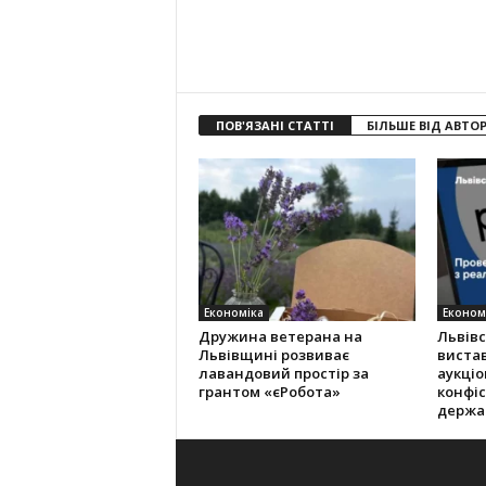
ПОВ'ЯЗАНІ СТАТТІ
БІЛЬШЕ ВІД АВТО
Економіка
Економ
Дружина ветерана на
Львів
Львівщині розвиває
виста
лавандовий простір за
аукціо
грантом «єРобота»
конфіс
держа