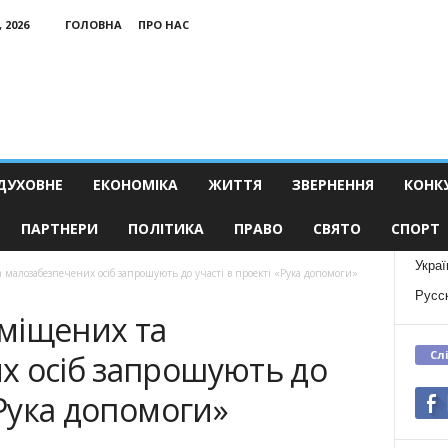
 2026
ГОЛОВНА
ПРО НАС
ДУХОВНЕ
ЕКОНОМІКА
ЖИТТЯ
ЗВЕРНЕННЯ
КОНК
ПАРТНЕРИ
ПОЛІТИКА
ПРАВО
СВЯТО
СПОРТ
Украї
малозабезпечених осіб запрошують до участі в проекті «Рука допомоги»
Русс
міщених та
Сл
х осіб запрошують до
«Рука допомоги»