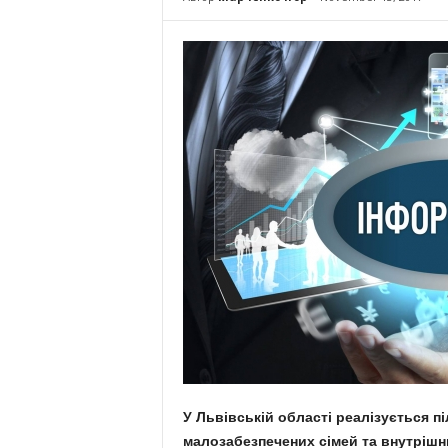
У Львівській області реалізується п
малозабезпечених сімей та внутрішн