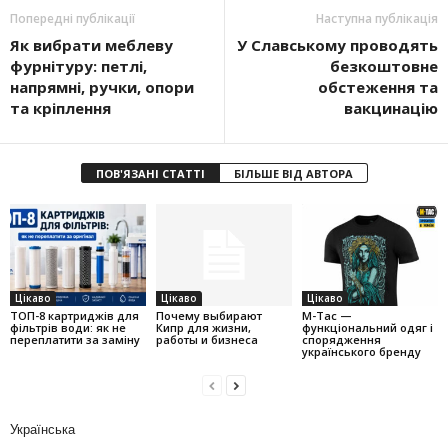
Попередні публікації
Наступна публікація
Як вибрати меблеву
У Славському проводять
фурнітуру: петлі,
безкоштовне
напрямні, ручки, опори
обстеження та
та кріплення
вакцинацію
ПОВ'ЯЗАНІ СТАТТІ
БІЛЬШЕ ВІД АВТОРА
Цікаво
Цікаво
Цікаво
ТОП-8 картриджів для
Почему выбирают
M-Tac —
фільтрів води: як не
Кипр для жизни,
функціональний одяг і
переплатити за заміну
работы и бизнеса
спорядження
українського бренду
Українська