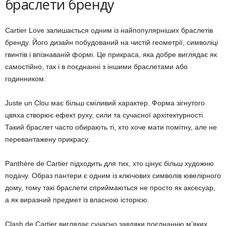
браслети бренду
Cartier Love залишається одним із найпопулярніших браслетів
бренду. Його дизайн побудований на чистій геометрії, символіці
гвинтів і впізнаваній формі. Це прикраса, яка добре виглядає як
самостійно, так і в поєднанні з іншими браслетами або
годинником.
Juste un Clou має більш сміливий характер. Форма зігнутого
цвяха створює ефект руху, сили та сучасної архітектурності.
Такий браслет часто обирають ті, хто хоче мати помітну, але не
перевантажену прикрасу.
Panthère de Cartier підходить для тих, хто цінує більш художню
подачу. Образ пантери є одним із ключових символів ювелірного
дому, тому такі браслети сприймаються не просто як аксесуар,
а як виразний предмет із власною історією.
Clash de Cartier виглядає сучасно завдяки поєднанню м’яких