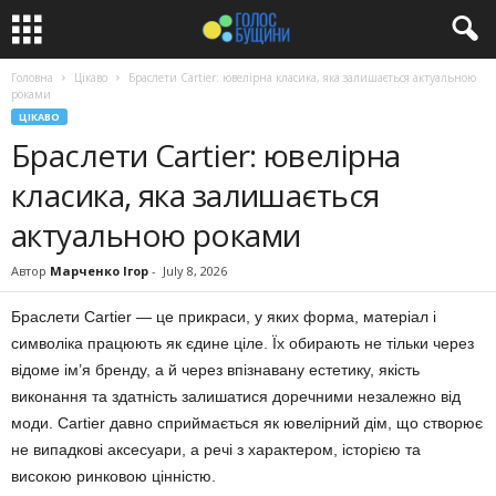
Головна
Цікаво
Браслети Cartier: ювелірна класика, яка залишається актуальною
роками
ЦІКАВО
Браслети Cartier: ювелірна
класика, яка залишається
актуальною роками
Автор
Марченко Ігор
-
July 8, 2026
Браслети Cartier — це прикраси, у яких форма, матеріал і
символіка працюють як єдине ціле. Їх обирають не тільки через
відоме ім’я бренду, а й через впізнавану естетику, якість
виконання та здатність залишатися доречними незалежно від
моди. Cartier давно сприймається як ювелірний дім, що створює
не випадкові аксесуари, а речі з характером, історією та
високою ринковою цінністю.