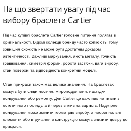
На що звертати увагу під час
вибору браслета Cartier
Під час купівлі браслета Cartier головне питання полягає в
оригінальності. Відомі колекції бренду часто копіюють, тому
зовнішня схожість не може бути достатнім доказом
автентичності. Важливі маркування, якість металу, точність
гравіювання, симетрія форми, робота застібки, вага виробу,
стан поверхні та відповідність конкретній моделі.
Стан прикраси також має велике значення. На браслетах
можуть бути сліди носіння, мікроподряпини, наслідки
полірування або ремонту. Для Cartier це важливо не тільки з
естетичного погляду, а й через вплив на вартість. Надмірне
полірування може змінити геометрію виробу, а неоригінальні
елементи або втручання в конструкцію можуть знизити довіру до
прикраси.