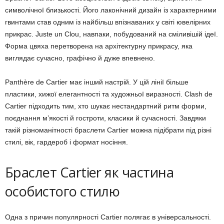
символічної близькості. Його лаконічний дизайн із характерними
гвинтами став одним із найбільш впізнаваних у світі ювелірних
прикрас. Juste un Clou, навпаки, побудований на сміливішій ідеї.
Форма цвяха перетворена на архітектурну прикрасу, яка
виглядає сучасно, графічно й дуже впевнено.
Panthère de Cartier має інший настрій. У цій лінії більше
пластики, хижої елегантності та художньої виразності. Clash de
Cartier підходить тим, хто шукає нестандартний ритм форми,
поєднання м’якості й гостроти, класики й сучасності. Завдяки
такій різноманітності браслети Cartier можна підібрати під різні
стилі, вік, гардероб і формат носіння.
Браслет Cartier як частина
особистого стилю
Одна з причин популярності Cartier полягає в універсальності.