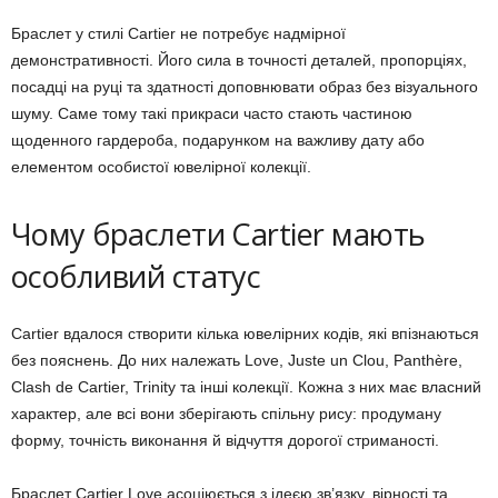
Браслет у стилі Cartier не потребує надмірної
демонстративності. Його сила в точності деталей, пропорціях,
посадці на руці та здатності доповнювати образ без візуального
шуму. Саме тому такі прикраси часто стають частиною
щоденного гардероба, подарунком на важливу дату або
елементом особистої ювелірної колекції.
Чому браслети Cartier мають
особливий статус
Cartier вдалося створити кілька ювелірних кодів, які впізнаються
без пояснень. До них належать Love, Juste un Clou, Panthère,
Clash de Cartier, Trinity та інші колекції. Кожна з них має власний
характер, але всі вони зберігають спільну рису: продуману
форму, точність виконання й відчуття дорогої стриманості.
Браслет Cartier Love асоціюється з ідеєю зв’язку, вірності та