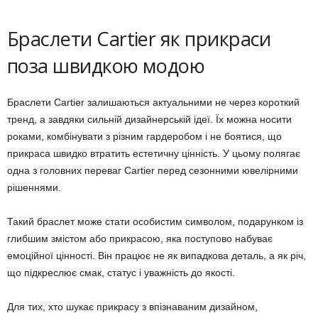
Браслети Cartier як прикраси
поза швидкою модою
Браслети Cartier залишаються актуальними не через короткий
тренд, а завдяки сильній дизайнерській ідеї. Їх можна носити
роками, комбінувати з різним гардеробом і не боятися, що
прикраса швидко втратить естетичну цінність. У цьому полягає
одна з головних переваг Cartier перед сезонними ювелірними
рішеннями.
Такий браслет може стати особистим символом, подарунком із
глибшим змістом або прикрасою, яка поступово набуває
емоційної цінності. Він працює не як випадкова деталь, а як річ,
що підкреслює смак, статус і уважність до якості.
Для тих, хто шукає прикрасу з впізнаваним дизайном,