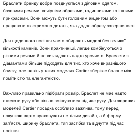
Браслети бренду добре поєднуються з діловим одягом,
базовими речами, вечірніми образами, годинниками та іншими
прикрасами. Вони можуть бути головним акцентом або
працювати як стримана деталь, яка додає образу завершеності.
Для щоденного носіння часто обирають моделі без великої
кількості каменів. Вони практичніші, легше комбінуються з
різними речами й не виглядають надто урочисто. Браслети з
діамантами більше підходять для тих, хто хоче виразнішого
блиску, але навіть у таких моделях Cartier зберігає баланс між
помітністю та елегантністю.
Важливо правильно підібрати розмір. Браслет не має надто
стискати руку або вільно зміщуватися під час руху. Для жорстких
моделей Cartier посадка особливо важлива, тому перед
покупкою варто враховувати не тільки дизайн, а й форму
зап’ястя, ширину браслета, тип застібки та відчуття під час
носіння.