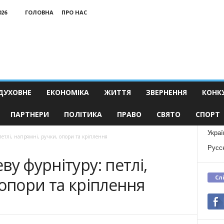
026
ГОЛОВНА
ПРО НАС
ДУХОВНЕ
ЕКОНОМІКА
ЖИТТЯ
ЗВЕРНЕННЯ
КОНК
ПАРТНЕРИ
ПОЛІТИКА
ПРАВО
СВЯТО
СПОРТ
Украї
петлі, напрямні, ручки, опори та кріплення
Русс
у фурнітуру: петлі,
Сл
 опори та кріплення