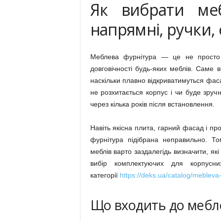
Як вибрати меб
напрямні, ручки,
Меблева фурнітура — це не просто д
довговічності будь-яких меблів. Саме в
наскільки плавно відкриватимуться фа
не розхитається корпус і чи буде зру
через кілька років після встановлення.
Навіть якісна плита, гарний фасад і пр
фурнітура підібрана неправильно. Т
меблів варто заздалегідь визначити, як
вибір комплектуючих для корпусн
категорії
https://deks.ua/catalog/mebleva-
Що входить до мебл