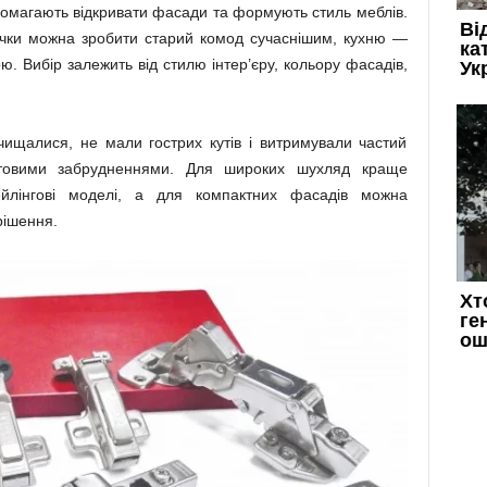
опомагають відкривати фасади та формують стиль меблів.
учки можна зробити старий комод сучаснішим, кухню —
 Вибір залежить від стилю інтер’єру, кольору фасадів,
чищалися, не мали гострих кутів і витримували частий
утовими забрудненнями. Для широких шухляд краще
ейлінгові моделі, а для компактних фасадів можна
рішення.