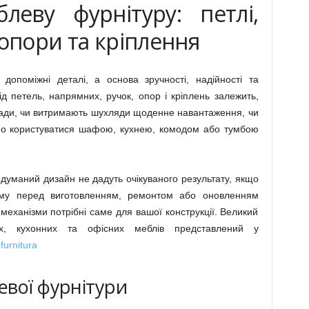
леву фурнітуру: петлі,
 опори та кріплення
опоміжні деталі, а основа зручності, надійності та
ід петель, напрямних, ручок, опор і кріплень залежить,
сади, чи витримають шухляди щоденне навантаження, чи
чно користуватися шафою, кухнею, комодом або тумбою
одуманий дизайн не дадуть очікуваного результату, якщо
ому перед виготовленням, ремонтом або оновленням
і механізми потрібні саме для вашої конструкції. Великий
их, кухонних та офісних меблів представлений у
furnitura
евої фурнітури