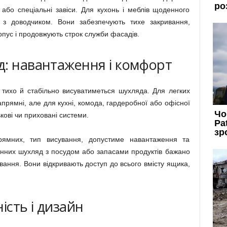
 або спеціальні завіси. Для кухонь і меблів щоденного
і з доводчиком. Вони забезпечують тихе закривання,
пус і продовжують строк служби фасадів.
д: навантаження і комфорт
, тихо й стабільно висуватиметься шухляда. Для легких
напрямні, але для кухні, комода, гардеробної або офісної
кові чи приховані системи.
ямних, тип висування, допустиме навантаження та
хонних шухляд з посудом або запасами продуктів бажано
вання. Вони відкривають доступ до всього вмісту ящика,
ість і дизайн