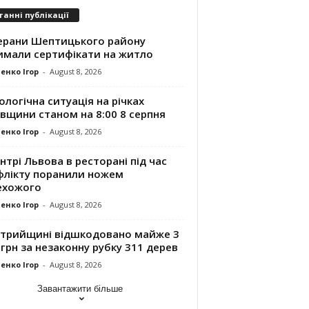
танні публікації
ерани Шептицького району
имали сертифікати на житло
енко Ігор
-
August 8, 2026
ологічна ситуація на річках
вщини станом на 8:00 8 серпня
енко Ігор
-
August 8, 2026
нтрі Львова в ресторані під час
флікту поранили ножем
ехожого
енко Ігор
-
August 8, 2026
Стрийщині відшкодовано майже 3
грн за незаконну рубку 311 дерев
енко Ігор
-
August 8, 2026
Завантажити більше