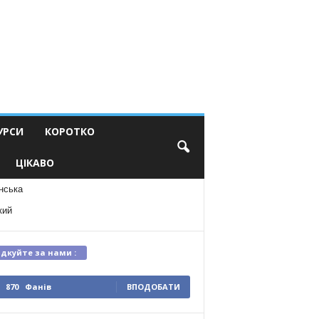
УРСИ
КОРОТКО
ЦІКАВО
нська
кий
ідкуйте за нами :
870
Фанів
ВПОДОБАТИ