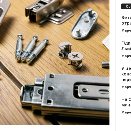
Ос
Вет
отр
Марч
Гідр
Льві
Марч
У це
кон
пер
Марч
На 
млн 
Марч