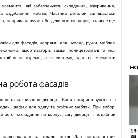
елементи, які забезпечують складання, відкривання,
та оздоблення меблів. Частина деталей залишається
на, наприклад ручки або декоративні опори, впливає ще
завіси для фасадів, напрямні для шухляд, ручки, меблеві
механізми, амортизатори, замки, полицетримачі та інші
потрібно не окремо, а як систему, адже всі елементи
вна робота фасадів
вання та закривання дверцят. Вони використовуються в
одах, шафах для одягу та офісних меблях. При виборі
б його накладання на корпус, вагу дверцят і потрібний
 напівнакладні та вкладні петлі. Для нестандартних