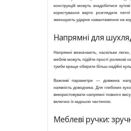
конструкцій можуть знадобитися кутові
користування варто розглядати петл
зменшують ударне навантаження на кор
Напрямні для шухля
Напрямні визначають, наскільки легко
меблів можуть підійти прості роликові 
тумби краще обирати більш надійні куль
Важливі параметри — довжина напр
наявність доводчика. Для глибоких ку
використовувати напрямні повного вису
включно із задньою частиною.
Меблеві ручки: зручн