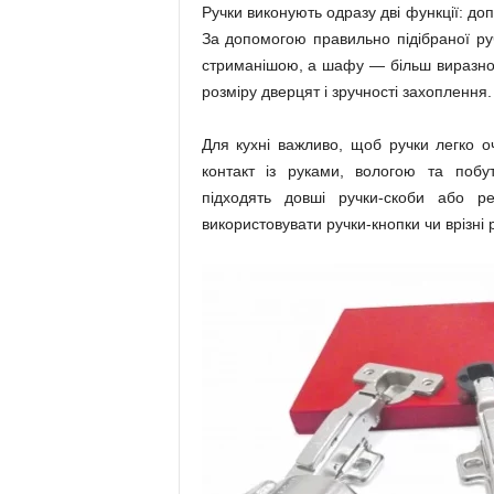
Ручки виконують одразу дві функції: д
За допомогою правильно підібраної р
стриманішою, а шафу — більш виразною.
розміру дверцят і зручності захоплення.
Для кухні важливо, щоб ручки легко о
контакт із руками, вологою та поб
підходять довші ручки-скоби або р
використовувати ручки-кнопки чи врізні 