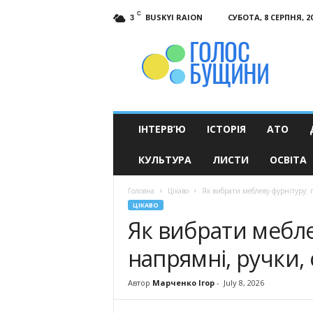
C
BUSKYI RAION
СУБОТА, 8 СЕРПНЯ, 2
3
Голос
Бущини
ІНТЕРВ’Ю
ІСТОРІЯ
АТО
КУЛЬТУРА
ЛИСТИ
ОСВІТА
Головна
Цікаво
Як вибрати меблеву фурнітуру: 
ЦІКАВО
Як вибрати меблев
напрямні, ручки,
Автор
Марченко Ігор
-
July 8, 2026