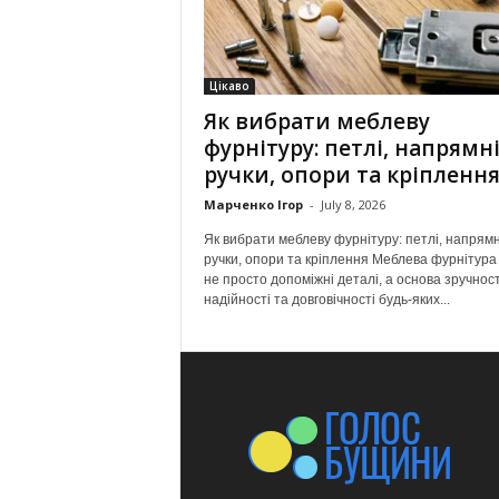
Цікаво
Як вибрати меблеву
фурнітуру: петлі, напрямні
ручки, опори та кріпленн
Марченко Ігор
-
July 8, 2026
Як вибрати меблеву фурнітуру: петлі, напрямн
ручки, опори та кріплення Меблева фурнітура
не просто допоміжні деталі, а основа зручност
надійності та довговічності будь-яких...