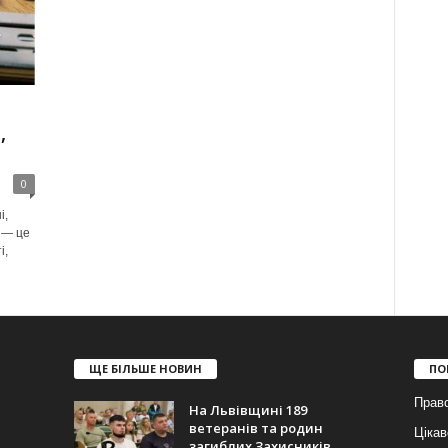
,
я
0
і,
 — це
і,
ЩЕ БІЛЬШЕ НОВИН
ПО
Прав
На Львівщині 189
ветеранів та родин
Цікав
загиблих Захисників