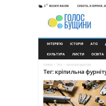
C
BUSKYI RAION
СУБОТА, 8 СЕРПНЯ, 2
3
Голос
Бущини
ІНТЕРВ’Ю
ІСТОРІЯ
АТО
КУЛЬТУРА
ЛИСТИ
ОСВІТА
Головна
Теги
кріпильна фурнітура
Тег: кріпильна фурніт