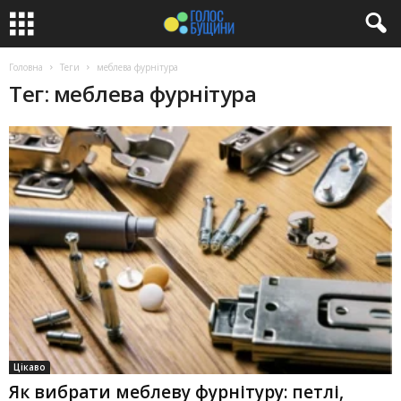
Головна
Теги
меблева фурнітура
Тег: меблева фурнітура
Цікаво
Як вибрати меблеву фурнітуру: петлі,