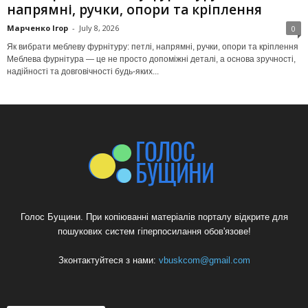
напрямні, ручки, опори та кріплення
Марченко Ігор
-
July 8, 2026
0
Як вибрати меблеву фурнітуру: петлі, напрямні, ручки, опори та кріплення
Меблева фурнітура — це не просто допоміжні деталі, а основа зручності,
надійності та довговічності будь-яких...
Голос Бущини. При копіюванні матеріалів порталу відкрите для
пошукових систем гіперпосилання обов'язове!
Зконтактуйтеся з нами:
vbuskcom@gmail.com