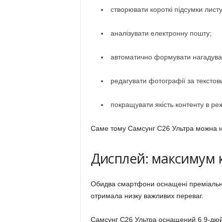
створювати короткі підсумки лист
аналізувати електронну пошту;
автоматично формувати нагадува
редагувати фотографії за тексто
покращувати якість контенту в ре
Саме тому Самсунг С26 Ультра можна 
Дисплей: максимум 
Обидва смартфони оснащені преміаль
отримала низку важливих переваг.
Самсунг С26 Ультра оснащений 6,9-дю