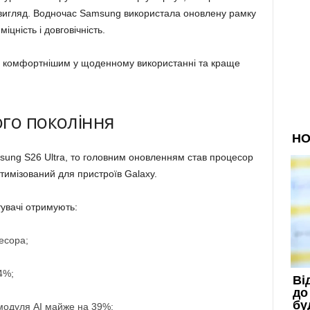
й вигляд. Водночас Samsung використала оновлену рамку
іцність і довговічність.
 комфортнішим у щоденному використанні та краще
го покоління
ung S26 Ultra, то головним оновленням став процесор
птимізований для пристроїв Galaxy.
тувачі отримують:
есора;
4%;
модуля AI майже на 39%;