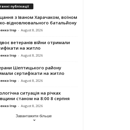
танні публікації
щання з Іваном Харачаком, воїном
хо-відновлювального батальйону
енко Ігор
-
August 8, 2026
двоє ветеранів війни отримали
тифікати на житло
енко Ігор
-
August 8, 2026
ерани Шептицького району
имали сертифікати на житло
енко Ігор
-
August 8, 2026
ологічна ситуація на річках
вщини станом на 8:00 8 серпня
енко Ігор
-
August 8, 2026
Завантажити більше