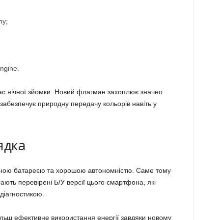
hy;
ngine.
час нічної зйомки. Новий флагман захоплює значно
 забезпечує природну передачу кольорів навіть у
ядка
йною батареєю та хорошою автономністю. Саме тому
рають перевірені Б/У версії цього смартфона, які
 діагностикою.
ільш ефективне використання енергії завдяки новому