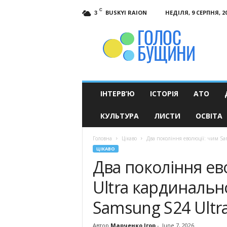
C
BUSKYI RAION
НЕДІЛЯ, 9 СЕРПНЯ, 2
3
Голос
Бущини
ІНТЕРВ’Ю
ІСТОРІЯ
АТО
КУЛЬТУРА
ЛИСТИ
ОСВІТА
Головна
Цікаво
Два покоління еволюції: чим Sam
ЦІКАВО
Два покоління ев
Ultra кардинально
Samsung S24 Ultr
Автор
Марченко Ігор
-
June 7, 2026