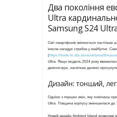
Два покоління ев
Ultra кардинально
Samsung S24 Ultr
Світ смартфонів змінюється настільки 
інколи нагадує стрибок у майбутнє. Сам
(
https://trade-in.stls.store/uk/smartfonyuc
Ultra. Якщо модель 2024 року вважалася
демонструє, наскільки далеко просунулис
Дизайн: тонший, ле
Однією з перших змін, яку помічаєш пр
Ultra. Товщина корпусу зменшилася до 
Новий дизайн Ambient Island дозволив а