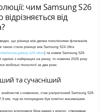
олюції: чим Samsung S26
 відрізняється від
a?
швидко, що різниця між двома поколіннями флагманів
е такою стала різниця між Samsung S24 Ultra
enka/seriya:galaxy-s24-ultra/
) та новим Samsung S26
 однією з найкращих на ринку, то новинка 2026 року
я мобільні технології за два роки.
гший та сучасніший
и знайомстві з новинкою, став ультратонкий Samsung S26
7,9 мм, тоді як попередник був помітно масивнішим.
куратно інтегрувати блок камер у корпус, створивши