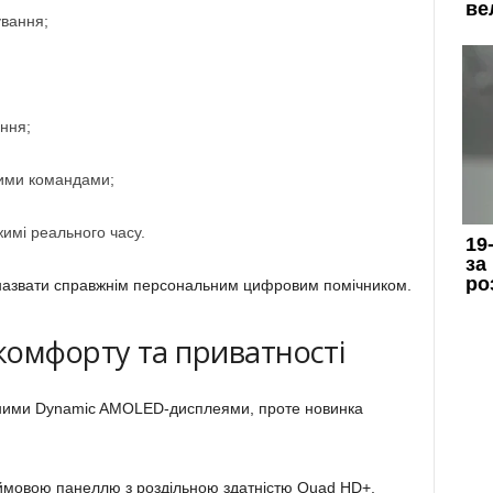
ування;
ння;
вими командами;
жимі реального часу.
назвати справжнім персональним цифровим помічником.
комфорту та приватності
ними Dynamic AMOLED-дисплеями, проте новинка
ймовою панеллю з роздільною здатністю Quad HD+,