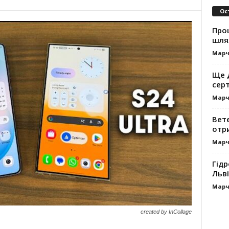
Ос
Про
шля
Марч
Ще 
сер
Марч
Вет
отр
Марч
Гідр
Льві
Марч
created by InCollage