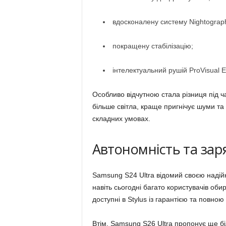
вдосконалену систему Nightograp
покращену стабілізацію;
інтелектуальний рушій ProVisual E
Особливо відчутною стала різниця під 
більше світла, краще пригнічує шуми та
складних умовах.
Автономність та зар
Samsung S24 Ultra відомий своєю наді
навіть сьогодні багато користувачів оби
доступні в Stylus із гарантією та повною
Втім, Samsung S26 Ultra пропонує ще б