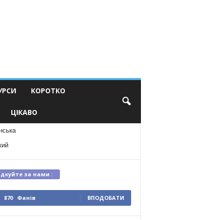
УРСИ
КОРОТКО
ЦІКАВО
нська
кий
ідкуйте за нами :
870
Фанів
ВПОДОБАТИ