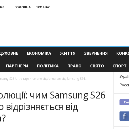
026
ГОЛОВНА
ПРО НАС
ДУХОВНЕ
ЕКОНОМІКА
ЖИТТЯ
ЗВЕРНЕННЯ
КОНК
ПАРТНЕРИ
ПОЛІТИКА
ПРАВО
СВЯТО
СПОРТ
Украї
sung S26 Ultra кардинально відрізняється від Samsung S24...
Русс
олюції: чим Samsung S26
Сл
 відрізняється від
a?