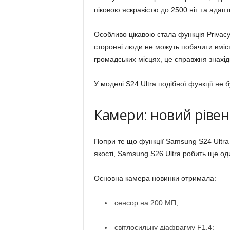
піковою яскравістю до 2500 ніт та адап
Особливо цікавою стала функція Privacy
сторонні люди не можуть побачити вміст
громадських місцях, це справжня знахід
У моделі S24 Ultra подібної функції не б
Камери: новий рівен
Попри те що функції Samsung S24 Ultra
якості, Samsung S26 Ultra робить ще од
Основна камера новинки отримала:
сенсор на 200 МП;
світлосильну діафрагму F1.4;