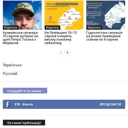
Коротко
Коротко
Коротко
Куликівська громада
На Львівщині 10–12
Гідрологічна ситуація
10 серпня зустріне на
серпня очікують
на річках Львівщини
щиті Петра Тогана з
високу пожежну
станом на 9 серпня
Мервичів
небезпеку
Українська
Русский
Слідкуйте за нами :
870
Фанів
ВПОДОБАТИ
Останні публікації