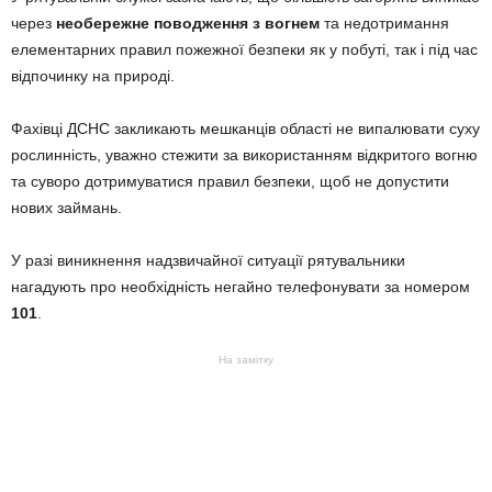
через
необережне поводження з вогнем
та недотримання
елементарних правил пожежної безпеки як у побуті, так і під час
відпочинку на природі.
Фахівці ДСНС закликають мешканців області не випалювати суху
рослинність, уважно стежити за використанням відкритого вогню
та суворо дотримуватися правил безпеки, щоб не допустити
нових займань.
У разі виникнення надзвичайної ситуації рятувальники
нагадують про необхідність негайно телефонувати за номером
101
.
На замітку