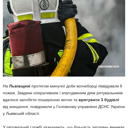
На
Львівщині
протягом минулої доби вогнеборці ліквідували 6
пожеж. Завдяки оперативним і злагодженим діям рятувальників
вдалося запобігти поширенню вогню та
врятувати 3 будівлі
від знищення, повідомили у Головному управлінні ДСНС України
у Львівській області.
У рятувальній службі зазначають, що більшість загорянь виникає