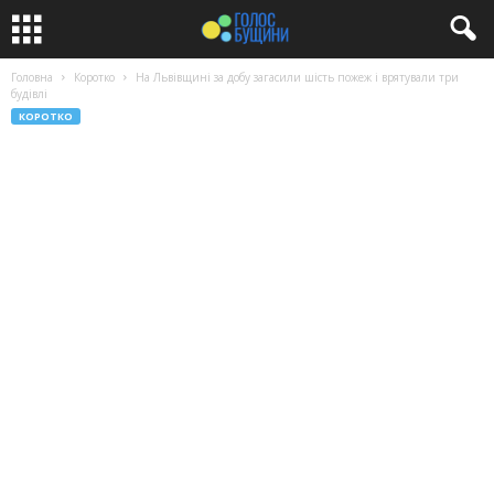
Головна
Коротко
На Львівщині за добу загасили шість пожеж і врятували три
будівлі
КОРОТКО