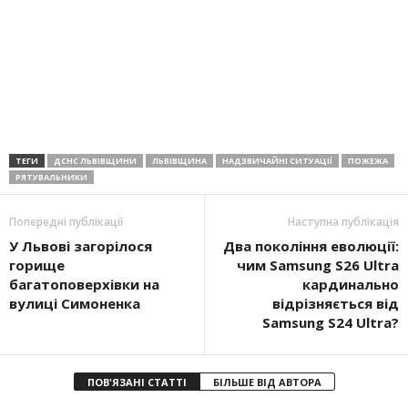
ТЕГИ
ДСНС ЛЬВІВЩИНИ
ЛЬВІВЩИНА
НАДЗВИЧАЙНІ СИТУАЦІЇ
ПОЖЕЖА
РЯТУВАЛЬНИКИ
Попередні публікації
Наступна публікація
У Львові загорілося
Два покоління еволюції:
горище
чим Samsung S26 Ultra
багатоповерхівки на
кардинально
вулиці Симоненка
відрізняється від
Samsung S24 Ultra?
ПОВ'ЯЗАНІ СТАТТІ
БІЛЬШЕ ВІД АВТОРА