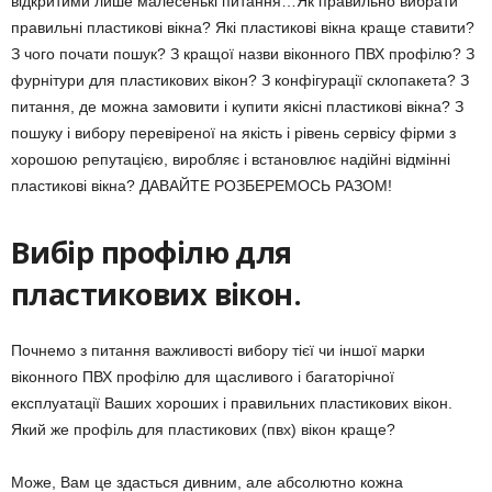
відкритими лише малесенькі питання…Як правильно вибрати
правильні пластикові вікна? Які пластикові вікна краще ставити?
З чого почати пошук? З кращої назви віконного ПВХ профілю? З
фурнітури для пластикових вікон? З конфігурації склопакета? З
питання, де можна замовити і купити якісні пластикові вікна? З
пошуку і вибору перевіреної на якість і рівень сервісу фірми з
хорошою репутацією, виробляє і встановлює надійні відмінні
пластикові вікна? ДАВАЙТЕ РОЗБЕРЕМОСЬ РАЗОМ!
Вибір профілю для
пластикових вікон.
Почнемо з питання важливості вибору тієї чи іншої марки
віконного ПВХ профілю для щасливого і багаторічної
експлуатації Ваших хороших і правильних пластикових вікон.
Який же профіль для пластикових (пвх) вікон краще?
Може, Вам це здасться дивним, але абсолютно кожна