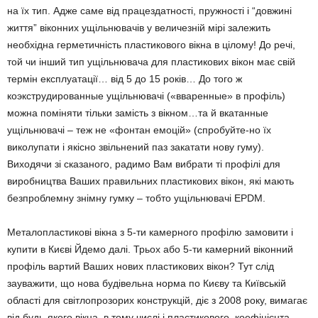
на їх тип. Адже саме від працездатності, пружності і “довжині
життя” віконних ущільнювачів у величезній мірі залежить
необхідна герметичність пластикового вікна в цілому! До речі,
той чи інший тип ущільнювача для пластикових вікон має свій
термін експлуатації… від 5 до 15 років… До того ж
коэкструдированные ущільнювачі («вваренные» в профіль)
можна поміняти тільки замість з вікном…та й вкатанные
ущільнювачі – теж не «фонтан емоцій» (спробуйте-но їх
виколупати і якісно звільнений паз закатати нову гуму).
Виходячи зі сказаного, радимо Вам вибрати ті профілі для
виробництва Ваших правильних пластикових вікон, які мають
безпроблемну знімну гумку – тобто ущільнювачі EPDM.
Металопластикові вікна з 5-ти камерного профілю замовити і
купити в Києві Йдемо далі. Трьох або 5-ти камерний віконний
профіль вартий Ваших нових пластикових вікон? Тут слід
зауважити, що нова будівельна норма по Києву та Київській
області для світлопрозорих конструкцій, діє з 2008 року, вимагає
від будь-якого вікна, в тому числі і пластикового, коефіцієнта