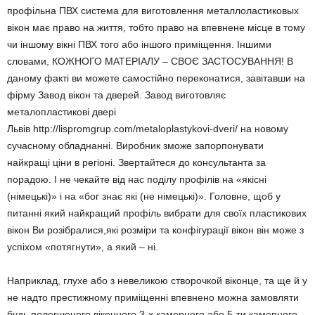
профільна ПВХ система для виготовлення металлоластиковых
вікон має право на життя, тобто право на впевнене місце в тому
чи іншому вікні ПВХ того або іншого приміщення. Іншими
словами, КОЖНОГО МАТЕРІАЛУ – СВОЄ ЗАСТОСУВАННЯ! В
даному факті ви можете самостійно переконатися, завітавши на
фірму Завод вікон та дверей. Завод виготовляє
металопластикові двері
Львів http://lispromgrup.com/metaloplastykovi-dveri/ на новому
сучасному обладнанні. Виробник зможе запорпонувати
найкращі ціни в регіоні. Звертайтеся до консультанта за
порадою.
І не чекайте від нас поділу профілів на «якісні
(німецькі)» і на «бог знає які (не німецькі)». Головне, щоб у
питанні який найкращий профіль вибрати для своїх пластикових
вікон Ви розібралися,які розміри та конфігурації вікон він може з
успіхом «потягнути», а який – ні.
Наприклад, глухе або з невеликою створочкой віконце, та ще й у
не надто престижному приміщенні впевнено можна замовляти
будь полегшеного віконного 3-х камерного або 5-ти камерного