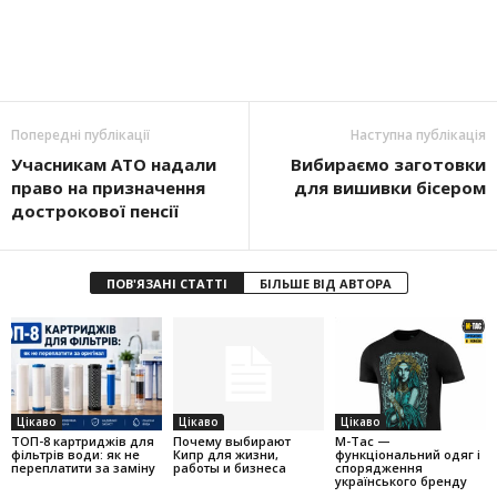
Попередні публікації
Наступна публікація
Учасникам АТО надали
Вибираємо заготовки
право на призначення
для вишивки бісером
дострокової пенсії
ПОВ'ЯЗАНІ СТАТТІ
БІЛЬШЕ ВІД АВТОРА
Цікаво
Цікаво
Цікаво
ТОП-8 картриджів для
Почему выбирают
M-Tac —
фільтрів води: як не
Кипр для жизни,
функціональний одяг і
переплатити за заміну
работы и бизнеса
спорядження
українського бренду