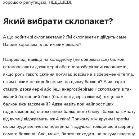
хорошою репутацією. НЕДЕШЕВІ.
Який вибрати склопакет?
А що робити зі склопакетами? Які склопакети підійдуть саме
Вашим хорошим пластиковим вікнам?
Наприклад, навіщо на холодному (не обігрівається) балконі
встановлювати двокамерні або енергозберігаючі склопакети,
якщо роль такого скління полягає зовсім не в збереженні тепла,
ніким і нічим не виробляється на цьому балконі? А чи варто
ставити двокамерні або інші енергозберігаючі склопакети в так
званий балконний блок (балконні двері з вікном), якщо сам
балкон вже засклений? Адже навіть при найпростіших
(однокамерних) остеклениях балконного блоку і балкона кімнату
від вулиці відокремить аж 4 скла! Причому між другим і третім
склом буде величезна повітряна “подушка” товщиною в ширину
самого балкона! Але, може, балкон виходить на пекучу південну