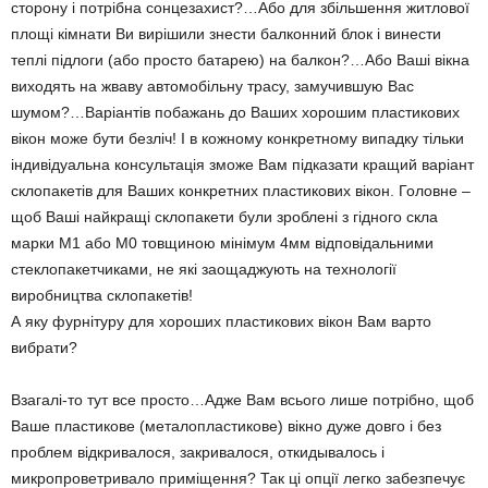
сторону і потрібна сонцезахист?…Або для збільшення житлової
площі кімнати Ви вирішили знести балконний блок і винести
теплі підлоги (або просто батарею) на балкон?…Або Ваші вікна
виходять на жваву автомобільну трасу, замучившую Вас
шумом?…Варіантів побажань до Ваших хорошим пластикових
вікон може бути безліч! І в кожному конкретному випадку тільки
індивідуальна консультація зможе Вам підказати кращий варіант
склопакетів для Ваших конкретних пластикових вікон. Головне –
щоб Ваші найкращі склопакети були зроблені з гідного скла
марки М1 або М0 товщиною мінімум 4мм відповідальними
стеклопакетчиками, не які заощаджують на технології
виробництва склопакетів!
А яку фурнітуру для хороших пластикових вікон Вам варто
вибрати?
Взагалі-то тут все просто…Адже Вам всього лише потрібно, щоб
Ваше пластикове (металопластикове) вікно дуже довго і без
проблем відкривалося, закривалося, откидывалось і
микропроветривало приміщення? Так ці опції легко забезпечує