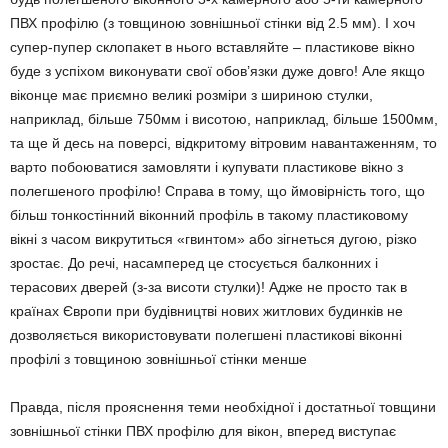
ПВХ профілю (з товщиною зовнішньої стінки від 2.5 мм). І хоч
супер-пупер склопакет в нього вставляйте – пластикове вікно
буде з успіхом виконувати свої обов’язки дуже довго! Але якщо
віконце має приємно великі розміри з шириною стулки,
наприклад, більше 750мм і висотою, наприклад, більше 1500мм,
та ще й десь на поверсі, відкритому вітровим навантаженням, то
варто побоюватися замовляти і купувати пластикове вікно з
полегшеного профілю! Справа в тому, що ймовірність того, що
більш тонкостінний віконний профіль в такому пластиковому
вікні з часом викрутиться «гвинтом» або зігнеться дугою, різко
зростає. До речі, насамперед це стосується балконних і
терасових дверей (з-за висоти стулки)! Адже не просто так в
країнах Європи при будівництві нових житлових будинків не
дозволяється використовувати полегшені пластикові віконні
профілі з товщиною зовнішньої стінки менше
Правда, після прояснення теми необхідної і достатньої товщини
зовнішньої стінки ПВХ профілю для вікон, вперед виступає