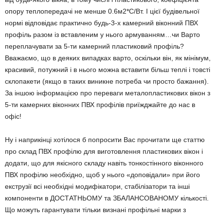
опору теплопередачі не менше 0.6м2*С/Вт. І цієї будівельної
нормі відповідає практично будь-3-х камерний віконний ПВХ
профіль разом із вставленим у нього армуванням…чи Варто
переплачувати за 5-ти камерний пластиковий профіль?
Вважаємо, що в деяких випадках варто, оскільки він, як мінімум,
красивий, потужний і в нього можна вставити більш теплі і товсті
склопакети (якщо в таких виникне потреба чи просто бажання).
За іншою інформацією про переваги металопластикових вікон з
5-ти камерних віконних ПВХ профілів приїжджайте до нас в
офіс!
Ну і наприкінці хотілося б попросити Вас прочитати ще статтю
про склад ПВХ профілю для виготовлення пластикових вікон і
додати, що для якісного складу навіть тонкостінного віконного
ПВХ профілю необхідно, щоб у нього «доповідали» при його
екструзії всі необхідні модифікатори, стабілізатори та інші
компоненти в ДОСТАТНЬОМУ та ЗБАЛАНСОВАНОМУ кількості.
Що можуть гарантувати тільки визнані профільні марки з