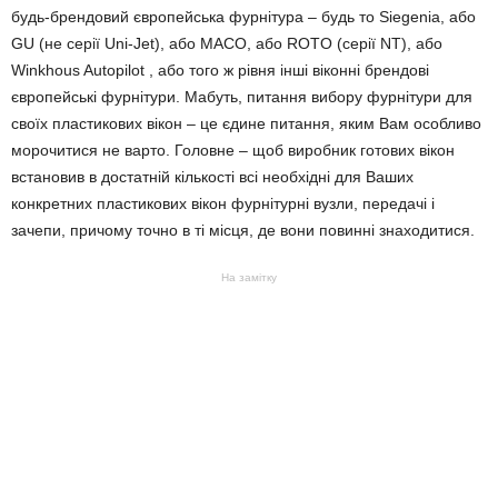
будь-брендовий європейська фурнітура – будь то Siegenia, або
GU (не серії Uni-Jet), або MACO, або ROTO (серії NT), або
Winkhous Autopilot , або того ж рівня інші віконні брендові
європейські фурнітури. Мабуть, питання вибору фурнітури для
своїх пластикових вікон – це єдине питання, яким Вам особливо
морочитися не варто. Головне – щоб виробник готових вікон
встановив в достатній кількості всі необхідні для Ваших
конкретних пластикових вікон фурнітурні вузли, передачі і
зачепи, причому точно в ті місця, де вони повинні знаходитися.
На замітку