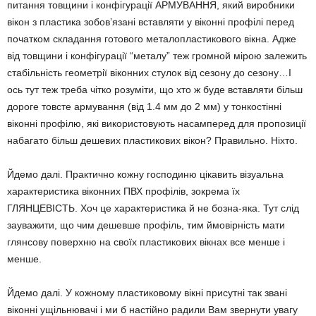
питання товщини і конфігурації АРМУВАННЯ, який виробники
вікон з пластика зобов’язані вставляти у віконні профілі перед
початком складання готового металопластикового вікна. Адже
від товщини і конфігурації “металу” теж громной мірою залежить
стабільність геометрії віконних стулок від сезону до сезону…І
ось тут теж треба чітко розуміти, що хто ж буде вставляти більш
дороге товсте армування (від 1.4 мм до 2 мм) у тонкостінні
віконні профілю, які використовують насамперед для пропозиції
набагато більш дешевих пластикових вікон? Правильно. Ніхто.
Йдемо далі. Практично кожну господиню цікавить візуальна
характеристика віконних ПВХ профілів, зокрема їх
ГЛЯНЦЕВІСТЬ. Хоч це характеристика й не бозна-яка. Тут слід
зауважити, що чим дешевше профіль, тим ймовірність мати
глянсову поверхню на своїх пластикових вікнах все менше і
менше.
Йдемо далі. У кожному пластиковому вікні присутні так звані
віконні ущільнювачі і ми б настійно радили Вам звернути увагу